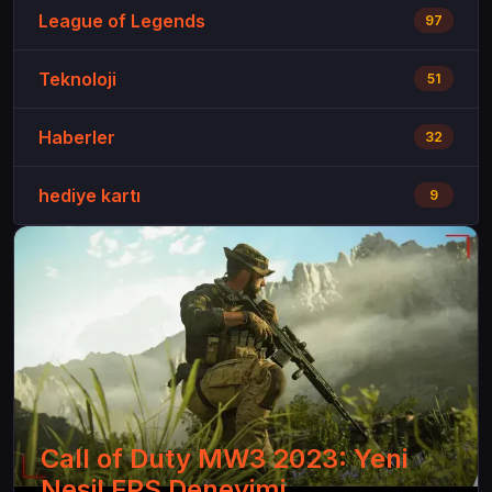
League of Legends
97
Teknoloji
51
Haberler
32
hediye kartı
9
Call of Duty MW3 2023: Yeni
Nesil FPS Deneyimi