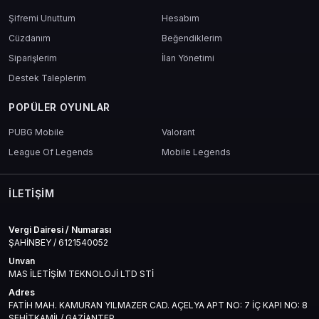
Şifremi Unuttum
Hesabım
Cüzdanım
Beğendiklerim
Siparişlerim
İlan Yönetimi
Destek Taleplerim
POPÜLER OYUNLAR
PUBG Mobile
Valorant
League Of Legends
Mobile Legends
İLETIŞIM
Vergi Dairesi / Numarası
ŞAHİNBEY / 6121540052
Unvan
MAS İLETİŞİM TEKNOLOJİ LTD STİ
Adres
FATİH MAH. KAMURAN YILMAZER CAD. AÇELYA APT NO: 7 İÇ KAPI NO: 8
ŞEHİTKAMİL/ GAZİANTEP