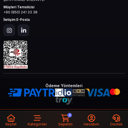
Müşteri Temsilcisi
+90 (850) 241 33 38
İletişim E-Posta
Ödeme Yöntemleri
© 2026
Mas4games
. Tüm Hakları
Bir
MAS İLETİŞİM TEKNOLOJİ LTD STİ
0
Saklıdır.
İştirakidir.
Keşfet
Kategoriler
Sepetim
Hesabım
Destek