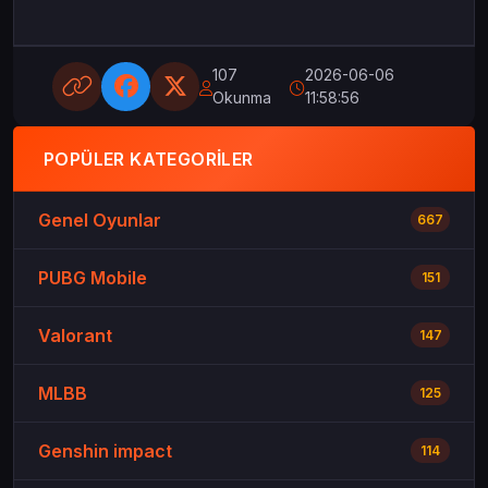
107
2026-06-06
Okunma
11:58:56
POPÜLER KATEGORILER
Genel Oyunlar
667
PUBG Mobile
151
Valorant
147
MLBB
125
Genshin impact
114