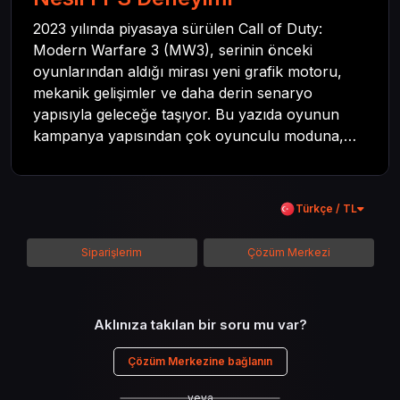
2023 yılında piyasaya sürülen Call of Duty:
Modern Warfare 3 (MW3), serinin önceki
oyunlarından aldığı mirası yeni grafik motoru,
mekanik gelişimler ve daha derin senaryo
yapısıyla geleceğe taşıyor. Bu yazıda oyunun
kampanya yapısından çok oyunculu moduna,
zombi deneyiminden oyun içi ödül sistemine
kadar her şeyi kapsamaya çalışacaktır. Tüm
içeriği boyunca Call of Duty evreninin
Türkçe / TL
detaylarına inilecek ve steam hediye kartı
kullanımının avantajlarından da bahsedilecektir.
Siparişlerim
Çözüm Merkezi
Aklınıza takılan bir soru mu var?
Çözüm Merkezine bağlanın
veya