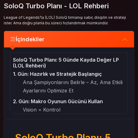
SoloQ Turbo Planı - LOL Rehberi
League of Legends’ta (LOL) SoloQ tırmanışı sabır, disiplin ve strateji
ister. Ama doğru planla bu süreci hızlandırmak mümkündür.
İçindekiler
SoloQ Turbo Planı: 5 Günde Kayda Değer LP
(LOL Rehberi)
1. Gün: Hazırlık ve Stratejik Başlangıç
Ana Şampiyonlarını Belirle – Az, Ama Etkili
Ayarlarını Optimize Et
2. Gün: Makro Oyunun Gücünü Kullan
Vision = Kontrol
Rotasyon Bilinci Oluştur
3. Gün: Takım İletişimi ve Shotcall Ustalığı
SoloQ Turbo Planı: 5
Kısa, Net ve Pozitif Konuş