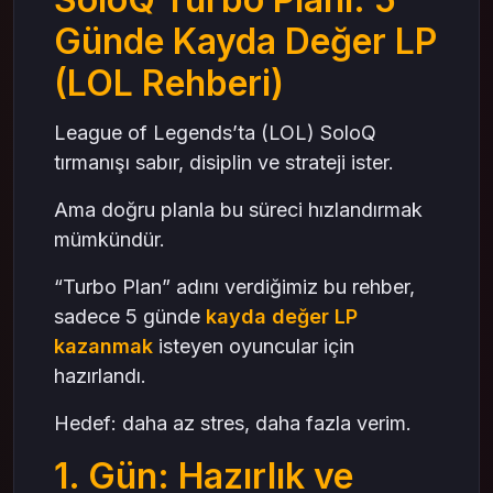
Tilt Yönetimi = LP Yönetimi
Günde Kayda Değer LP
4. Gün: Oyun Döngüsü ve Verimlilik Planı
(LOL Rehberi)
2 Blok Sistemiyle Oyna
Kaybettiğinde Analiz Et, Geçme!
League of Legends’ta (LOL) SoloQ
tırmanışı sabır, disiplin ve strateji ister.
5. Gün: LP Artışını Sabitleme ve Momentum
Koruma
Ama doğru planla bu süreci hızlandırmak
Rutin Oluştur – Her Gün Aynı Saatte Oyna
mümkündür.
Küçük Hedeflerle Büyü
SoloQ’da Gerçek Güç: Bilgi + Odak + Denge
“Turbo Plan” adını verdiğimiz bu rehber,
Bilgi = Kazanma Oranı
sadece 5 günde
kayda değer LP
Odak = Performans
kazanmak
isteyen oyuncular için
hazırlandı.
RP Satın Alarak Motivasyonunu Güçlendir
Mas4Games ile Zirveye Giden Yol
Hedef: daha az stres, daha fazla verim.
1. Gün: Hazırlık ve