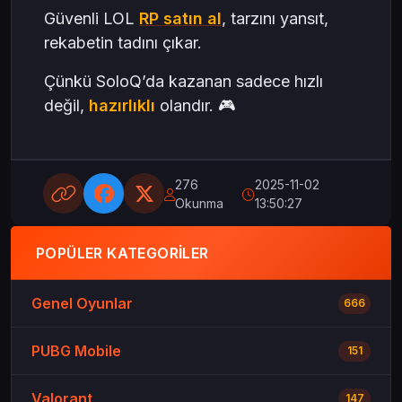
Güvenli LOL
RP satın al
, tarzını yansıt,
rekabetin tadını çıkar.
Çünkü SoloQ’da kazanan sadece hızlı
değil,
hazırlıklı
olandır. 🎮
276
2025-11-02
Okunma
13:50:27
POPÜLER KATEGORILER
Genel Oyunlar
666
PUBG Mobile
151
Valorant
147