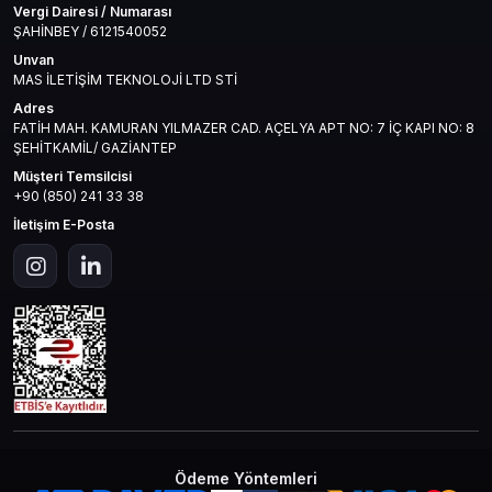
Vergi Dairesi / Numarası
ŞAHİNBEY / 6121540052
Unvan
MAS İLETİŞİM TEKNOLOJİ LTD STİ
Adres
FATİH MAH. KAMURAN YILMAZER CAD. AÇELYA APT NO: 7 İÇ KAPI NO: 8
ŞEHİTKAMİL/ GAZİANTEP
Müşteri Temsilcisi
+90 (850) 241 33 38
İletişim E-Posta
Ödeme Yöntemleri