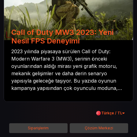
Call of Duty MW3 2023: Yeni
Nesil FPS Deneyimi
2023 yılında piyasaya sürülen Call of Duty:
Modern Warfare 3 (MW3), serinin önceki
oyunlarından aldığı mirası yeni grafik motoru,
mekanik gelişimler ve daha derin senaryo
yapısıyla geleceğe taşıyor. Bu yazıda oyunun
kampanya yapısından çok oyunculu moduna,
zombi deneyiminden oyun içi ödül sistemine
kadar her şeyi kapsamaya çalışacaktır. Tüm
içeriği boyunca Call of Duty evreninin
Türkçe / TL
detaylarına inilecek ve steam hediye kartı
kullanımının avantajlarından da bahsedilecektir.
Siparişlerim
Çözüm Merkezi