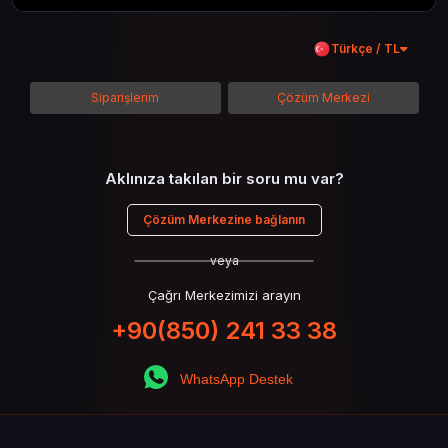
kadar her şeyi kapsamaya çalışacaktır. Tüm
içeriği boyunca Call of Duty evreninin
Türkçe / TL
detaylarına inilecek ve steam hediye kartı
kullanımının avantajlarından da bahsedilecektir.
Siparişlerim
Çözüm Merkezi
Aklınıza takılan bir soru mu var?
Çözüm Merkezine bağlanın
veya
Çağrı Merkezimizi arayın
+90(850) 241 33 38
WhatsApp Destek