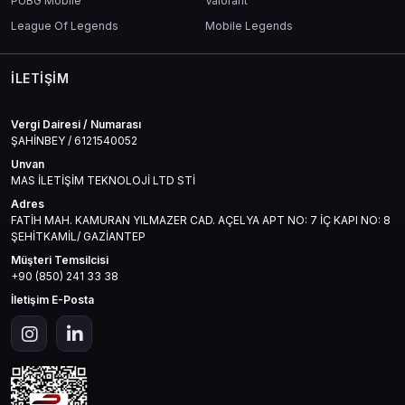
PUBG Mobile
Valorant
League Of Legends
Mobile Legends
İLETIŞIM
Vergi Dairesi / Numarası
ŞAHİNBEY / 6121540052
Unvan
MAS İLETİŞİM TEKNOLOJİ LTD STİ
Adres
FATİH MAH. KAMURAN YILMAZER CAD. AÇELYA APT NO: 7 İÇ KAPI NO: 8
ŞEHİTKAMİL/ GAZİANTEP
Müşteri Temsilcisi
+90 (850) 241 33 38
İletişim E-Posta