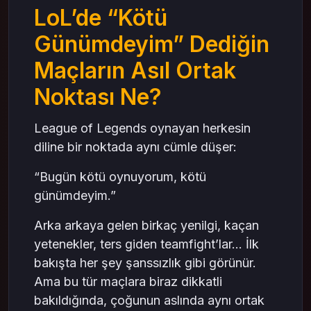
LoL’de “Kötü
LOL RP Perspektifi: Tünel Görüşü ve Harita
Körlüğü
Günümdeyim” Dediğin
LOL’de Beklenti ile Gerçek Arasındaki Çatışma
Maçların Asıl Ortak
RP satin al Yerine: Farkındalık Neden Daha
Etkilidir?
Noktası Ne?
LOL’de Kötü Gün Döngüsü Nasıl Kırılır?
Sonuç: “Kötü Gün” Maçları Tesadüf Değil
League of Legends oynayan herkesin
mas4games ile LoL Deneyimini Dengele
diline bir noktada aynı cümle düşer:
“Bugün kötü oynuyorum, kötü
günümdeyim.”
Arka arkaya gelen birkaç yenilgi, kaçan
yetenekler, ters giden teamfight’lar… İlk
bakışta her şey şanssızlık gibi görünür.
Ama bu tür maçlara biraz dikkatli
bakıldığında, çoğunun aslında aynı ortak