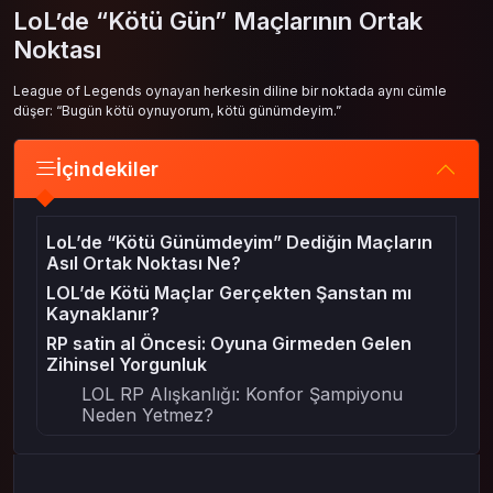
LoL’de “Kötü Gün” Maçlarının Ortak
Noktası
League of Legends oynayan herkesin diline bir noktada aynı cümle
düşer: “Bugün kötü oynuyorum, kötü günümdeyim.”
İçindekiler
LoL’de “Kötü Günümdeyim” Dediğin Maçların
Asıl Ortak Noktası Ne?
LOL’de Kötü Maçlar Gerçekten Şanstan mı
Kaynaklanır?
RP satin al Öncesi: Oyuna Girmeden Gelen
Zihinsel Yorgunluk
LOL RP Alışkanlığı: Konfor Şampiyonu
Neden Yetmez?
LOL’de Karar Yorgunluğu ve Kartopu Etkisi
RP satin al Sonrası: “Bir Maç Daha” Tuzağı