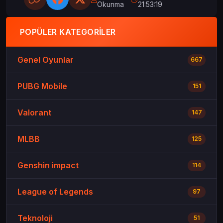
Okunma
21:53:19
POPÜLER KATEGORILER
Genel Oyunlar
667
PUBG Mobile
151
Valorant
147
MLBB
125
Genshin impact
114
League of Legends
97
Teknoloji
51