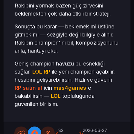
Rakibini yormak bazen güç zirvesini
beklemekten çok daha etkili bir strateji.
Sonuçta bu karar — beklemek mi üstüne
gitmek mi — sezgiyle değil bilgiyle alınır.
Rakibin champion'ını bil, kompozisyonunu
anla, haritayı oku.
Geniş champion havuzu bu esnekliği
sağlar.
LOL RP
ile yeni champion açabilir,
hesabını geliştirebilirsin. Hızlı ve güvenli
RP satın al
için
mas4games
'e
bakabilirsin —
LOL
topluluğunda
güvenilen bir isim.
82
2026-06-27