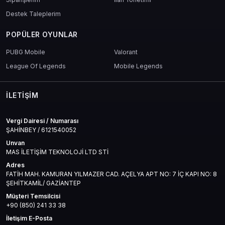
Destek Taleplerim
POPÜLER OYUNLAR
PUBG Mobile
Valorant
League Of Legends
Mobile Legends
İLETIŞIM
Vergi Dairesi / Numarası
ŞAHİNBEY / 6121540052
Unvan
MAS İLETİŞİM TEKNOLOJİ LTD STİ
Adres
FATİH MAH. KAMURAN YILMAZER CAD. AÇELYA APT NO: 7 İÇ KAPI NO: 8
ŞEHİTKAMİL/ GAZİANTEP
Müşteri Temsilcisi
+90 (850) 241 33 38
İletişim E-Posta