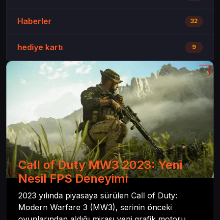
Haberler
32
hediye kartı
9
Call of Duty MW3 2023: Yeni
Nesil FPS Deneyimi
2023 yılında piyasaya sürülen Call of Duty:
Modern Warfare 3 (MW3), serinin önceki
oyunlarından aldığı mirası yeni grafik motoru,