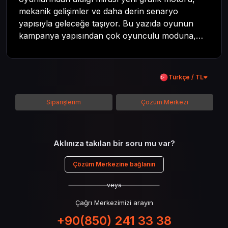
mekanik gelişimler ve daha derin senaryo
yapısıyla geleceğe taşıyor. Bu yazıda oyunun
kampanya yapısından çok oyunculu moduna,
zombi deneyiminden oyun içi ödül sistemine
kadar her şeyi kapsamaya çalışacaktır. Tüm
içeriği boyunca Call of Duty evreninin
Türkçe / TL
detaylarına inilecek ve steam hediye kartı
kullanımının avantajlarından da bahsedilecektir.
Siparişlerim
Çözüm Merkezi
Aklınıza takılan bir soru mu var?
Çözüm Merkezine bağlanın
veya
Çağrı Merkezimizi arayın
+90(850) 241 33 38