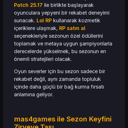
Patch 25.17
ile birlikte başlayarak
oyunculara yepyeni bir rekabet deneyimi
sunacak.
Lol RP
kullanarak kozmetik
içeriklere ulaşmak,
RP satın al
seçenekleriyle sezonun özel ödüllerini
toplamak ve metaya uygun şampiyonlarla
derecelerde yükselmek, bu sezonun en
önemli stratejileri olacak.
Oyun severler için bu sezon sadece bir
rekabet değil, aynı zamanda topluluk
içinde daha güçlü bir bağ kurma fırsatı
anlamına geliyor.
mas4games ile Sezon Keyfini
Zirveye Taşı