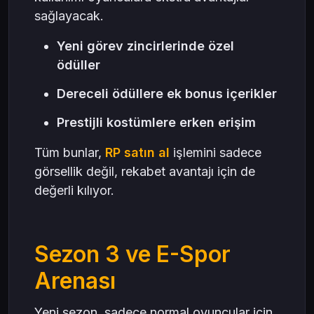
sağlayacak.
Yeni görev zincirlerinde özel
ödüller
Dereceli ödüllere ek bonus içerikler
Prestijli kostümlere erken erişim
Tüm bunlar,
RP satın al
işlemini sadece
görsellik değil, rekabet avantajı için de
değerli kılıyor.
Sezon 3 ve E-Spor
Arenası
Yeni sezon, sadece normal oyuncular için