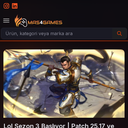
Lol Sezon 3 Başlıyor | Patch 25.17 ve