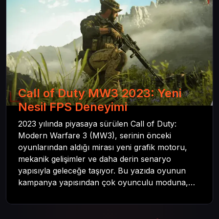
Call of Duty MW3 2023: Yeni
Nesil FPS Deneyimi
2023 yılında piyasaya sürülen Call of Duty:
Modern Warfare 3 (MW3), serinin önceki
oyunlarından aldığı mirası yeni grafik motoru,
mekanik gelişimler ve daha derin senaryo
yapısıyla geleceğe taşıyor. Bu yazıda oyunun
kampanya yapısından çok oyunculu moduna,
zombi deneyiminden oyun içi ödül sistemine
kadar her şeyi kapsamaya çalışacaktır. Tüm
içeriği boyunca Call of Duty evreninin