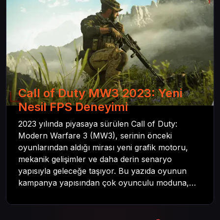
Call of Duty MW3 2023: Yeni
Nesil FPS Deneyimi
2023 yılında piyasaya sürülen Call of Duty:
Modern Warfare 3 (MW3), serinin önceki
oyunlarından aldığı mirası yeni grafik motoru,
mekanik gelişimler ve daha derin senaryo
yapısıyla geleceğe taşıyor. Bu yazıda oyunun
kampanya yapısından çok oyunculu moduna,
zombi deneyiminden oyun içi ödül sistemine
kadar her şeyi kapsamaya çalışacaktır. Tüm
içeriği boyunca Call of Duty evreninin