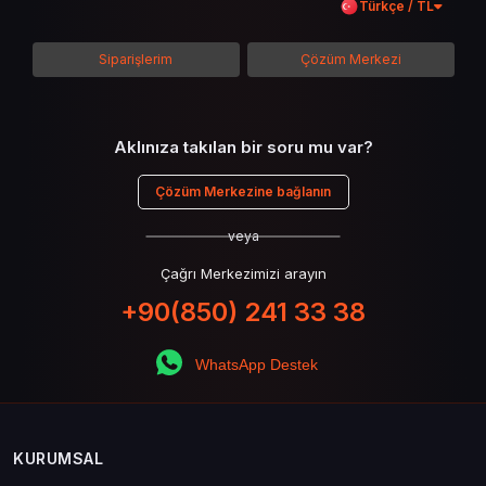
Türkçe / TL
detaylarına inilecek ve steam hediye kartı
kullanımının avantajlarından da bahsedilecektir.
Siparişlerim
Çözüm Merkezi
Aklınıza takılan bir soru mu var?
Çözüm Merkezine bağlanın
veya
Çağrı Merkezimizi arayın
+90(850) 241 33 38
WhatsApp Destek
KURUMSAL