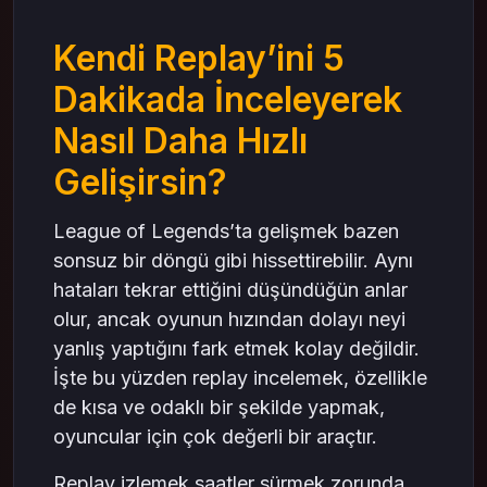
Farkındalık İçin En Kolay Yol
Gank’tan 5 Saniye Önceki Duruma Odaklan
Kendi Replay’ini 5
– LOL RP Perspektifi
Dakikada İnceleyerek
İlk Skirmish veya Takım Savaşını İncele – LOL
Karar Kalitesi İçin En Açık Aynadır
Nasıl Daha Hızlı
Pozisyonlama ve Yetenek Kullanımı – LOL
RP Altında Gözlemlemesi Kolay Noktalar
Gelişirsin?
Objektif Etrafındaki Kararları Gözden Geçir –
LOL Makro Oyununu Güçlendirmek İçin
League of Legends’ta gelişmek bazen
Objektife Girme Kararı Gerçekten Mantıklı
sonsuz bir döngü gibi hissettirebilir. Aynı
mıydı? – LOL RP Başlığı Altında Basit Bir
hataları tekrar ettiğini düşündüğün anlar
Kontrol
olur, ancak oyunun hızından dolayı neyi
Her Replay’den Sadece Bir Ders Çıkar –
yanlış yaptığını fark etmek kolay değildir.
LOL’da Kalıcı Gelişimin Sırrı
İşte bu yüzden replay incelemek, özellikle
Tek Bir Noktaya Odaklanmak – LOL RP
de kısa ve odaklı bir şekilde yapmak,
Kullanmasan Bile Gelişimi Hızlandırır
oyuncular için çok değerli bir araçtır.
Sonuç: 5 Dakikada Replay Analizi, LOL’de En
Doğal Gelişim Yöntemlerinden Biri
Replay izlemek saatler sürmek zorunda