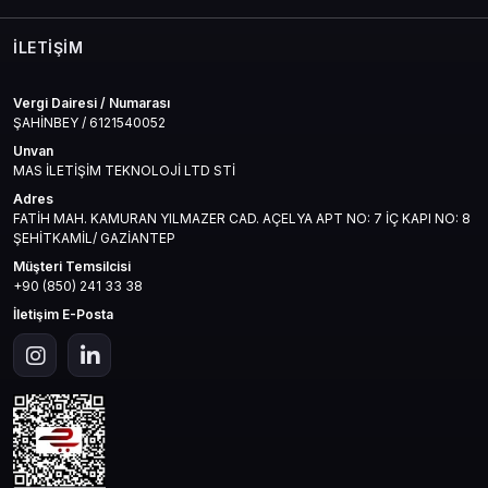
İLETIŞIM
Vergi Dairesi / Numarası
ŞAHİNBEY / 6121540052
Unvan
MAS İLETİŞİM TEKNOLOJİ LTD STİ
Adres
FATİH MAH. KAMURAN YILMAZER CAD. AÇELYA APT NO: 7 İÇ KAPI NO: 8
ŞEHİTKAMİL/ GAZİANTEP
Müşteri Temsilcisi
+90 (850) 241 33 38
İletişim E-Posta