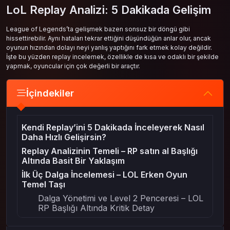
LoL Replay Analizi: 5 Dakikada Gelişim
League of Legends’ta gelişmek bazen sonsuz bir döngü gibi
hissettirebilir. Aynı hataları tekrar ettiğini düşündüğün anlar olur, ancak
oyunun hızından dolayı neyi yanlış yaptığını fark etmek kolay değildir.
İşte bu yüzden replay incelemek, özellikle de kısa ve odaklı bir şekilde
yapmak, oyuncular için çok değerli bir araçtır.
İçindekiler
Kendi Replay’ini 5 Dakikada İnceleyerek Nasıl
Daha Hızlı Gelişirsin?
Replay Analizinin Temeli – RP satın al Başlığı
Altında Basit Bir Yaklaşım
İlk Üç Dalga İncelemesi – LOL Erken Oyun
Temel Taşı
Dalga Yönetimi ve Level 2 Penceresi – LOL
RP Başlığı Altında Kritik Detay
İlk Gank Pozisyonunu Geri Sar – LOL Makro