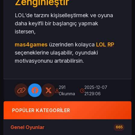
Zenginleştir
LOL’de tarzını kişiselleştirmek ve oyuna
daha keyifli bir başlangıç yapmak
istersen,
mas4games
üzerinden kolayca
LOL RP
seçeneklerine ulaşabilir, oyundaki
motivasyonunu artırabilirsin.
291
2025-12-07
Okunma
21:29:06
POPÜLER KATEGORILER
Genel Oyunlar
665