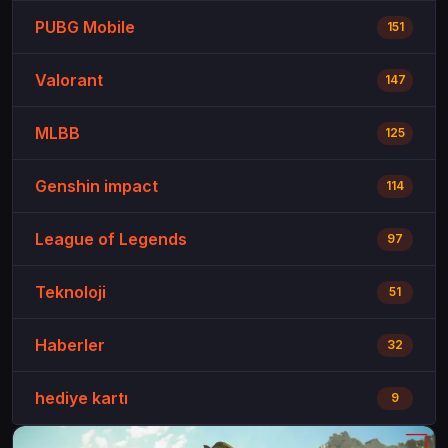
PUBG Mobile
151
Valorant
147
MLBB
125
Genshin impact
114
League of Legends
97
Teknoloji
51
Haberler
32
hediye kartı
9