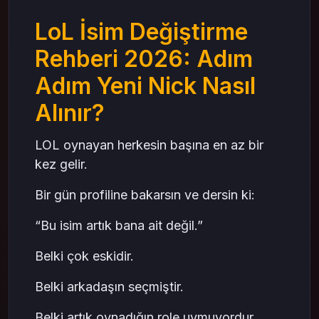
Mantıklı mı?
LoL İsim Değiştirme
LOL’de Kabul Edilmeyen İsim Türleri
RP satin al Planlayanlar İçin Güvenli Hesap
Rehberi 2026: Adım
İşlemleri
Adım Yeni Nick Nasıl
Son Söz
mas4games
Alınır?
LOL oynayan herkesin başına en az bir
kez gelir.
Bir gün profiline bakarsın ve dersin ki:
“Bu isim artık bana ait değil.”
Belki çok eskidir.
Belki arkadaşın seçmiştir.
Belki artık oynadığın role uymuyordur.