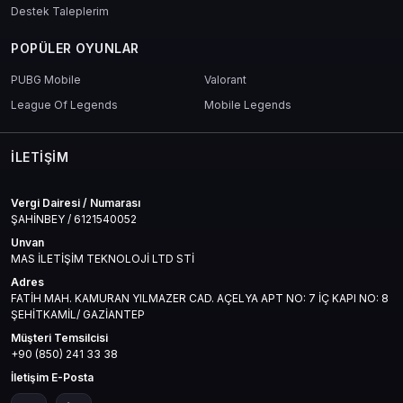
Destek Taleplerim
POPÜLER OYUNLAR
PUBG Mobile
Valorant
League Of Legends
Mobile Legends
İLETIŞIM
Vergi Dairesi / Numarası
ŞAHİNBEY / 6121540052
Unvan
MAS İLETİŞİM TEKNOLOJİ LTD STİ
Adres
FATİH MAH. KAMURAN YILMAZER CAD. AÇELYA APT NO: 7 İÇ KAPI NO: 8
ŞEHİTKAMİL/ GAZİANTEP
Müşteri Temsilcisi
+90 (850) 241 33 38
İletişim E-Posta