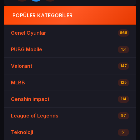
POPÜLER KATEGORILER
Genel Oyunlar
666
PUBG Mobile
151
Valorant
147
MLBB
125
Genshin impact
114
League of Legends
97
Teknoloji
51