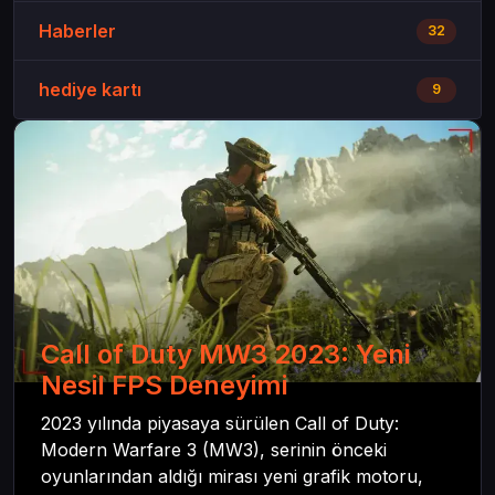
Haberler
32
hediye kartı
9
Call of Duty MW3 2023: Yeni
Nesil FPS Deneyimi
2023 yılında piyasaya sürülen Call of Duty:
Modern Warfare 3 (MW3), serinin önceki
oyunlarından aldığı mirası yeni grafik motoru,