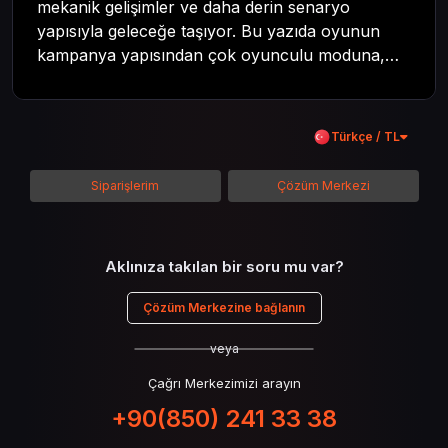
mekanik gelişimler ve daha derin senaryo
yapısıyla geleceğe taşıyor. Bu yazıda oyunun
kampanya yapısından çok oyunculu moduna,
zombi deneyiminden oyun içi ödül sistemine
kadar her şeyi kapsamaya çalışacaktır. Tüm
içeriği boyunca Call of Duty evreninin
Türkçe / TL
detaylarına inilecek ve steam hediye kartı
kullanımının avantajlarından da bahsedilecektir.
Siparişlerim
Çözüm Merkezi
Aklınıza takılan bir soru mu var?
Çözüm Merkezine bağlanın
veya
Çağrı Merkezimizi arayın
+90(850) 241 33 38