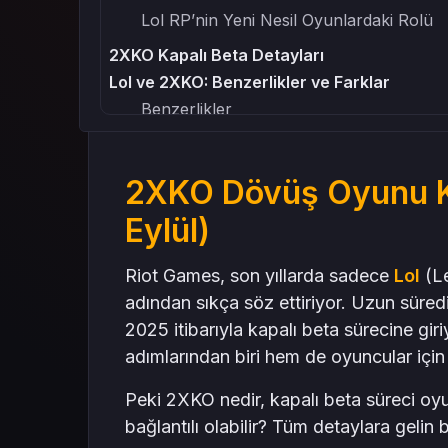
Lol RP’nin Yeni Nesil Oyunlardaki Rolü
2XKO Kapalı Beta Detayları
Lol ve 2XKO: Benzerlikler ve Farklar
Benzerlikler
Farklar
RP satın al: Oyun Deneyimini Genişletmek
2XKO Dövüş Oyunu Kap
Lol RP ile Yeni Nesil Rekabet
Eylül)
E-Spor ve 2XKO’nun Geleceği
Sonuç: 9 Eylül’e Hazırlanın
Riot Games, son yıllarda sadece
Lol
(Le
mas4games ile Oyun Dünyasına Adım A
adından sıkça söz ettiriyor. Uzun sür
2025 itibarıyla kapalı beta sürecine gi
adımlarından biri hem de oyuncular için 
Peki 2XKO nedir, kapalı beta süreci oy
bağlantılı olabilir? Tüm detaylara gelin b