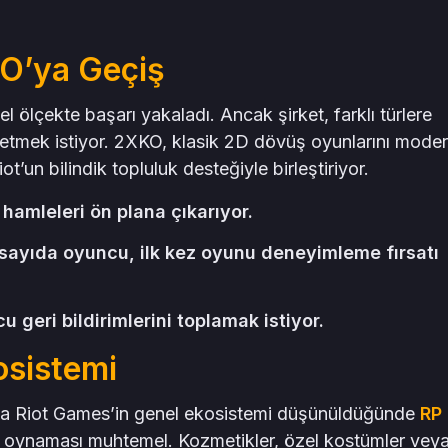
O’ya Geçiş
el ölçekte başarı yakaladı. Ancak şirket, farklı türlere
şletmek istiyor. 2XKO, klasik 2D dövüş oyunlarını mode
ot’un bilindik topluluk desteğiyle birleştiriyor.
k hamleleri ön plana çıkarıyor.
rlı sayıda oyuncu, ilk kez oyunu deneyimleme fırsatı
 geri bildirimlerini toplamak istiyor.
osistemi
 da Riot Games’in genel ekosistemi düşünüldüğünde
RP
l oynaması muhtemel. Kozmetikler, özel kostümler vey