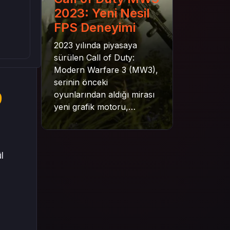
2023: Yeni Nesil
FPS Deneyimi
2023 yılında piyasaya
sürülen Call of Duty:
Modern Warfare 3 (MW3),
serinin önceki
9
oyunlarından aldığı mirası
yeni grafik motoru,
mekanik gelişimler ve daha
derin senaryo yapısıyla
geleceğe taşıyor. Bu
l
yazıda oyunun kampanya
yapısından çok oyunculu
moduna, zombi
deneyiminden oyun içi ödül
sistemine kadar her şeyi
kapsamaya çalışacaktır.