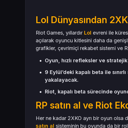
Lol Dünyasından 2XK
Riot Games, yıllardır
Lol
evreni ile küres
açılarak oyuncu kitlesini daha da geni
grafikler, çevrimiçi rekabet sistemi ve Ri
Oyun, hızlı refleksler ve strateji
9 Eylül’deki kapalı beta ile sını
yakalayacak.
Riot, kapalı beta sürecinde oyuncu
RP satın al ve Riot Ek
Her ne kadar 2XKO ayrı bir oyun olsa
satın al
sisteminin bu oyunda da bir ro