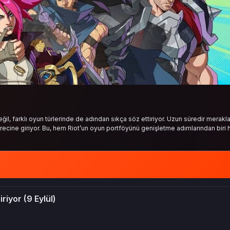
il, farklı oyun türlerinde de adından sıkça söz ettiriyor. Uzun süredir merak
ürecine giriyor. Bu, hem Riot’un oyun portföyünü genişletme adımlarından biri
iyor (9 Eylül)