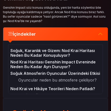
Genshin Impact söz konusu olduğunda, yeni bir harita söylentisi bile
topluluğu ayağa kaldırmaya yetiyor. Ancak Nod Krai konusu biraz farklı.
Bu sefer oyuncular sadece “nasıl görünecek?” diye sormuyor. Asıl soru
şu: Nod Krai’de ne yaşandı?
İçindekiler
Soğuk, Karanlık ve Gizem: Nod Krai Haritası
Neden Bu Kadar Konuşuluyor?
Nod Krai Haritası Genshin Impact Evreninde
Neden Bu Kadar Ayrı Duruyor?
Soğuk Atmosferin Oyuncular Üzerindeki Etkisi
Oyuncular neden bu atmosfere çekiliyor?
Nod Krai ve Hikâye Teorileri Neden Patladı?
Nod Krai Keşfi Daha Zor ve Yıpratıcı mı
Olacak?
Oyuncular neye hazırlanıyor?