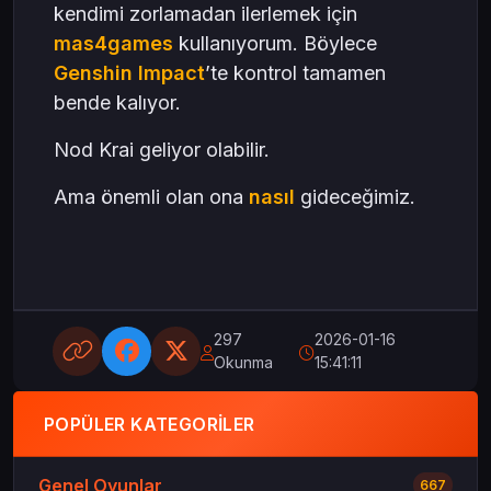
kendimi zorlamadan ilerlemek için
mas4games
kullanıyorum. Böylece
Genshin Impact
’te kontrol tamamen
bende kalıyor.
Nod Krai geliyor olabilir.
Ama önemli olan ona
nasıl
gideceğimiz.
297
2026-01-16
Okunma
15:41:11
POPÜLER KATEGORILER
Genel Oyunlar
667