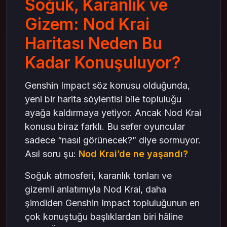
Soğuk, Karanlık ve
Nod Krai Takım Kurma Alışkanlıklarını
Değiştirir mi?
Gizem: Nod Krai
Topluluk Tepkisi Neden Daha Sakin?
Haritası Neden Bu
Nod Krai Genshin Impact İçin Bir Dönüm
Noktası mı?
Kadar Konuşuluyor?
Nod Krai Gelmeden Önce Oyuncular Ne
Yapmalı?
Genshin Impact söz konusu olduğunda,
Sonuç
yeni bir harita söylentisi bile topluluğu
ayağa kaldırmaya yetiyor. Ancak Nod Krai
konusu biraz farklı. Bu sefer oyuncular
sadece “nasıl görünecek?” diye sormuyor.
Asıl soru şu:
Nod Krai’de ne yaşandı?
Soğuk atmosferi, karanlık tonları ve
gizemli anlatımıyla Nod Krai, daha
şimdiden Genshin Impact topluluğunun en
çok konuştuğu başlıklardan biri hâline