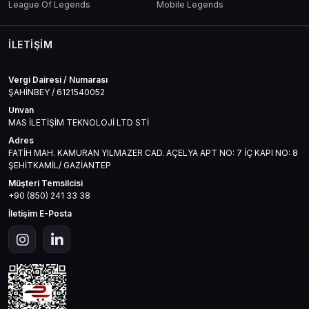
League Of Legends
Mobile Legends
İLETIŞIM
Vergi Dairesi / Numarası
ŞAHİNBEY / 6121540052
Unvan
MAS İLETİŞİM TEKNOLOJİ LTD STİ
Adres
FATİH MAH. KAMURAN YILMAZER CAD. AÇELYA APT NO: 7 İÇ KAPI NO: 8
ŞEHİTKAMİL/ GAZİANTEP
Müşteri Temsilcisi
+90 (850) 241 33 38
İletişim E-Posta