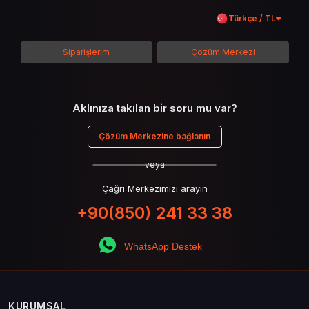
içeriği boyunca Call of Duty evreninin
Türkçe / TL
detaylarına inilecek ve steam hediye kartı
kullanımının avantajlarından da bahsedilecektir.
Siparişlerim
Çözüm Merkezi
Aklınıza takılan bir soru mu var?
Çözüm Merkezine bağlanın
veya
Çağrı Merkezimizi arayın
+90(850) 241 33 38
WhatsApp Destek
KURUMSAL