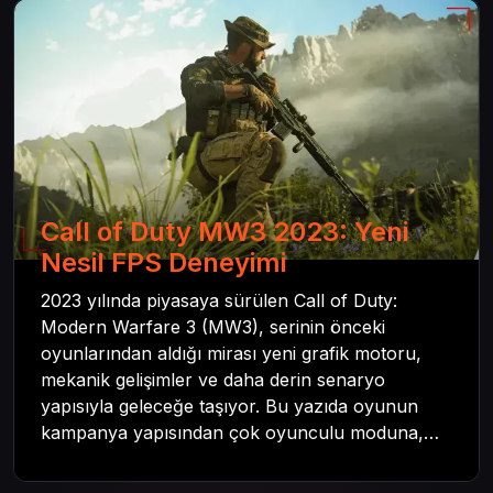
Call of Duty MW3 2023: Yeni
Nesil FPS Deneyimi
2023 yılında piyasaya sürülen Call of Duty:
Modern Warfare 3 (MW3), serinin önceki
oyunlarından aldığı mirası yeni grafik motoru,
mekanik gelişimler ve daha derin senaryo
yapısıyla geleceğe taşıyor. Bu yazıda oyunun
kampanya yapısından çok oyunculu moduna,
zombi deneyiminden oyun içi ödül sistemine
kadar her şeyi kapsamaya çalışacaktır. Tüm