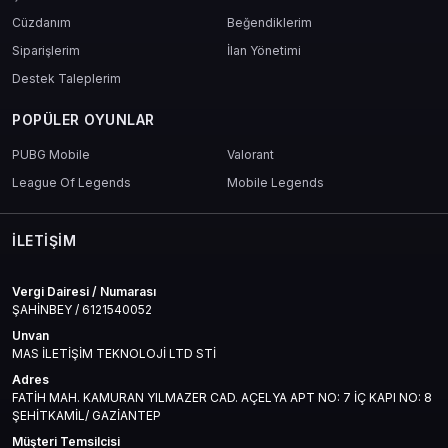
Cüzdanım
Beğendiklerim
Siparişlerim
İlan Yönetimi
Destek Taleplerim
POPÜLER OYUNLAR
PUBG Mobile
Valorant
League Of Legends
Mobile Legends
İLETIŞIM
Vergi Dairesi / Numarası
ŞAHİNBEY / 6121540052
Unvan
MAS İLETİŞİM TEKNOLOJİ LTD STİ
Adres
FATİH MAH. KAMURAN YILMAZER CAD. AÇELYA APT NO: 7 İÇ KAPI NO: 8
ŞEHİTKAMİL/ GAZİANTEP
Müşteri Temsilcisi