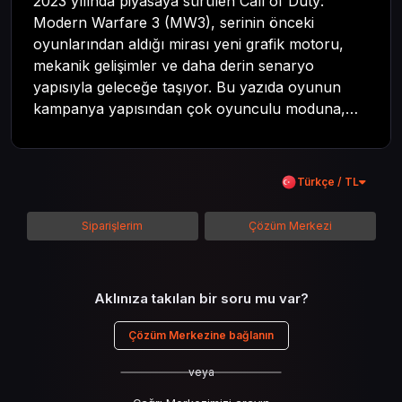
2023 yılında piyasaya sürülen Call of Duty:
Modern Warfare 3 (MW3), serinin önceki
oyunlarından aldığı mirası yeni grafik motoru,
mekanik gelişimler ve daha derin senaryo
yapısıyla geleceğe taşıyor. Bu yazıda oyunun
kampanya yapısından çok oyunculu moduna,
zombi deneyiminden oyun içi ödül sistemine
kadar her şeyi kapsamaya çalışacaktır. Tüm
içeriği boyunca Call of Duty evreninin
Türkçe / TL
detaylarına inilecek ve steam hediye kartı
kullanımının avantajlarından da bahsedilecektir.
Siparişlerim
Çözüm Merkezi
Aklınıza takılan bir soru mu var?
Çözüm Merkezine bağlanın
veya