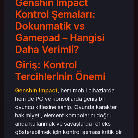
Genshin Impact
Komboların Daha Akıcı Kullanımı
Kontrol Şemaları:
crystal satın al ile Güçlendirilmiş Strateji
Dokunmatik vs
Hangi Kontrol Daha Verimli?
Oyun Tarzına Göre Seçim
Gamepad – Hangisi
Platform Farklılıkları
Daha Verimli?
crystal satın al ile İlerleme ve Kontrol Dengesi
Genshin Impact Oyuncuları İçin İpuçları
Giriş: Kontrol
Dokunmatik Kullanırken
Tercihlerinin Önemi
Gamepad Kullanırken
Sonuç: Kendi Oyun Tarzını Belirle
Genshin Impact
, hem mobil cihazlarda
hem de PC ve konsollarda geniş bir
oyuncu kitlesine sahip. Oyunda karakter
hakimiyeti, element kombolarını doğru
anda kullanmak ve savaşlarda refleks
gösterebilmek için kontrol şeması kritik bir