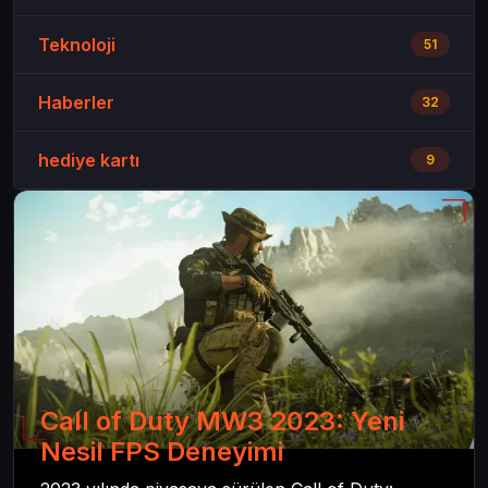
Teknoloji
51
Haberler
32
hediye kartı
9
Call of Duty MW3 2023: Yeni
Nesil FPS Deneyimi