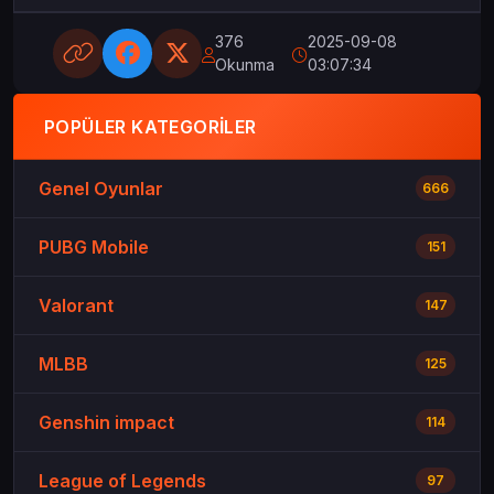
376
2025-09-08
Okunma
03:07:34
POPÜLER KATEGORILER
Genel Oyunlar
666
PUBG Mobile
151
Valorant
147
MLBB
125
Genshin impact
114
League of Legends
97