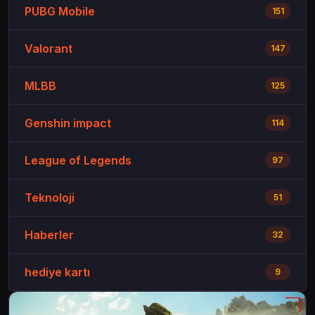
PUBG Mobile
151
Valorant
147
MLBB
125
Genshin impact
114
League of Legends
97
Teknoloji
51
Haberler
32
hediye kartı
9