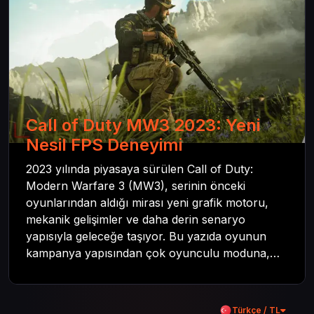
Call of Duty MW3 2023: Yeni
Nesil FPS Deneyimi
2023 yılında piyasaya sürülen Call of Duty:
Modern Warfare 3 (MW3), serinin önceki
oyunlarından aldığı mirası yeni grafik motoru,
mekanik gelişimler ve daha derin senaryo
yapısıyla geleceğe taşıyor. Bu yazıda oyunun
kampanya yapısından çok oyunculu moduna,
zombi deneyiminden oyun içi ödül sistemine
kadar her şeyi kapsamaya çalışacaktır. Tüm
içeriği boyunca Call of Duty evreninin
Türkçe / TL