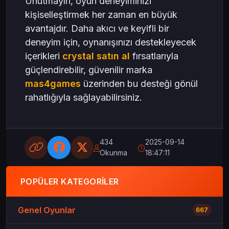
Unutmayın, oyun deneyiminizi
kişiselleştirmek her zaman en büyük
avantajdır. Daha akıcı ve keyifli bir
deneyim için, oynanışınızı destekleyecek
içerikleri
crystal satın al
fırsatlarıyla
güçlendirebilir, güvenilir marka
mas4games
üzerinden bu desteği gönül
rahatlığıyla sağlayabilirsiniz.
434
2025-09-14
Okunma
18:47:11
POPÜLER KATEGORILER
Genel Oyunlar
667