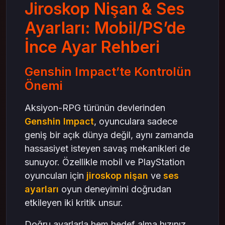
Jiroskop Nişan & Ses
DualSense Ayarları
Ayarları: Mobil/PS’de
Ses Ayarlarının Önemi
İnce Ayar Rehberi
Kulaklık Kullanımı
Ses Dengesi
Genshin Impact’te Kontrolün
Genshin Impact’te Ayarların Stratejik Katkısı
Önemi
Crystal satın al & Oynanış Dengesi
İnce Ayar İpuçları
Aksiyon-RPG türünün devlerinden
Mobil için:
Genshin Impact
, oyunculara sadece
PS için:
geniş bir açık dünya değil, aynı zamanda
Genel İpuçları:
hassasiyet isteyen savaş mekanikleri de
sunuyor. Özellikle mobil ve PlayStation
Sonuç: Kendi Konfor Alanınızı Yaratın
oyuncuları için
jiroskop nişan
ve
ses
ayarları
oyun deneyimini doğrudan
etkileyen iki kritik unsur.
Doğru ayarlarla hem hedef alma hızınız