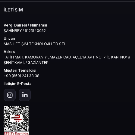
İLETIŞIM
Vergi Dairesi / Numarası
ŞAHİNBEY / 6121540052
Unvan
MAS İLETİŞİM TEKNOLOJİ LTD STİ
Adres
FATİH MAH. KAMURAN YILMAZER CAD. AÇELYA APT NO: 7 İÇ KAPI NO: 8
ŞEHİTKAMİL/ GAZİANTEP
Müşteri Temsilcisi
+90 (850) 241 33 38
İletişim E-Posta