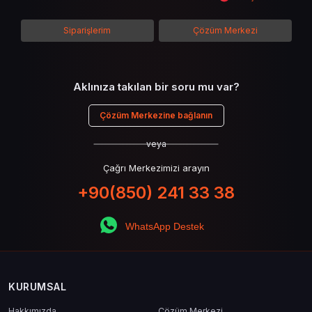
detaylarına inilecek ve steam hediye kartı
kullanımının avantajlarından da bahsedilecektir.
Siparişlerim
Çözüm Merkezi
Aklınıza takılan bir soru mu var?
Çözüm Merkezine bağlanın
veya
Çağrı Merkezimizi arayın
+90(850) 241 33 38
WhatsApp Destek
KURUMSAL
Hakkımızda
Çözüm Merkezi