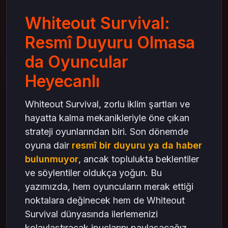
Topluluk Spekülasyonları
Whiteout Survival:
Whiteout Survival ve Strateji İpuçları
Başlangıç İçin Tavsiyeler
Resmî Duyuru Olmasa
Sonuç: Beklentiler ve Oyuncu Heyecanı
da Oyuncular
Mas4Games ile Gücünüze Güç Katın
Heyecanlı
Whiteout Survival, zorlu iklim şartları ve
hayatta kalma mekanikleriyle öne çıkan
strateji oyunlarından biri. Son dönemde
oyuna dair
resmî bir duyuru ya da haber
bulunmuyor
, ancak toplulukta beklentiler
ve söylentiler oldukça yoğun. Bu
yazımızda, hem oyuncuların merak ettiği
noktalara değinecek hem de Whiteout
Survival dünyasında ilerlemenizi
kolaylaştıracak ipuçlarını paylaşacağız.