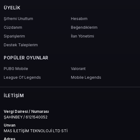
ÜYELIK
Şifremi Unuttum
Hesabım
Cüzdanım
Beğendiklerim
Siparişlerim
İlan Yönetimi
Destek Taleplerim
POPÜLER OYUNLAR
PUBG Mobile
Valorant
League Of Legends
Mobile Legends
İLETIŞIM
Vergi Dairesi / Numarası
ŞAHİNBEY / 6121540052
Unvan
MAS İLETİŞİM TEKNOLOJİ LTD STİ
Adres