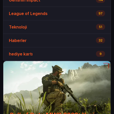
League of Legends
97
Teknoloji
51
Haberler
32
hediye kartı
9