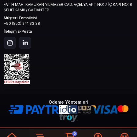
FATİH MAH. KAMURAN YILMAZER CAD. AÇELYA APT NO: 7 İÇ KAPI NO: 8
ŞEHİTKAMİL/ GAZİANTEP
Müşteri Temsilcisi
+90 (850) 241 33 38
İletişim E-Posta
Ödeme Yöntemleri
© 2026
Mas4games
. Tüm Hakları
Bir
MAS İLETİŞİM TEKNOLOJİ LTD STİ
0