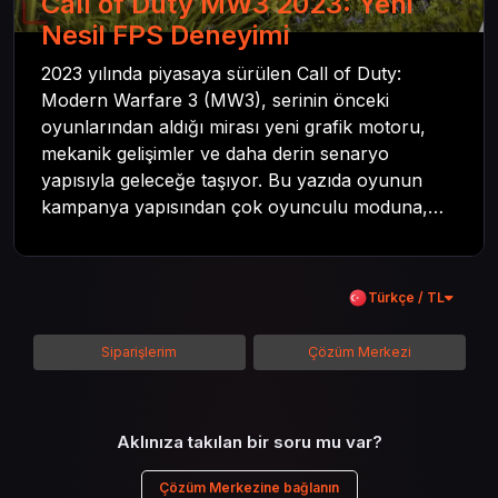
Call of Duty MW3 2023: Yeni
Nesil FPS Deneyimi
2023 yılında piyasaya sürülen Call of Duty:
Modern Warfare 3 (MW3), serinin önceki
oyunlarından aldığı mirası yeni grafik motoru,
mekanik gelişimler ve daha derin senaryo
yapısıyla geleceğe taşıyor. Bu yazıda oyunun
kampanya yapısından çok oyunculu moduna,
zombi deneyiminden oyun içi ödül sistemine
kadar her şeyi kapsamaya çalışacaktır. Tüm
içeriği boyunca Call of Duty evreninin
Türkçe / TL
detaylarına inilecek ve steam hediye kartı
kullanımının avantajlarından da bahsedilecektir.
Siparişlerim
Çözüm Merkezi
Aklınıza takılan bir soru mu var?
Çözüm Merkezine bağlanın