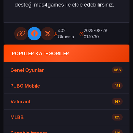
desteği mas4games ile elde edebilirsiniz.
402
2025-08-28
Okunma
01:10:30
POPÜLER KATEGORILER
Genel Oyunlar
666
PUBG Mobile
151
Valorant
147
MLBB
125
Genshin impact
114