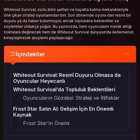
Whiteout Survival, zorlu iklim şartları ve hayatta kalma mekanikleriyle
öne çıkan strateji oyunlarından biri. Son dönemde oyuna dair resmî bir
duyuru ya da haber bulunmuyor, ancak toplulukta beklentiler ve
söylentiler oldukça yoğun. Bu yazımızda, hem oyuncuların merak ettiği
noktalara değinecek hem de Whiteout Survival dünyasında ilerlemenizi
kolaylaştıracak ipuçlarını paylaşacağız.
İçindekiler
Whiteout Survival: Resmî Duyuru Olmasa da
Oyuncular Heyecanlı
Whiteout Survival’da Topluluk Beklentileri
Oyuncuların Gözdesi: Strateji ve İttifaklar
Frost Star Satın Al: Gelişim İçin En Önemli
Kaynak
Frost Star’ın Önemi
Whiteout Survival’da Güncel Durum