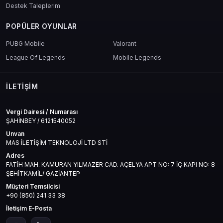
Destek Taleplerim
POPÜLER OYUNLAR
PUBG Mobile
Valorant
League Of Legends
Mobile Legends
İLETIŞIM
Vergi Dairesi / Numarası
ŞAHİNBEY / 6121540052
Unvan
MAS İLETİŞİM TEKNOLOJİ LTD STİ
Adres
FATİH MAH. KAMURAN YILMAZER CAD. AÇELYA APT NO: 7 İÇ KAPI NO: 8
ŞEHİTKAMİL/ GAZİANTEP
Müşteri Temsilcisi
+90 (850) 241 33 38
İletişim E-Posta