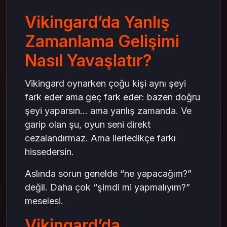
Karakterlere Erken Yüklenmek
Vikingard’da Yanlış
Vikingard’da Doğru Zamanlama Nasıl
Yakalanır?
Zamanlama Gelişimi
Oyunu Biraz İzlemek Lazım
Nasıl Yavaşlatır?
Sabretmek Aslında Avantaj
Küçük Ama İşe Yarayan İpuçları
Vikingard oynarken çoğu kişi aynı şeyi
Önce Bak, Sonra Bas
fark eder ama geç fark eder: bazen doğru
Etkinlikleri Kaçırma
şeyi yaparsın… ama yanlış zamanda. Ve
Tek Yerden Yüksel
garip olan şu, oyun seni direkt
cezalandırmaz. Ama ilerledikçe farkı
Sonuç: Vikingard’da Hızlı Oynamak Her
Zaman İyi Değil
hissedersin.
Aslında sorun genelde “ne yapacağım?”
değil. Daha çok “şimdi mi yapmalıyım?”
meselesi.
Vikingard’da