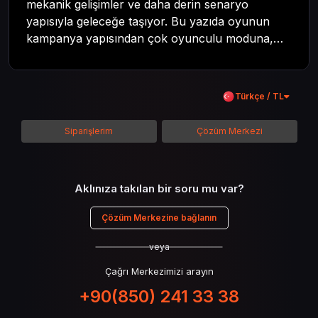
mekanik gelişimler ve daha derin senaryo
yapısıyla geleceğe taşıyor. Bu yazıda oyunun
kampanya yapısından çok oyunculu moduna,
zombi deneyiminden oyun içi ödül sistemine
kadar her şeyi kapsamaya çalışacaktır. Tüm
içeriği boyunca Call of Duty evreninin
Türkçe / TL
detaylarına inilecek ve steam hediye kartı
kullanımının avantajlarından da bahsedilecektir.
Siparişlerim
Çözüm Merkezi
Aklınıza takılan bir soru mu var?
Çözüm Merkezine bağlanın
veya
Çağrı Merkezimizi arayın
+90(850) 241 33 38