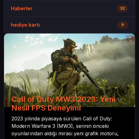
Haberler
32
hediye kartı
9
Call of Duty MW3 2023: Yeni
Nesil FPS Deneyimi
2023 yılında piyasaya sürülen Call of Duty:
Modern Warfare 3 (MW3), serinin önceki
oyunlarından aldığı mirası yeni grafik motoru,