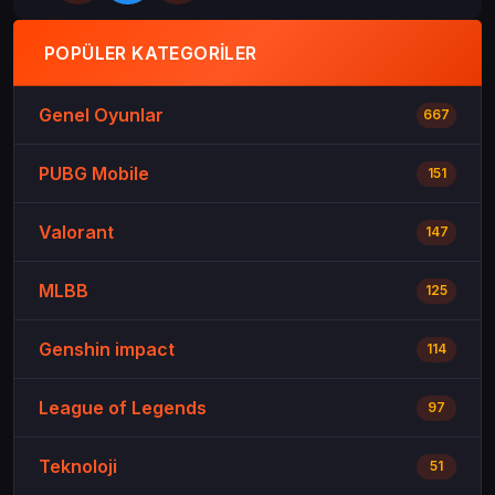
POPÜLER KATEGORILER
Genel Oyunlar
667
PUBG Mobile
151
Valorant
147
MLBB
125
Genshin impact
114
League of Legends
97
Teknoloji
51