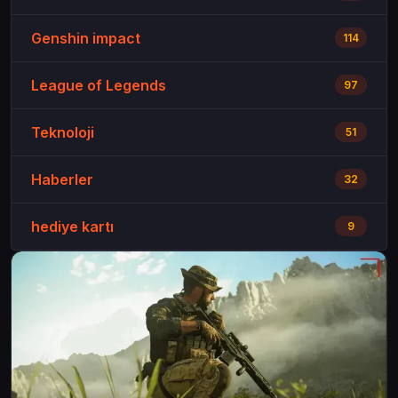
Genshin impact
114
League of Legends
97
Teknoloji
51
Haberler
32
hediye kartı
9