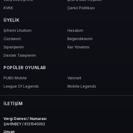
KVKK
Çerez Politikası
ÜYELIK
Şifremi Unuttum
Hesabım
Cüzdanım
Beğendiklerim
Siparişlerim
İlan Yönetimi
Destek Taleplerim
POPÜLER OYUNLAR
PUBG Mobile
Valorant
League Of Legends
Mobile Legends
İLETIŞIM
Vergi Dairesi / Numarası
ŞAHİNBEY / 6121540052
Unvan