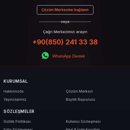
Çözüm Merkezine bağlanın
veya
Çağrı Merkezimizi arayın
+90(850) 241 33 38
WhatsApp Destek
KURUMSAL
Hakkımızda
Çözüm Merkezi
Yayıncılarımız
Bayilik Başvurusu
SÖZLEŞMELER
Gizlilik Politikası
Kullanıcı Sözleşmesi
Satış Sözleşmesi
İptal & İade Koşulları