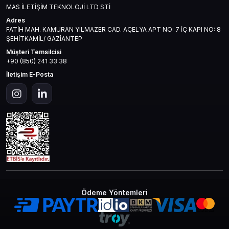
MAS İLETİŞİM TEKNOLOJİ LTD STİ
Adres
FATİH MAH. KAMURAN YILMAZER CAD. AÇELYA APT NO: 7 İÇ KAPI NO: 8
ŞEHİTKAMİL/ GAZİANTEP
Müşteri Temsilcisi
+90 (850) 241 33 38
İletişim E-Posta
Ödeme Yöntemleri