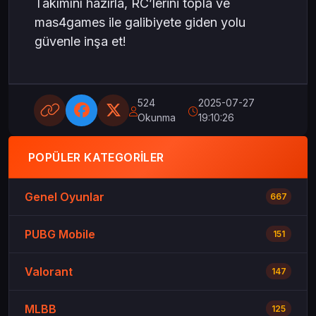
Takımını hazırla, RC’lerini topla ve
mas4games ile galibiyete giden yolu
güvenle inşa et!
524
2025-07-27
Okunma
19:10:26
POPÜLER KATEGORILER
Genel Oyunlar
667
PUBG Mobile
151
Valorant
147
MLBB
125