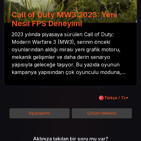
Call of Duty MW3 2023: Yeni
Nesil FPS Deneyimi
2023 yılında piyasaya sürülen Call of Duty:
Modern Warfare 3 (MW3), serinin önceki
oyunlarından aldığı mirası yeni grafik motoru,
mekanik gelişimler ve daha derin senaryo
yapısıyla geleceğe taşıyor. Bu yazıda oyunun
kampanya yapısından çok oyunculu moduna,
zombi deneyiminden oyun içi ödül sistemine
kadar her şeyi kapsamaya çalışacaktır. Tüm
içeriği boyunca Call of Duty evreninin
Türkçe / TL
detaylarına inilecek ve steam hediye kartı
kullanımının avantajlarından da bahsedilecektir.
Siparişlerim
Çözüm Merkezi
Aklınıza takılan bir soru mu var?