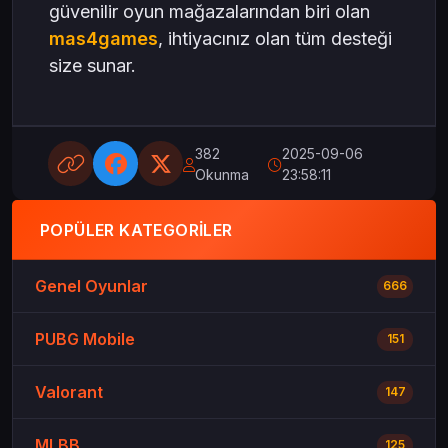
güvenilir oyun mağazalarından biri olan
mas4games
, ihtiyacınız olan tüm desteği
size sunar.
382
2025-09-06
Okunma
23:58:11
POPÜLER KATEGORILER
Genel Oyunlar
666
PUBG Mobile
151
Valorant
147
MLBB
125