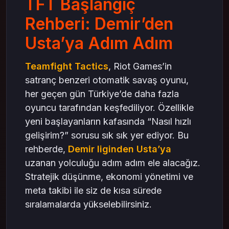
TFT Başlangıç
Usta’ya Giden Yol – Sabır ve İstikrar
Rehberi: Demir’den
Sonuç – Stratejini Mas4games ile Güçlendir
Usta’ya Adım Adım
Teamfight Tactics
, Riot Games’in
satranç benzeri otomatik savaş oyunu,
her geçen gün Türkiye’de daha fazla
oyuncu tarafından keşfediliyor. Özellikle
yeni başlayanların kafasında “Nasıl hızlı
gelişirim?” sorusu sık sık yer ediyor. Bu
rehberde,
Demir liginden Usta’ya
uzanan yolculuğu adım adım ele alacağız.
Stratejik düşünme, ekonomi yönetimi ve
meta takibi ile siz de kısa sürede
sıralamalarda yükselebilirsiniz.