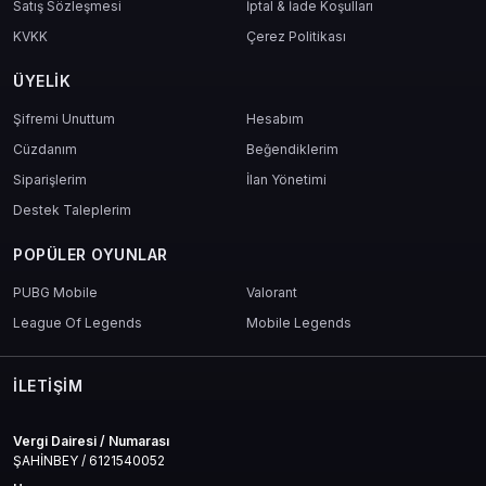
Satış Sözleşmesi
İptal & İade Koşulları
KVKK
Çerez Politikası
ÜYELIK
Şifremi Unuttum
Hesabım
Cüzdanım
Beğendiklerim
Siparişlerim
İlan Yönetimi
Destek Taleplerim
POPÜLER OYUNLAR
PUBG Mobile
Valorant
League Of Legends
Mobile Legends
İLETIŞIM
Vergi Dairesi / Numarası
ŞAHİNBEY / 6121540052