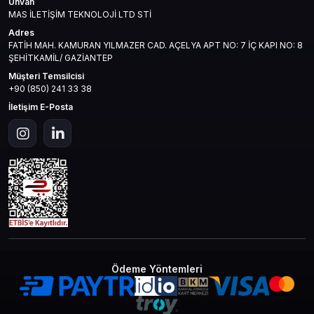
Unvan
MAS İLETİŞİM TEKNOLOJİ LTD STİ
Adres
FATİH MAH. KAMURAN YILMAZER CAD. AÇELYA APT NO: 7 İÇ KAPI NO: 8
ŞEHİTKAMİL/ GAZİANTEP
Müşteri Temsilcisi
+90 (850) 241 33 38
İletişim E-Posta
Ödeme Yöntemleri