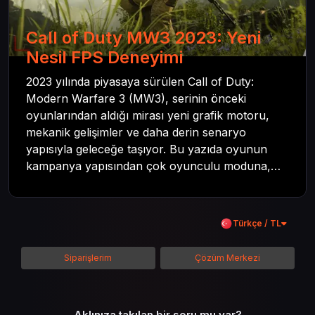
Call of Duty MW3 2023: Yeni
Nesil FPS Deneyimi
2023 yılında piyasaya sürülen Call of Duty:
Modern Warfare 3 (MW3), serinin önceki
oyunlarından aldığı mirası yeni grafik motoru,
mekanik gelişimler ve daha derin senaryo
yapısıyla geleceğe taşıyor. Bu yazıda oyunun
kampanya yapısından çok oyunculu moduna,
zombi deneyiminden oyun içi ödül sistemine
kadar her şeyi kapsamaya çalışacaktır. Tüm
içeriği boyunca Call of Duty evreninin
Türkçe / TL
detaylarına inilecek ve steam hediye kartı
kullanımının avantajlarından da bahsedilecektir.
Siparişlerim
Çözüm Merkezi
Aklınıza takılan bir soru mu var?