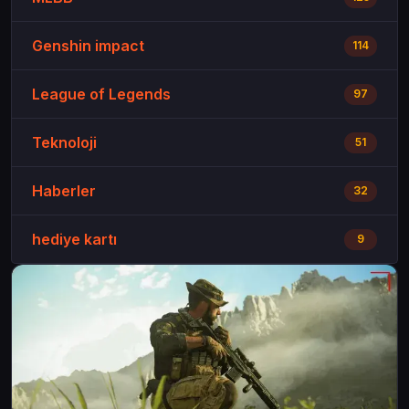
Genshin impact
114
League of Legends
97
Teknoloji
51
Haberler
32
hediye kartı
9