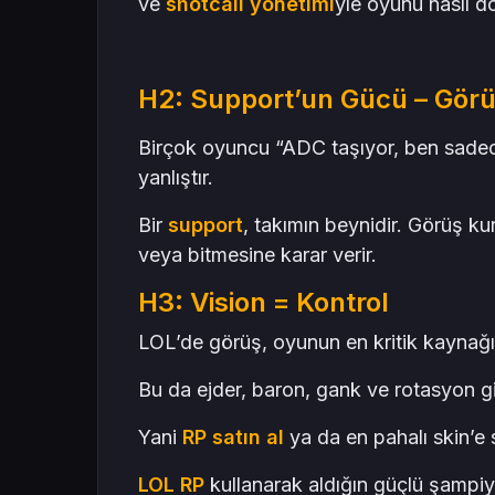
ve
shotcall yönetimi
yle oyunu nasıl d
H2: Support’un Gücü – Görü
Birçok oyuncu “ADC taşıyor, ben sade
yanlıştır.
Bir
support
, takımın beynidir. Görüş ku
veya bitmesine karar verir.
H3: Vision = Kontrol
LOL’de görüş, oyunun en kritik kaynağıd
Bu da ejder, baron, gank ve rotasyon gi
Yani
RP satın al
ya da en pahalı skin’e 
LOL RP
kullanarak aldığın güçlü şampi