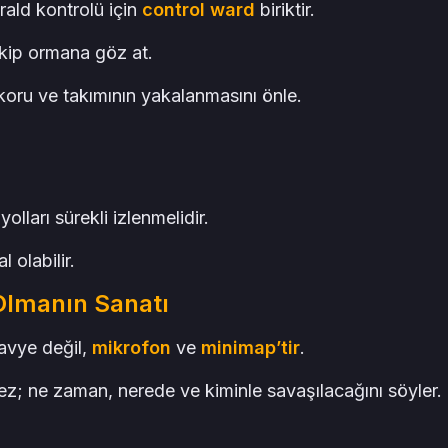
rald kontrolü için
control ward
biriktir.
akip ormana göz at.
 koru ve takımının yakalanmasını önle.
yolları sürekli izlenmelidir.
 olabilir.
 Olmanın Sanatı
lavye değil,
mikrofon
ve
minimap’tir
.
ez; ne zaman, nerede ve kiminle savaşılacağını söyler.