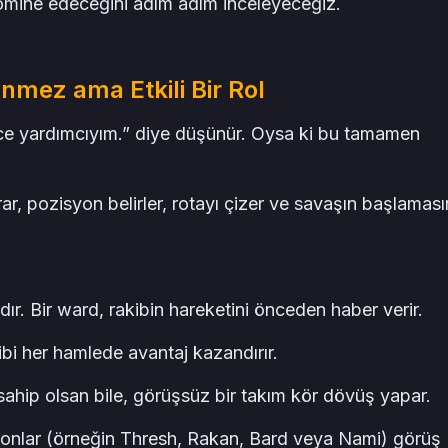
omine edeceğini adım adım inceleyeceğiz.
nmez ama Etkili Bir Rol
ce yardımcıyım.” diye düşünür. Oysa ki bu tamamen
rar, pozisyon belirler, rotayı çizer ve savaşın başlamas
ır. Bir ward, rakibin hareketini önceden haber verir.
bi her hamlede avantaj kazandırır.
sahip olsan bile, görüşsüz bir takım kör dövüş yapar.
yonlar (örneğin Thresh, Rakan, Bard veya Nami) görüş