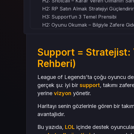
H2: Shotcall – Karar Veren Olmanın San
H2: RP Satın Almak Stratejiyi Güçlendiri
H3: Support’un 3 Temel Prensibi
H2: Oyunu Okumak – Bilgiyle Zafere Gid
H2: Son Söz – Support = Stratejisttir
Mas4Games ile Stratejini Güçlendir!
Support = Stratejist:
Rehberi)
League of Legends’ta çoğu oyuncu dest
gerçek şu: iyi bir
support
, takımı zafer
yerine
vizyon
yönetir.
Haritayı senin gözlerinle gören bir tak
avantajlıdır.
Bu yazıda,
LOL
içinde destek oyuncuları