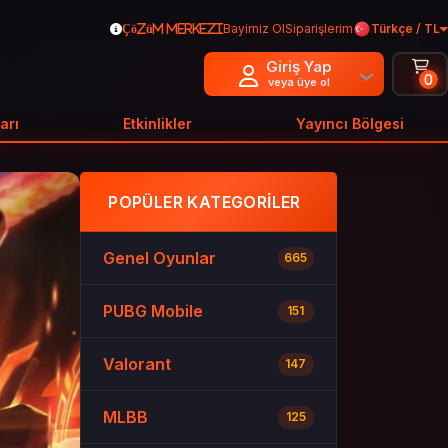
Bayimiz Ol
Siparişlerim
Türkçe / TL
Çözüm Merkezi
Giriş Yap
0
veya üye ol
arı
Etkinlikler
Yayıncı Bölgesi
POPÜLER KATEGORILER
Genel Oyunlar
665
PUBG Mobile
151
Valorant
147
MLBB
125