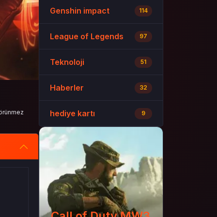
Genshin impact
114
League of Legends
97
Teknoloji
51
Haberler
32
 görünmez
hediye kartı
9
Call of Duty MW3