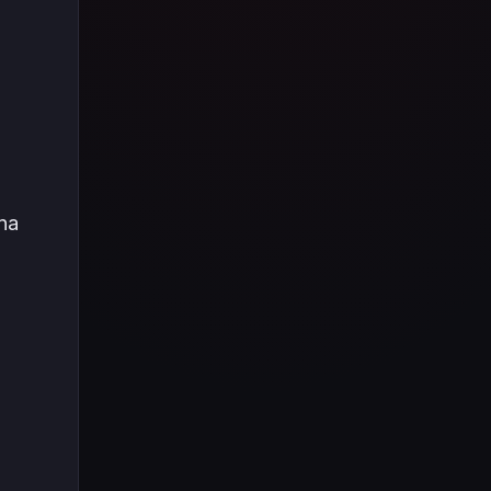
Tüm içeriği boyunca Call
of Duty evreninin
detaylarına inilecek ve
steam hediye kartı
kullanımının
avantajlarından da
bahsedilecektir.
ına