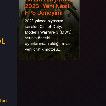
2023: Yeni Nesil
FPS Deneyimi
2023 yılında piyasaya
sürülen Call of Duty:
Modern Warfare 3 (MW3),
serinin önceki
OL
oyunlarından aldığı mirası
yeni grafik motoru,
mekanik gelişimler ve daha
derin senaryo yapısıyla
geleceğe taşıyor. Bu
yazıda oyunun kampanya
yapısından çok oyunculu
moduna, zombi
deneyiminden oyun içi ödül
sistemine kadar her şeyi
ları
kapsamaya çalışacaktır.