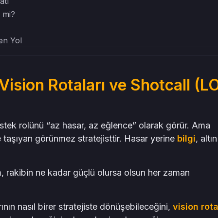
atı
r mi?
en Yol
 Vision Rotaları ve Shotcall (L
ek rolünü “az hasar, az eğlence” olarak görür. Ama
e taşıyan görünmez stratejisttir. Hasar yerine
bilgi
, altın
ım, rakibin ne kadar güçlü olursa olsun her zaman
nın nasıl birer stratejiste dönüşebileceğini,
vision rota