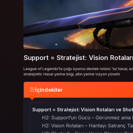
Support = Stratejist: Vision Rotalar
League of Legends’ta çoğu oyuncu destek rolünü “az hasar, az e
stratejisttir. Hasar yerine bilgi, altın yerine vizyon yönetir.
İçindekiler
Support = Stratejist: Vision Rotaları ve Sho
H2: Support’un Gücü – Görünmez ama Etk
H2: Vision Rotaları – Haritayı Satranç T