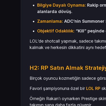
Bilgiye Dayalı Oynama:
Rakip orm
alanlarda dövüş.
Zamanlama:
ADC’nin Summoner Spe
Objektif Odaklılık:
“Kill” peşinde 
LOL’de shotcall yapmak, sadece takımı 
kalmak ve herkesin dikkatini aynı hede
H2: RP Satın Almak Stratejiy
Birçok oyuncu kozmetiğin sadece görsel
Favori şampiyonuna özel bir
LOL RP
ski
Örneğin Rakan’ı oynarken Prestige skin
takımın sana daha fazla güvenir.