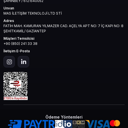
ŞAHİNBEY / 6121540052
Unvan
MAS İLETİŞİM TEKNOLOJİ LTD STİ
Adres
FATİH MAH. KAMURAN YILMAZER CAD. AÇELYA APT NO: 7 İÇ KAPI NO: 8
ŞEHİTKAMİL/ GAZİANTEP
Müşteri Temsilcisi
+90 (850) 241 33 38
İletişim E-Posta
Ödeme Yöntemleri