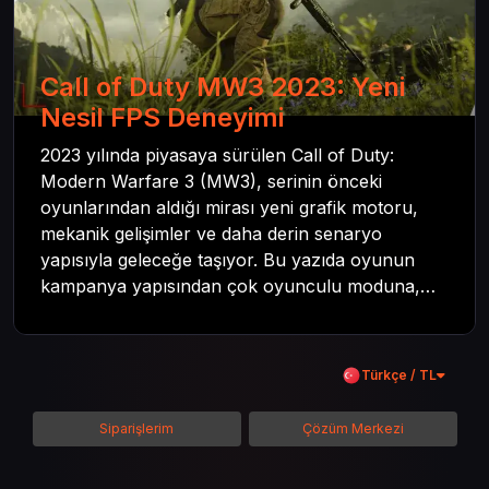
Call of Duty MW3 2023: Yeni
Nesil FPS Deneyimi
2023 yılında piyasaya sürülen Call of Duty:
Modern Warfare 3 (MW3), serinin önceki
oyunlarından aldığı mirası yeni grafik motoru,
mekanik gelişimler ve daha derin senaryo
yapısıyla geleceğe taşıyor. Bu yazıda oyunun
kampanya yapısından çok oyunculu moduna,
zombi deneyiminden oyun içi ödül sistemine
kadar her şeyi kapsamaya çalışacaktır. Tüm
içeriği boyunca Call of Duty evreninin
Türkçe / TL
detaylarına inilecek ve steam hediye kartı
kullanımının avantajlarından da bahsedilecektir.
Siparişlerim
Çözüm Merkezi