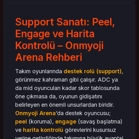
Onmyoji Arena gold ile Takım İçin Güçlü
Açılışlar
Support Sanatı: Peel,
Harita Kontrolü: Görüş, Totem ve Rotasyonlar
Gold satın al ile Takımın Gözü Olmak
Engage ve Harita
İleri Seviye İpuçları: Zamanlama ve İletişim
Kontrolü – Onmyoji
Sonuç: Onmyoji Arena’da Destek Olmak
Arena Rehberi
Sanattır
Takım oyunlarında
destek rolü (support)
,
görünmez kahraman gibi çalışır. ADC ya
da mid oyuncuları kadar skor tablosunda
öne çıkmasa da, oyunun gidişatını
belirleyen en önemli unsurlardan biridir.
Onmyoji Arena
’da destek oyuncusu;
peel
(koruma),
engage
(savaş başlatma)
ve
harita kontrolü
görevlerini kusursuz
yerine getirdiğinde takımına büyük avantaj