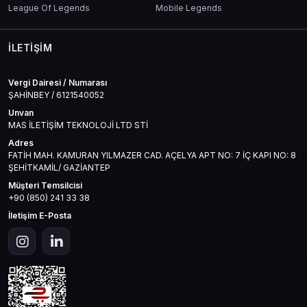
League Of Legends
Mobile Legends
İLETIŞIM
Vergi Dairesi / Numarası
ŞAHİNBEY / 6121540052
Unvan
MAS İLETİŞİM TEKNOLOJİ LTD STİ
Adres
FATİH MAH. KAMURAN YILMAZER CAD. AÇELYA APT NO: 7 İÇ KAPI NO: 8
ŞEHİTKAMİL/ GAZİANTEP
Müşteri Temsilcisi
+90 (850) 241 33 38
İletişim E-Posta