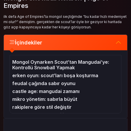
Empires
ilk defa Age of Empires’ta mongol seçtiğimde “bu kadar hızlı medeniyet
mi olur?” demiştim. gerçekten de scout’lar öyle bir geziyor ki haritada
göz açıp kapayıncaya kadar her köşeyi görüyorsun.
İçindekiler
Mongol Oynarken Scout’tan Mangudai’ye:
Kontrollü Snowball Yapmak
erken oyun: scout’ları boşa koşturma
feudal çağında sabır oyunu
castle age: mangudai zamanı
mikro yönetim: sabırla büyüt
rakiplere göre stil değiştir
oyun sonu: mangudai ile kapanış
kapanış
mas4games ile akıllı oyna