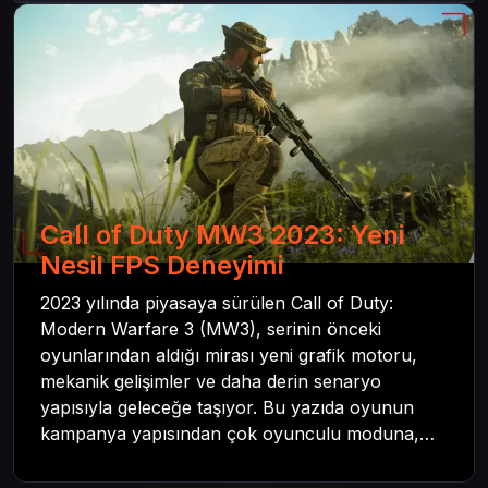
Call of Duty MW3 2023: Yeni
Nesil FPS Deneyimi
2023 yılında piyasaya sürülen Call of Duty:
Modern Warfare 3 (MW3), serinin önceki
oyunlarından aldığı mirası yeni grafik motoru,
mekanik gelişimler ve daha derin senaryo
yapısıyla geleceğe taşıyor. Bu yazıda oyunun
kampanya yapısından çok oyunculu moduna,
zombi deneyiminden oyun içi ödül sistemine
kadar her şeyi kapsamaya çalışacaktır. Tüm