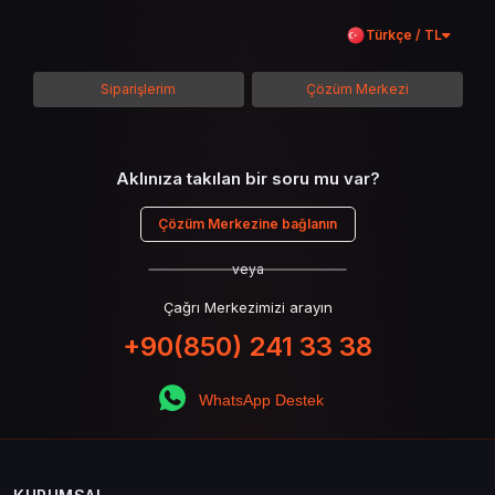
içeriği boyunca Call of Duty evreninin
Türkçe / TL
detaylarına inilecek ve steam hediye kartı
kullanımının avantajlarından da bahsedilecektir.
Siparişlerim
Çözüm Merkezi
Aklınıza takılan bir soru mu var?
Çözüm Merkezine bağlanın
veya
Çağrı Merkezimizi arayın
+90(850) 241 33 38
WhatsApp Destek