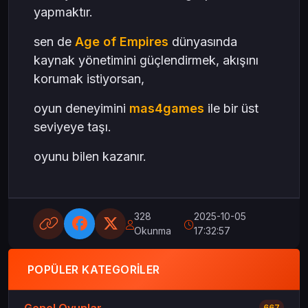
yapmaktır.
sen de
Age of Empires
dünyasında
kaynak yönetimini güçlendirmek, akışını
korumak istiyorsan,
oyun deneyimini
mas4games
ile bir üst
seviyeye taşı.
oyunu bilen kazanır.
328
2025-10-05
Okunma
17:32:57
POPÜLER KATEGORILER
Genel Oyunlar
667