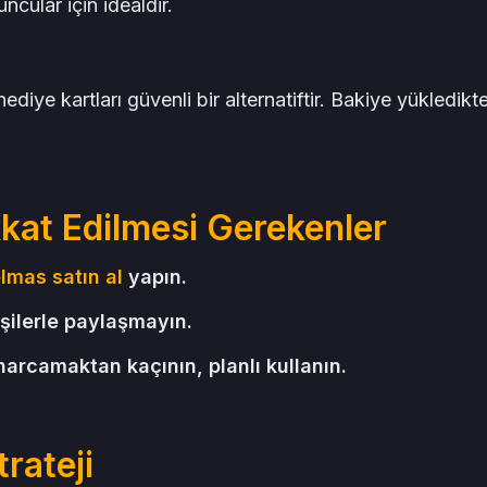
cular için idealdir.
ediye kartları güvenli bir alternatiftir. Bakiye yükledikt
kkat Edilmesi Gerekenler
lmas satın al
yapın.
işilerle paylaşmayın.
 harcamaktan kaçının, planlı kullanın.
rateji