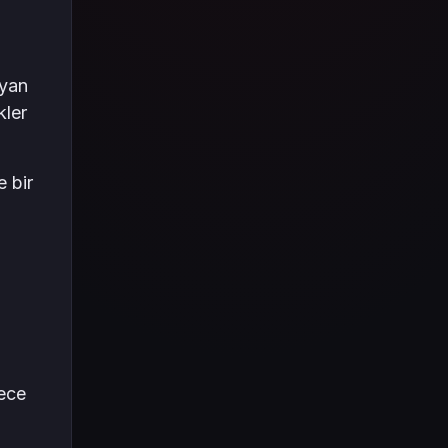
Tüm içeriği boyunca Call
of Duty evreninin
detaylarına inilecek ve
steam hediye kartı
ayan
kullanımının
kler
avantajlarından da
bahsedilecektir.
 bir
lece