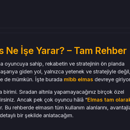
s Ne İşe Yarar? – Tam Rehber
 oyuncuya sahip, rekabetin ve stratejinin ön planda
arıya giden yol, yalnızca yetenek ve stratejiyle değil
er
le de mümkün. İşte burada
mlbb elmas
devreye giriyor
birimi. Sıradan altınla yapamayacağınız birçok özel
lirsiniz. Ancak pek çok oyuncu hâlâ “
Elmas tam olara
. Bu rehberde elmasın tüm kullanım alanlarını, avantajla
detaylı bir şekilde anlatacağım.