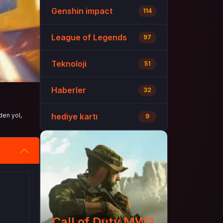
Genshin impact
114
League of Legends
97
Teknoloji
51
Haberler
32
den yol,
hediye kartı
9
Call of Duty MW3