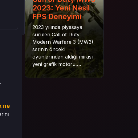
2023: Yeni Nesil
FPS Deneyimi
2023 yılında piyasaya
sürülen Call of Duty:
Modern Warfare 3 (MW3),
serinin önceki
oyunlarından aldığı mirası
yeni grafik motoru,
mekanik gelişimler ve daha
,
derin senaryo yapısıyla
.
geleceğe taşıyor. Bu
yazıda oyunun kampanya
yapısından çok oyunculu
k ne
moduna, zombi
rını
deneyiminden oyun içi ödül
sistemine kadar her şeyi
kapsamaya çalışacaktır.