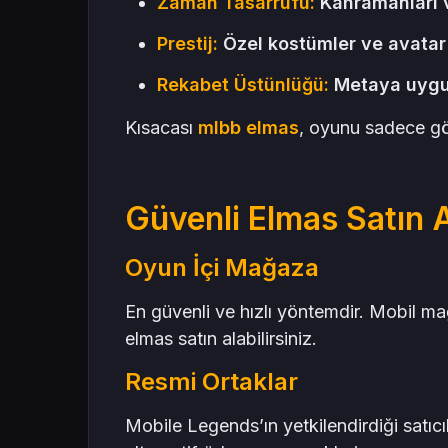
Zaman Tasarrufu:
Kahramanları ve
Prestij:
Özel kostümler ve avatar ç
Rekabet Üstünlüğü:
Metaya uygun
Kısacası
mlbb elmas
, oyunu sadece gör
Güvenli Elmas Satın 
Oyun İçi Mağaza
En güvenli ve hızlı yöntemdir. Mobil 
elmas satın alabilirsiniz.
Resmi Ortaklar
Mobile Legends’ın yetkilendirdiği satıc