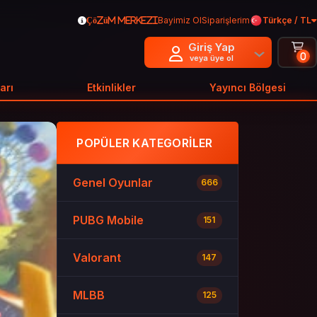
Bayimiz Ol
Siparişlerim
Türkçe / TL
Çözüm Merkezi
Giriş Yap
0
veya üye ol
arı
Etkinlikler
Yayıncı Bölgesi
POPÜLER KATEGORILER
Genel Oyunlar
666
PUBG Mobile
151
Valorant
147
MLBB
125