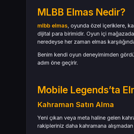
Mas4games ile Güvenli Elmas Satın Alma
MLBB Elmas Nedir?
mlbb elmas
, oyunda özel içeriklere, k
dijital para birimidir. Oyun içi mağazada
neredeyse her zaman elmas karşılığında
Benim kendi oyun deneyimimden gördüğü
adım öne geçirir.
Mobile Legends’ta El
Kahraman Satın Alma
Yeni çıkan veya meta haline gelen kahra
rakipleriniz daha kahramana alışmadan s