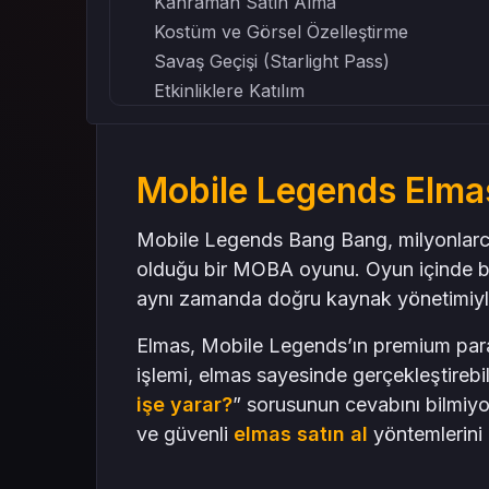
Kahraman Satın Alma
Kostüm ve Görsel Özelleştirme
Savaş Geçişi (Starlight Pass)
Etkinliklere Katılım
Elmas Kullanmanın Avantajları
Güvenli Elmas Satın Alma Yöntemleri
Mobile Legends Elma
Oyun İçi Mağaza
Resmi Ortaklar
Mobile Legends Bang Bang, milyonlarca
Hediye Kartı ile Yükleme
olduğu bir MOBA oyunu. Oyun içinde baş
Elmas Kullanırken Dikkat Edilmesi Gerekenl
aynı zamanda doğru kaynak yönetimiy
Elmas Kullanımında Strateji
Öncelikli Harcamalar
Elmas, Mobile Legends’ın premium para 
Etkinlik Takibi
işlemi, elmas sayesinde gerçekleştirebi
İndirim Günleri
işe yarar?
” sorusunun cevabını bilmiyor
ve güvenli
elmas satın al
yöntemlerini 
Sık Sorulan Sorular
Sonuç: Elmas Oyunun Kalitesini Artırır