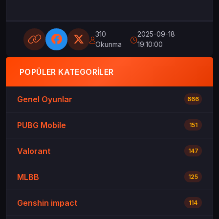
310
2025-09-18
Okunma
19:10:00
POPÜLER KATEGORILER
Genel Oyunlar
666
PUBG Mobile
151
Valorant
147
MLBB
125
Genshin impact
114