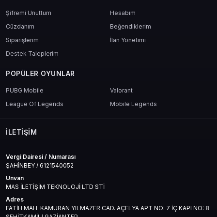
Şifremi Unuttum
Hesabım
Cüzdanım
Beğendiklerim
Siparişlerim
İlan Yönetimi
Destek Taleplerim
POPÜLER OYUNLAR
PUBG Mobile
Valorant
League Of Legends
Mobile Legends
İLETIŞIM
Vergi Dairesi / Numarası
ŞAHİNBEY / 6121540052
Unvan
MAS İLETİŞİM TEKNOLOJİ LTD STİ
Adres
FATİH MAH. KAMURAN YILMAZER CAD. AÇELYA APT NO: 7 İÇ KAPI NO: 8
ŞEHİTKAMİL/ GAZİANTEP