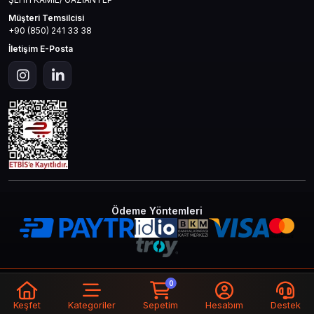
Müşteri Temsilcisi
+90 (850) 241 33 38
İletişim E-Posta
Ödeme Yöntemleri
© 2026
Mas4games
. Tüm Hakları
Bir
MAS İLETİŞİM TEKNOLOJİ LTD STİ
0
Saklıdır.
İştirakidir.
Keşfet
Kategoriler
Sepetim
Hesabım
Destek