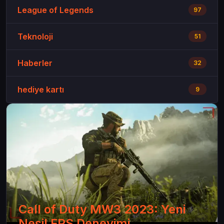
League of Legends
97
Teknoloji
51
Haberler
32
hediye kartı
9
Call of Duty MW3 2023: Yeni
Nesil FPS Deneyimi