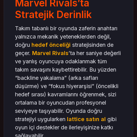
Marvel Rivals’ta
Tanklar: En Son Odak Noktası
Stratejik Derinlik
İletişim ve Shotcall Önemi
Harita Bilgisi ve Pozisyonlama
Takım tabanlı bir oyunda zaferin anahtarı
lattice satın al ile Güçlü Strateji Desteği
yalnızca mekanik yeteneklerden değil,
Profesyonel Oyunculardan İpuçları
doğru
hedef önceliği
stratejisinden de
Sonuç: Zaferin Anahtarı Doğru Fokus
geçer.
Marvel Rivals
’ta her saniye değerli
mas4games ile Kazanmanın Yolu
ve yanlış oyuncuya odaklanmak tüm
takım savaşını kaybettirebilir. Bu yüzden
“backline yakalama” (arka safları
düşürme) ve “fokus hiyerarşisi” (öncelikli
hedef sırası) kavramlarını öğrenmek, sizi
ortalama bir oyuncudan profesyonel
seviyeye taşıyabilir. Oyunda doğru
stratejiyi uygularken
lattice satın al
gibi
oyun içi destekler de ilerleyişinize katkı
sağlayabilir.