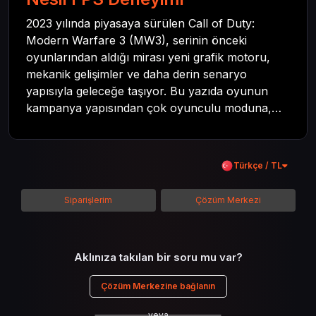
2023 yılında piyasaya sürülen Call of Duty:
Modern Warfare 3 (MW3), serinin önceki
oyunlarından aldığı mirası yeni grafik motoru,
mekanik gelişimler ve daha derin senaryo
yapısıyla geleceğe taşıyor. Bu yazıda oyunun
kampanya yapısından çok oyunculu moduna,
zombi deneyiminden oyun içi ödül sistemine
kadar her şeyi kapsamaya çalışacaktır. Tüm
içeriği boyunca Call of Duty evreninin
Türkçe / TL
detaylarına inilecek ve steam hediye kartı
kullanımının avantajlarından da bahsedilecektir.
Siparişlerim
Çözüm Merkezi
Aklınıza takılan bir soru mu var?
Çözüm Merkezine bağlanın
veya