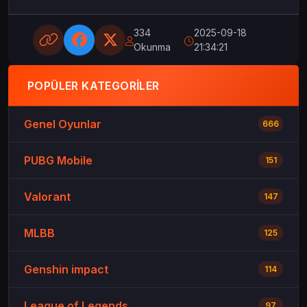
334
2025-09-18
Okunma
21:34:21
POPÜLER KATEGORILER
Genel Oyunlar
666
PUBG Mobile
151
Valorant
147
MLBB
125
Genshin impact
114
League of Legends
97