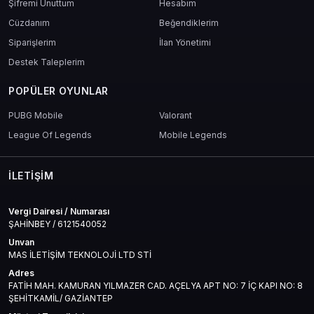
Şifremi Unuttum
Hesabım
Cüzdanım
Beğendiklerim
Siparişlerim
İlan Yönetimi
Destek Taleplerim
POPÜLER OYUNLAR
PUBG Mobile
Valorant
League Of Legends
Mobile Legends
İLETIŞIM
Vergi Dairesi / Numarası
ŞAHİNBEY / 6121540052
Unvan
MAS İLETİŞİM TEKNOLOJİ LTD STİ
Adres
FATİH MAH. KAMURAN YILMAZER CAD. AÇELYA APT NO: 7 İÇ KAPI NO: 8
ŞEHİTKAMİL/ GAZİANTEP