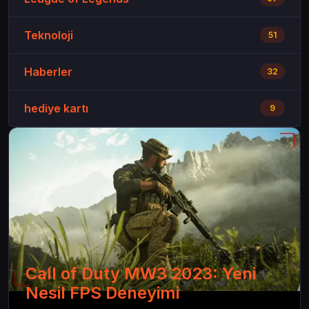
Teknoloji
51
Haberler
32
hediye kartı
9
Call of Duty MW3 2023: Yeni
Nesil FPS Deneyimi