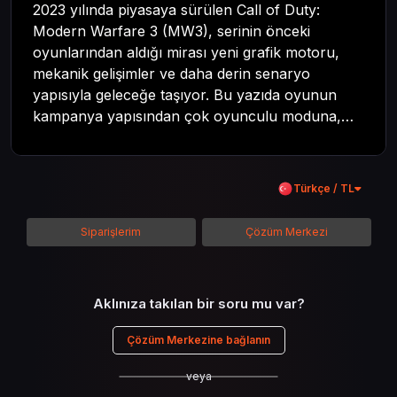
2023 yılında piyasaya sürülen Call of Duty:
Modern Warfare 3 (MW3), serinin önceki
oyunlarından aldığı mirası yeni grafik motoru,
mekanik gelişimler ve daha derin senaryo
yapısıyla geleceğe taşıyor. Bu yazıda oyunun
kampanya yapısından çok oyunculu moduna,
zombi deneyiminden oyun içi ödül sistemine
kadar her şeyi kapsamaya çalışacaktır. Tüm
içeriği boyunca Call of Duty evreninin
Türkçe / TL
detaylarına inilecek ve steam hediye kartı
kullanımının avantajlarından da bahsedilecektir.
Siparişlerim
Çözüm Merkezi
Aklınıza takılan bir soru mu var?
Çözüm Merkezine bağlanın
veya