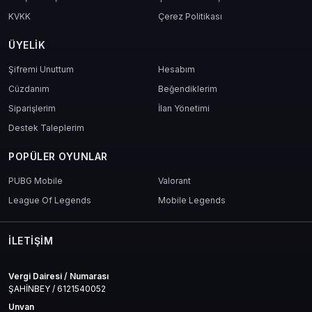
KVKK
Çerez Politikası
ÜYELIK
Şifremi Unuttum
Hesabım
Cüzdanım
Beğendiklerim
Siparişlerim
İlan Yönetimi
Destek Taleplerim
POPÜLER OYUNLAR
PUBG Mobile
Valorant
League Of Legends
Mobile Legends
İLETIŞIM
Vergi Dairesi / Numarası
ŞAHİNBEY / 6121540052
Unvan