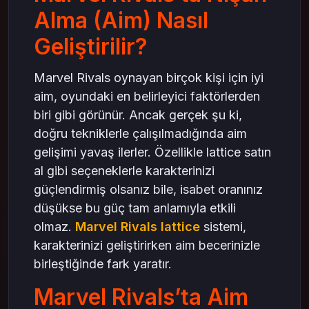
Doğru Sensitivity Seçimi
Alma (Aim) Nasıl
DPI ve Oyun Ayarları
Geliştirilir?
Aim Geliştirmek İçin Antrenman Yöntemleri
Günlük Kısa Antrenmanlar
Marvel Rivals oynayan birçok kişi için iyi
Hedef Takibi (Tracking) ve Flick
aim, oyundaki en belirleyici faktörlerden
Oyun İçinde Aim Nasıl Geliştirilir?
biri gibi görünür. Ancak gerçek şu ki,
Pozisyonun Önemi
doğru tekniklerle çalışılmadığında aim
Sabır ve Zamanlama
gelişimi yavaş ilerler. Özellikle lattice satın
al gibi seçeneklerle karakterinizi
Yeni Oyuncular İçin Aim Geliştirme İpuçları
güçlendirmiş olsanız bile, isabet oranınız
Basit Kurallar
düşükse bu güç tam anlamıyla etkili
Kendi Oyununu Analiz Et
olmaz.
Marvel Rivals lattice
sistemi,
Sonuç: İyi Aim = Daha Fazla Kontrol
karakterinizi geliştirirken aim becerinizle
birleştiğinde fark yaratır.
Marvel Rivals’ta Aim