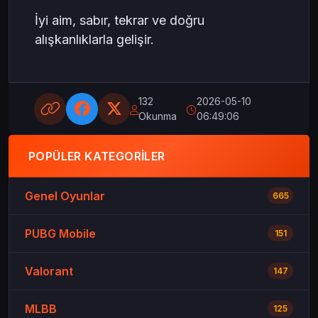
İyi aim, sabır, tekrar ve doğru
alışkanlıklarla gelişir.
132
2026-05-10
Okunma
06:49:06
POPÜLER KATEGORILER
Genel Oyunlar
665
PUBG Mobile
151
Valorant
147
MLBB
125