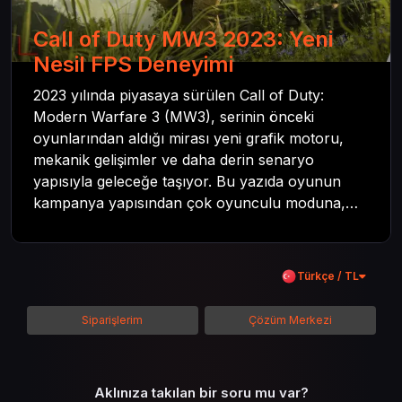
Call of Duty MW3 2023: Yeni
Nesil FPS Deneyimi
2023 yılında piyasaya sürülen Call of Duty:
Modern Warfare 3 (MW3), serinin önceki
oyunlarından aldığı mirası yeni grafik motoru,
mekanik gelişimler ve daha derin senaryo
yapısıyla geleceğe taşıyor. Bu yazıda oyunun
kampanya yapısından çok oyunculu moduna,
zombi deneyiminden oyun içi ödül sistemine
kadar her şeyi kapsamaya çalışacaktır. Tüm
içeriği boyunca Call of Duty evreninin
Türkçe / TL
detaylarına inilecek ve steam hediye kartı
kullanımının avantajlarından da bahsedilecektir.
Siparişlerim
Çözüm Merkezi
Aklınıza takılan bir soru mu var?