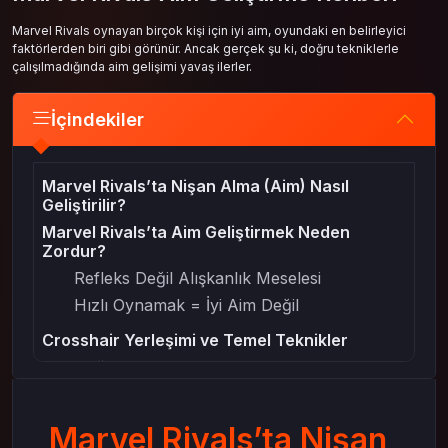
Marvel Rivals oynayan birçok kişi için iyi aim, oyundaki en belirleyici
faktörlerden biri gibi görünür. Ancak gerçek şu ki, doğru tekniklerle
çalışılmadığında aim gelişimi yavaş ilerler.
İçindekiler
Marvel Rivals’ta Nişan Alma (Aim) Nasıl
Geliştirilir?
Marvel Rivals’ta Aim Geliştirmek Neden
Zordur?
Refleks Değil Alışkanlık Meselesi
Hızlı Oynamak = İyi Aim Değil
Crosshair Yerleşimi ve Temel Teknikler
Doğru Crosshair Pozisyonu
Küçük Hareketler, Büyük Fark
Hassasiyet Ayarları ve Kontrol
Marvel Rivals’ta Nişan