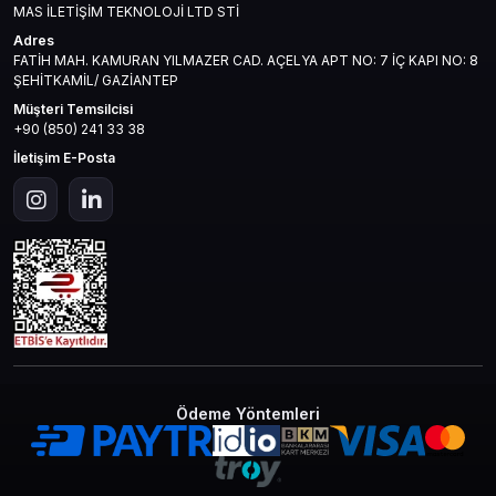
MAS İLETİŞİM TEKNOLOJİ LTD STİ
Adres
FATİH MAH. KAMURAN YILMAZER CAD. AÇELYA APT NO: 7 İÇ KAPI NO: 8
ŞEHİTKAMİL/ GAZİANTEP
Müşteri Temsilcisi
+90 (850) 241 33 38
İletişim E-Posta
Ödeme Yöntemleri