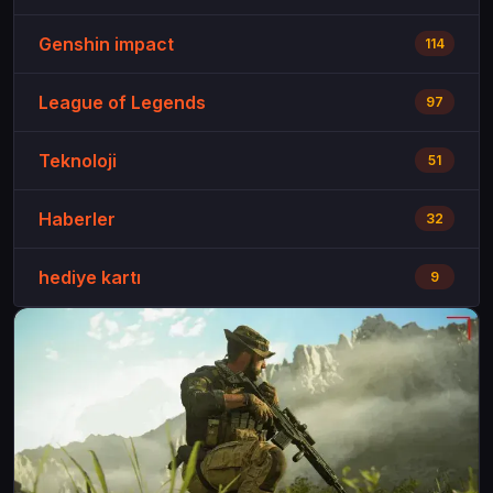
Genshin impact
114
League of Legends
97
Teknoloji
51
Haberler
32
hediye kartı
9