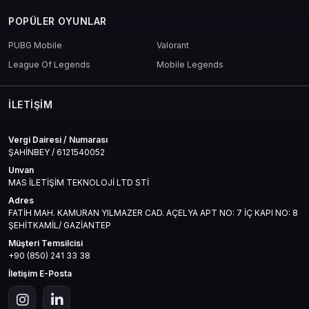
POPÜLER OYUNLAR
PUBG Mobile
Valorant
League Of Legends
Mobile Legends
İLETIŞIM
Vergi Dairesi / Numarası
ŞAHİNBEY / 6121540052
Unvan
MAS İLETİŞİM TEKNOLOJİ LTD STİ
Adres
FATİH MAH. KAMURAN YILMAZER CAD. AÇELYA APT NO: 7 İÇ KAPI NO: 8
ŞEHİTKAMİL/ GAZİANTEP
Müşteri Temsilcisi
+90 (850) 241 33 38
İletişim E-Posta