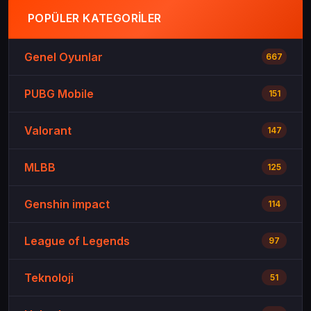
POPÜLER KATEGORILER
Genel Oyunlar
667
PUBG Mobile
151
Valorant
147
MLBB
125
Genshin impact
114
League of Legends
97
Teknoloji
51