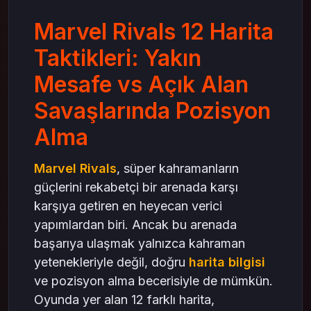
Avantajlar
Marvel Rivals 12 Harita
Strateji Önerileri
Taktikleri: Yakın
Açık Alan Savaşlarında Pozisyon Alma
Mesafe vs Açık Alan
Uzun Menzilli Baskı
Avantajlar
Savaşlarında Pozisyon
Strateji Önerileri
Alma
Harita Taktiklerinde Denge Kurmak
Takım Kompozisyonunu Haritaya Göre
Marvel Rivals
, süper kahramanların
Ayarlamak
güçlerini rekabetçi bir arenada karşı
Esneklik Şart
karşıya getiren en heyecan verici
lattice satın al ile Stabil Performans
yapımlardan biri. Ancak bu arenada
Marvel Rivals Topluluk Deneyimleri
başarıya ulaşmak yalnızca kahraman
Sonuç: Harita Bilgisi Zaferi Belirler
yetenekleriyle değil, doğru
harita bilgisi
mas4games ile Rekabet Avantajınızı Artırın
ve pozisyon alma becerisiyle de mümkün.
Oyunda yer alan 12 farklı harita,