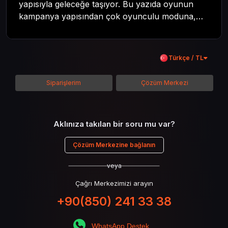
yapısıyla geleceğe taşıyor. Bu yazıda oyunun
kampanya yapısından çok oyunculu moduna,
zombi deneyiminden oyun içi ödül sistemine
kadar her şeyi kapsamaya çalışacaktır. Tüm
içeriği boyunca Call of Duty evreninin
Türkçe / TL
detaylarına inilecek ve steam hediye kartı
kullanımının avantajlarından da bahsedilecektir.
Siparişlerim
Çözüm Merkezi
Aklınıza takılan bir soru mu var?
Çözüm Merkezine bağlanın
veya
Çağrı Merkezimizi arayın
+90(850) 241 33 38
WhatsApp Destek