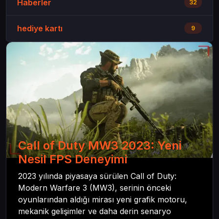
Haberler
32
hediye kartı
9
Call of Duty MW3 2023: Yeni
Nesil FPS Deneyimi
2023 yılında piyasaya sürülen Call of Duty:
Modern Warfare 3 (MW3), serinin önceki
oyunlarından aldığı mirası yeni grafik motoru,
mekanik gelişimler ve daha derin senaryo