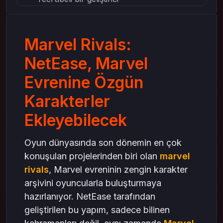
Marvel rivals’ın farklılığı
Marvel Rivals Karakter Havuzu
Marvel Rivals:
Klasik kahramanlar
Özgün karakterler
NetEase, Marvel
Lattice satın al ve kozmetikler
Evrenine Özgün
Marvel Rivals Oynanış Dinamikleri
Karakterler
Takım tabanlı rekabet
Çeşitli haritalar
Ekleyebilecek
Lattice satın al ile stratejik avantaj
Oyun dünyasında son dönemin en çok
Marvel Rivals Topluluğu ve Beklentiler
konuşulan projelerinden biri olan
marvel
Oyuncular ne bekliyor?
rivals
, Marvel evreninin zengin karakter
E-spor ihtimali
arşivini oyuncularla buluşturmaya
Lattice Satın Al: Marvel Rivals Deneyimini
hazırlanıyor. NetEase tarafından
Zenginleştiren Sistem
geliştirilen bu yapım, sadece bilinen
Oyun içi ekonomi