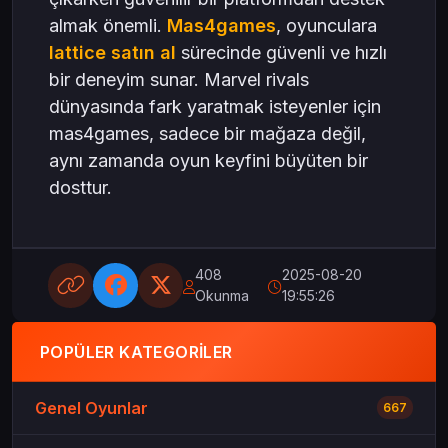
almak önemli.
Mas4games
, oyunculara
lattice satın al
sürecinde güvenli ve hızlı
bir deneyim sunar. Marvel rivals
dünyasında fark yaratmak isteyenler için
mas4games, sadece bir mağaza değil,
aynı zamanda oyun keyfini büyüten bir
dosttur.
408
2025-08-20
Okunma
19:55:26
POPÜLER KATEGORILER
Genel Oyunlar
667