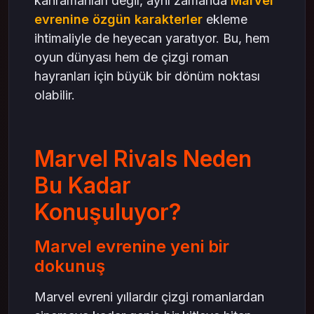
kahramanları değil, aynı zamanda
Marvel
Kozmetikler ve prestij
evrenine özgün karakterler
ekleme
Marvel Rivals ve Geleceğe Bakış
ihtimaliyle de heyecan yaratıyor. Bu, hem
Uzun vadeli plan
oyun dünyası hem de çizgi roman
Crystal örneği ve lattice satın al bağlantısı
hayranları için büyük bir dönüm noktası
Sonuç: Marvel Rivals ile Marvel Evreninde Yeni
olabilir.
Bir Sayfa
Mas4games ile Marvel Rivals Deneyimini
Güçlendirin
Marvel Rivals Neden
Bu Kadar
Konuşuluyor?
Marvel evrenine yeni bir
dokunuş
Marvel evreni yıllardır çizgi romanlardan