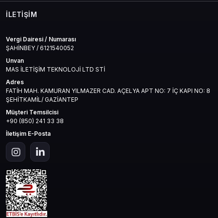
İLETIŞIM
Vergi Dairesi / Numarası
ŞAHİNBEY / 6121540052
Unvan
MAS İLETİŞİM TEKNOLOJİ LTD STİ
Adres
FATİH MAH. KAMURAN YILMAZER CAD. AÇELYA APT NO: 7 İÇ KAPI NO: 8
ŞEHİTKAMİL/ GAZİANTEP
Müşteri Temsilcisi
+90 (850) 241 33 38
İletişim E-Posta