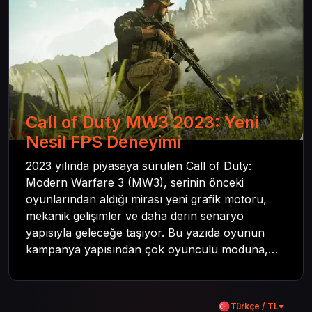
Call of Duty MW3 2023: Yeni
Nesil FPS Deneyimi
2023 yılında piyasaya sürülen Call of Duty:
Modern Warfare 3 (MW3), serinin önceki
oyunlarından aldığı mirası yeni grafik motoru,
mekanik gelişimler ve daha derin senaryo
yapısıyla geleceğe taşıyor. Bu yazıda oyunun
kampanya yapısından çok oyunculu moduna,
zombi deneyiminden oyun içi ödül sistemine
kadar her şeyi kapsamaya çalışacaktır. Tüm
içeriği boyunca Call of Duty evreninin
Türkçe / TL