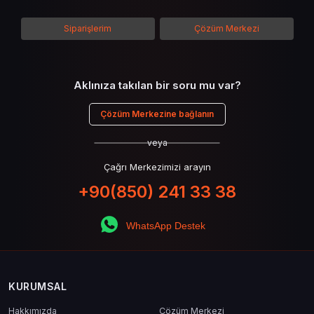
detaylarına inilecek ve steam hediye kartı
kullanımının avantajlarından da bahsedilecektir.
Siparişlerim
Çözüm Merkezi
Aklınıza takılan bir soru mu var?
Çözüm Merkezine bağlanın
veya
Çağrı Merkezimizi arayın
+90(850) 241 33 38
WhatsApp Destek
KURUMSAL
Hakkımızda
Çözüm Merkezi