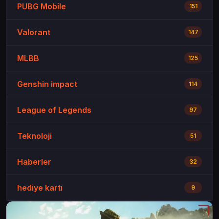
PUBG Mobile
151
Valorant
147
MLBB
125
Genshin impact
114
League of Legends
97
Teknoloji
51
Haberler
32
hediye kartı
9