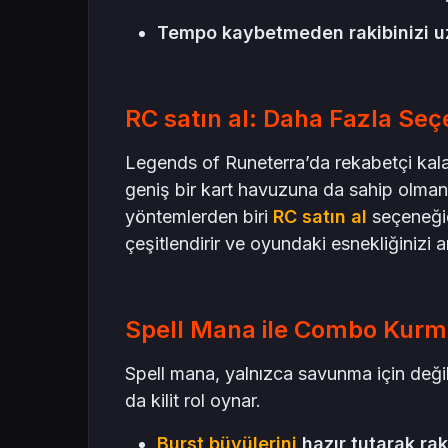
Tempo kaybetmeden rakibinizi uzun
RC satın al: Daha Fazla Se
Legends of Runeterra’da rekabetçi kalab
geniş bir kart havuzuna da sahip olmanı
yöntemlerden biri
RC satın al
seçeneğid
çeşitlendirir ve oyundaki esnekliğinizi art
Spell Mana ile Combo Kur
Spell mana, yalnızca savunma için değ
da kilit rol oynar.
Burst büyülerini
hazır tutarak raki