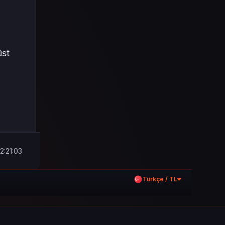
üst
2:21:03
Türkçe / TL