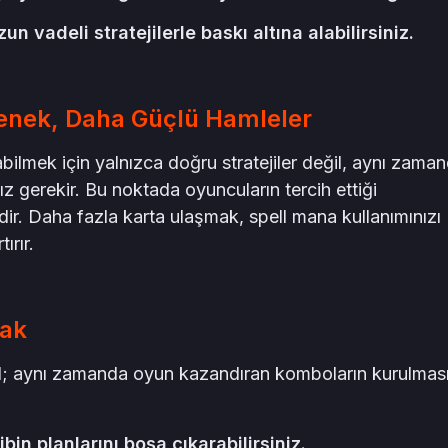
 vadeli stratejilerle baskı altına alabilirsiniz.
çenek, Daha Güçlü Hamleler
ilmek için yalnızca doğru stratejiler değil, aynı zama
z gerekir. Bu noktada oyuncuların tercih ettiği
ir. Daha fazla karta ulaşmak, spell mana kullanımınızı
ırır.
mak
il; aynı zamanda oyun kazandıran komboların kurulmas
bin planlarını boşa çıkarabilirsiniz.