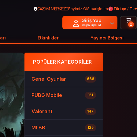
Bayimiz Ol
Siparişlerim
Türkçe / TL
Çözüm Merkezi
Giriş Yap
0
veya üye ol
arı
Etkinlikler
Yayıncı Bölgesi
POPÜLER KATEGORILER
Genel Oyunlar
666
PUBG Mobile
151
Valorant
147
MLBB
125