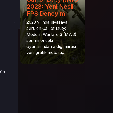
2023: Yeni Nesil
FPS Deneyimi
2023 yılında piyasaya
sürülen Call of Duty:
Modern Warfare 3 (MW3),
serinin önceki
oyunlarından aldığı mirası
yeni grafik motoru,
mekanik gelişimler ve daha
derin senaryo yapısıyla
geleceğe taşıyor. Bu
oğru
yazıda oyunun kampanya
yapısından çok oyunculu
moduna, zombi
deneyiminden oyun içi ödül
sistemine kadar her şeyi
kapsamaya çalışacaktır.