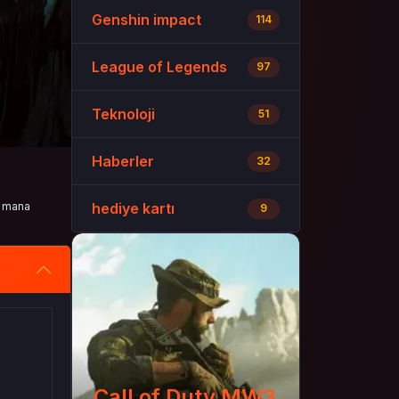
Genshin impact
114
League of Legends
97
Teknoloji
51
Haberler
32
l mana
hediye kartı
9
Call of Duty MW3