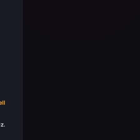
Tüm içeriği boyunca Call
of Duty evreninin
detaylarına inilecek ve
steam hediye kartı
kullanımının
avantajlarından da
bahsedilecektir.
ll
z.