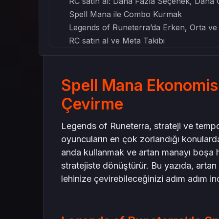
RC satın al: Daha Fazla Seçenek, Daha
Spell Mana ile Combo Kurmak
Legends of Runeterra’da Erken, Orta ve
RC satın al ve Meta Takibi
Sonuç: Spell Mana Ustalığı ile Zafer
Spell Mana Ekonomisi
Çevirme
Legends of Runeterra, strateji ve tempo
oyuncuların en çok zorlandığı konulard
anda kullanmak ve artan manayı boşa h
stratejiste dönüştürür. Bu yazıda, arta
lehinize çevirebileceğinizi adım adım i