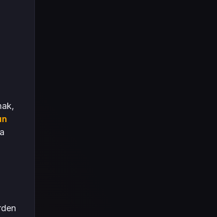
mak,
ın
da
rden