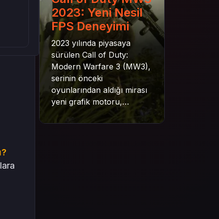
2023: Yeni Nesil
FPS Deneyimi
2023 yılında piyasaya
sürülen Call of Duty:
Modern Warfare 3 (MW3),
serinin önceki
oyunlarından aldığı mirası
yeni grafik motoru,
mekanik gelişimler ve daha
derin senaryo yapısıyla
geleceğe taşıyor. Bu
yazıda oyunun kampanya
ı?
yapısından çok oyunculu
lara
moduna, zombi
deneyiminden oyun içi ödül
sistemine kadar her şeyi
kapsamaya çalışacaktır.