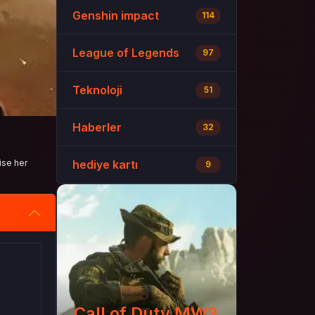
Genshin impact
114
League of Legends
97
Teknoloji
51
Haberler
32
ise her
hediye kartı
9
Call of Duty MW3