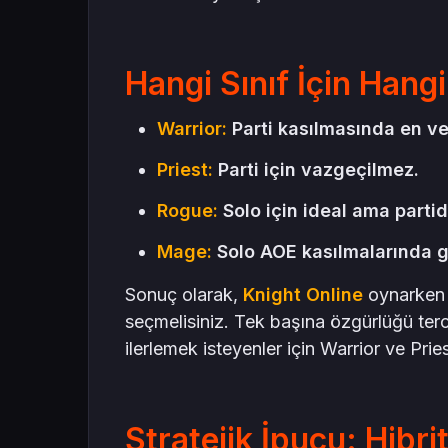
Hangi Sınıf İçin Hang
Warrior:
Parti kasılmasında en ver
Priest:
Parti için vazgeçilmez.
Rogue:
Solo için ideal ama partide
Mage:
Solo AOE kasılmalarında gü
Sonuç olarak,
Knight Online
oynarken k
seçmelisiniz. Tek başına özgürlüğü ter
ilerlemek isteyenler için Warrior ve Pri
Stratejik İpucu: Hibri