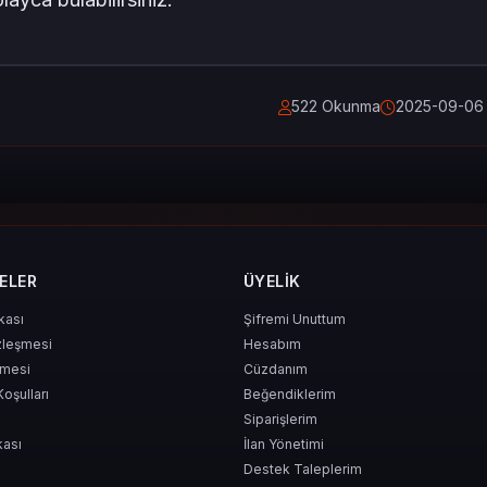
522 Okunma
2025-09-06 0
ELER
ÜYELIK
ikası
Şifremi Unuttum
zleşmesi
Hesabım
şmesi
Cüzdanım
Koşulları
Beğendiklerim
Siparişlerim
kası
İlan Yönetimi
Destek Taleplerim