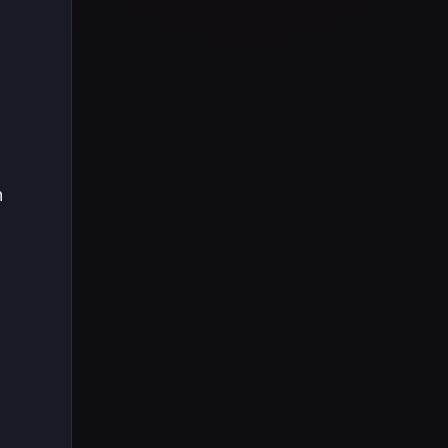
Tüm içeriği boyunca Call
of Duty evreninin
detaylarına inilecek ve
steam hediye kartı
kullanımının
avantajlarından da
bahsedilecektir.
n
.