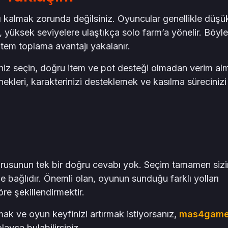
 kalmak zorunda değilsiniz. Oyuncular genellikle düşü
p, yüksek seviyelere ulaştıkça solo farm’a yönelir. Böyl
tem toplama avantajı yakalanır.
iz seçin, doğru item ve pot desteği olmadan verim al
ekleri, karakterinizi desteklemek ve kasılma sürecinizi
orusunun tek bir doğru cevabı yok. Seçim tamamen sizi
ze bağlıdır. Önemli olan, oyunun sunduğu farklı yolları
öre şekillendirmektir.
mak ve oyun keyfinizi artırmak istiyorsanız,
mas4gam
layca bulabilirsiniz.