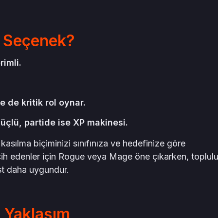
i Seçenek?
imli.
 de kritik rol oynar.
çlü, partide ise XP makinesi.
asılma biçiminizi sınıfınıza ve hedefinize göre
cih edenler için Rogue veya Mage öne çıkarken, toplulu
est daha uygundur.
t Yaklaşım