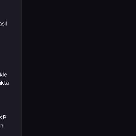
sıl
kle
akta
 XP
in