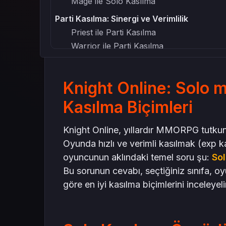
Mage ile Solo Kasılma
Parti Kasılma: Sinergi ve Verimlilik
Priest ile Parti Kasılma
Warrior ile Parti Kasılma
Hangi Sınıf İçin Hangi Seçenek?
Stratejik İpucu: Hibrit Yaklaşım
Knight Online: Solo m
Sonuç ve Öneri
Kasılma Biçimleri
Knight Online, yıllardır MMORPG tutkun
Oyunda hızlı ve verimli kasılmak (exp 
oyuncunun aklındaki temel soru şu:
Sol
Bu sorunun cevabı, seçtiğiniz sınıfa, oyu
göre en iyi kasılma biçimlerini inceleyel