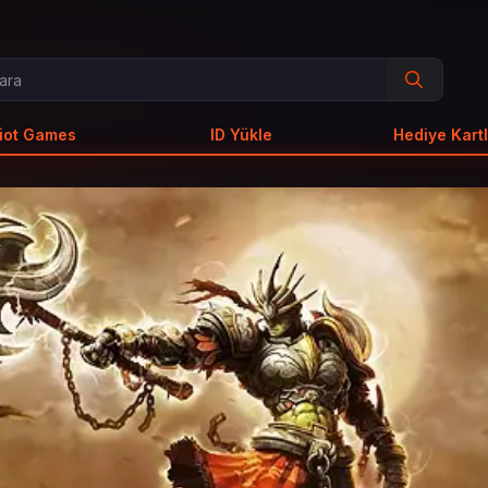
iot Games
ID Yükle
Hediye Kartl