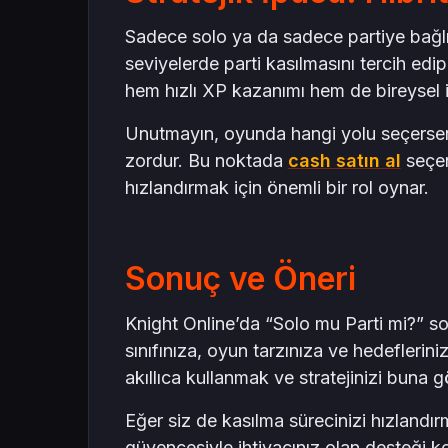
Sadece solo ya da sadece partiye bağlı
seviyelerde parti kasılmasını tercih edi
hem hızlı XP kazanımı hem de bireysel i
Unutmayın, oyunda hangi yolu seçersen
zordur. Bu noktada
cash satın al
seçen
hızlandırmak için önemli bir rol oynar.
Sonuç ve Öneri
Knight Online’da “Solo mu Parti mi?” s
sınıfınıza, oyun tarzınıza ve hedeflerini
akıllıca kullanmak ve stratejinizi buna g
Eğer siz de kasılma sürecinizi hızlandır
güvencesiyle ihtiyacınız olan desteği ko