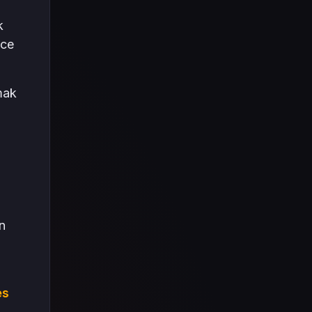
k
ece
mak
n
es