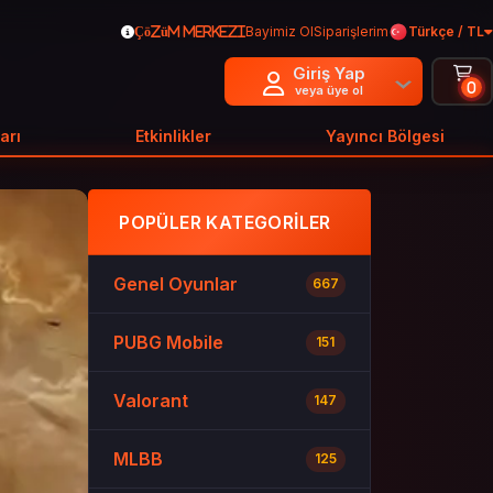
Bayimiz Ol
Siparişlerim
Türkçe / TL
Çözüm Merkezi
Giriş Yap
0
veya üye ol
arı
Etkinlikler
Yayıncı Bölgesi
POPÜLER KATEGORILER
Genel Oyunlar
667
PUBG Mobile
151
Valorant
147
MLBB
125