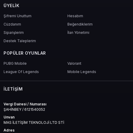
ÜYELIK
Şifremi Unuttum
Hesabım
Cüzdanım
Beğendiklerim
Siparişlerim
İlan Yönetimi
Destek Taleplerim
POPÜLER OYUNLAR
PUBG Mobile
Valorant
League Of Legends
Mobile Legends
İLETIŞIM
Vergi Dairesi / Numarası
ŞAHİNBEY / 6121540052
Unvan
MAS İLETİŞİM TEKNOLOJİ LTD STİ
Adres