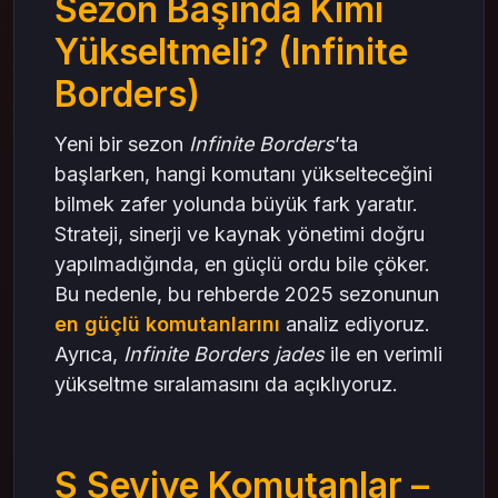
Sezon Başında Kimi
B Seviye Komutanlar – Stratejik Seçimler
Yükseltmeli? (Infinite
1. Ma Chao – Erken Sezon İçin Uygun
2. Huang Gai – Tank Rolünde Güvenilir
Borders)
Sezon Başında Komutan Yükseltme Stratejisi
Yeni bir sezon
Infinite Borders
’ta
1. Öncelik Sinerjiye Verilmeli
başlarken, hangi komutanı yükselteceğini
2. Infinite Borders jades Kullanımı
bilmek zafer yolunda büyük fark yaratır.
3. İttifak Gücüyle İlerleme
Strateji, sinerji ve kaynak yönetimi doğru
Sezon Ortası Değişiklikleri Takip Et
yapılmadığında, en güçlü ordu bile çöker.
Sonuç: Strateji + Yükseltme = Zafer
Bu nedenle, bu rehberde 2025 sezonunun
en güçlü komutanlarını
analiz ediyoruz.
Ayrıca,
Infinite Borders jades
ile en verimli
yükseltme sıralamasını da açıklıyoruz.
S Seviye Komutanlar –