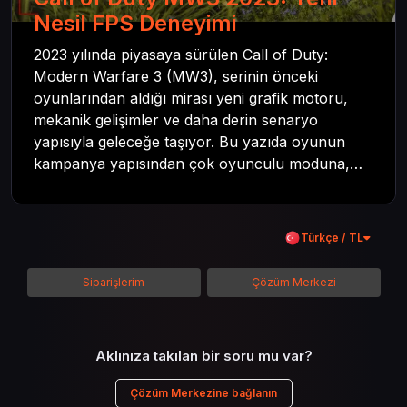
Nesil FPS Deneyimi
2023 yılında piyasaya sürülen Call of Duty:
Modern Warfare 3 (MW3), serinin önceki
oyunlarından aldığı mirası yeni grafik motoru,
mekanik gelişimler ve daha derin senaryo
yapısıyla geleceğe taşıyor. Bu yazıda oyunun
kampanya yapısından çok oyunculu moduna,
zombi deneyiminden oyun içi ödül sistemine
kadar her şeyi kapsamaya çalışacaktır. Tüm
içeriği boyunca Call of Duty evreninin
Türkçe / TL
detaylarına inilecek ve steam hediye kartı
kullanımının avantajlarından da bahsedilecektir.
Siparişlerim
Çözüm Merkezi
Aklınıza takılan bir soru mu var?
Çözüm Merkezine bağlanın