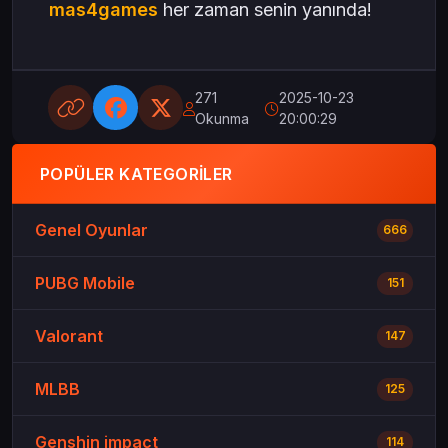
mas4games
her zaman senin yanında!
271
2025-10-23
Okunma
20:00:29
POPÜLER KATEGORILER
Genel Oyunlar
666
PUBG Mobile
151
Valorant
147
MLBB
125
Genshin impact
114