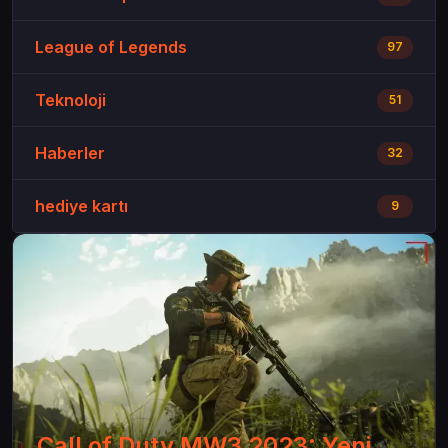
League of Legends
97
Teknoloji
51
Haberler
32
hediye kartı
9
Call of Duty MW3 2023: Yeni