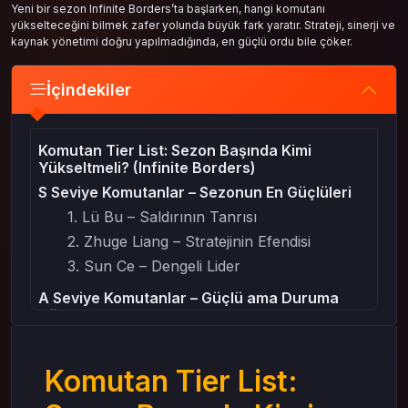
Yeni bir sezon Infinite Borders’ta başlarken, hangi komutanı
yükselteceğini bilmek zafer yolunda büyük fark yaratır. Strateji, sinerji ve
kaynak yönetimi doğru yapılmadığında, en güçlü ordu bile çöker.
İçindekiler
Komutan Tier List: Sezon Başında Kimi
Yükseltmeli? (Infinite Borders)
S Seviye Komutanlar – Sezonun En Güçlüleri
1. Lü Bu – Saldırının Tanrısı
2. Zhuge Liang – Stratejinin Efendisi
3. Sun Ce – Dengeli Lider
A Seviye Komutanlar – Güçlü ama Duruma
Göre
1. Diao Chan – Manipülasyon Ustası
2. Zhang Fei – Ön Hat Kahramanı
Komutan Tier List:
3. Gan Ning – Hız ve Sürpriz