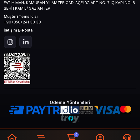
FATİH MAH. KAMURAN YILMAZER CAD. AÇELYA APT NO: 7 İÇ KAPI NO: 8
ŞEHİTKAMİL/ GAZİANTEP
Müşteri Temsilcisi
+90 (850) 241 33 38
İletişim E-Posta
Ödeme Yöntemleri
© 2026
Mas4games
. Tüm Hakları
Bir
MAS İLETİŞİM TEKNOLOJİ LTD STİ
0
Saklıdır.
İştirakidir.