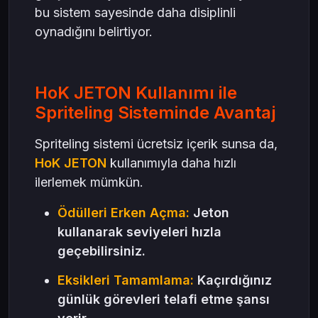
bu sistem sayesinde daha disiplinli
oynadığını belirtiyor.
HoK JETON Kullanımı ile
Spriteling Sisteminde Avantaj
Spriteling sistemi ücretsiz içerik sunsa da,
HoK JETON
kullanımıyla daha hızlı
ilerlemek mümkün.
Ödülleri Erken Açma:
Jeton
kullanarak seviyeleri hızla
geçebilirsiniz.
Eksikleri Tamamlama:
Kaçırdığınız
günlük görevleri telafi etme şansı