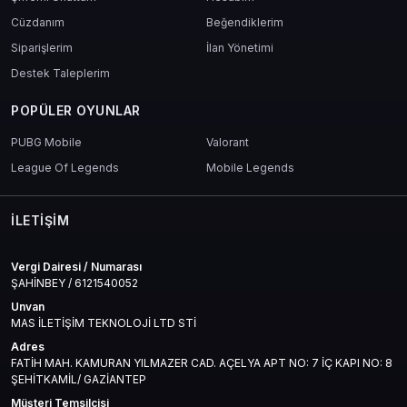
Cüzdanım
Beğendiklerim
Siparişlerim
İlan Yönetimi
Destek Taleplerim
POPÜLER OYUNLAR
PUBG Mobile
Valorant
League Of Legends
Mobile Legends
İLETIŞIM
Vergi Dairesi / Numarası
ŞAHİNBEY / 6121540052
Unvan
MAS İLETİŞİM TEKNOLOJİ LTD STİ
Adres
FATİH MAH. KAMURAN YILMAZER CAD. AÇELYA APT NO: 7 İÇ KAPI NO: 8
ŞEHİTKAMİL/ GAZİANTEP
Müşteri Temsilcisi