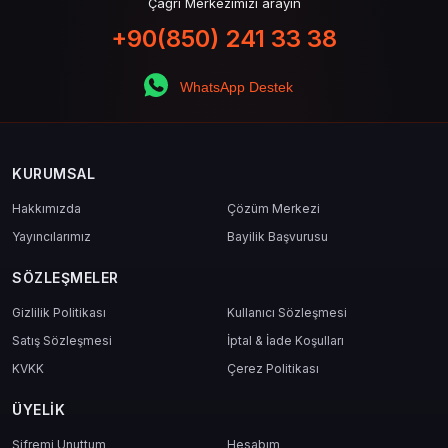
Çağrı Merkezimizi arayın
+90(850) 241 33 38
WhatsApp Destek
KURUMSAL
Hakkımızda
Çözüm Merkezi
Yayıncılarımız
Bayilik Başvurusu
SÖZLEŞMELER
Gizlilik Politikası
Kullanıcı Sözleşmesi
Satış Sözleşmesi
İptal & İade Koşulları
KVKK
Çerez Politikası
ÜYELIK
Şifremi Unuttum
Hesabım