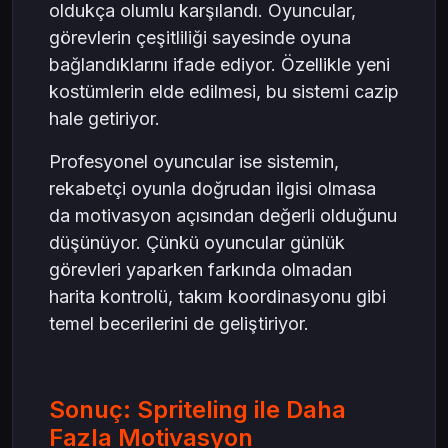
oldukça olumlu karşılandı. Oyuncular,
görevlerin çeşitliliği sayesinde oyuna
bağlandıklarını ifade ediyor. Özellikle yeni
kostümlerin elde edilmesi, bu sistemi cazip
hale getiriyor.
Profesyonel oyuncular ise sistemin,
rekabetçi oyunla doğrudan ilgisi olmasa
da motivasyon açısından değerli olduğunu
düşünüyor. Çünkü oyuncular günlük
görevleri yaparken farkında olmadan
harita kontrolü, takım koordinasyonu gibi
temel becerilerini de geliştiriyor.
Sonuç: Spriteling ile Daha
Fazla Motivasyon