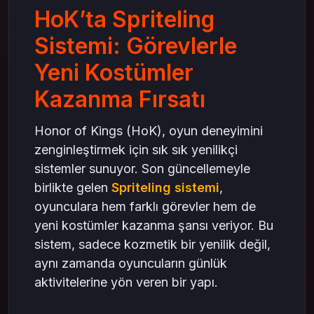
HoK’ta Spriteling
Sistemi: Görevlerle
Yeni Kostümler
Kazanma Fırsatı
Honor of Kings (HoK), oyun deneyimini
zenginleştirmek için sık sık yenilikçi
sistemler sunuyor. Son güncellemeyle
birlikte gelen
Spriteling sistemi
,
oyunculara hem farklı görevler hem de
yeni kostümler kazanma şansı veriyor. Bu
sistem, sadece kozmetik bir yenilik değil,
aynı zamanda oyuncuların günlük
aktivitelerine yön veren bir yapı.