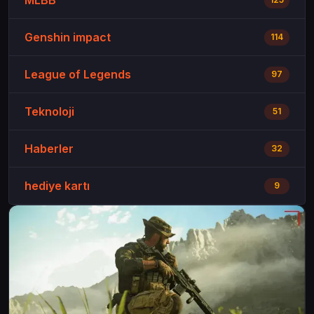
MLBB
Genshin impact
114
League of Legends
97
Teknoloji
51
Haberler
32
hediye kartı
9