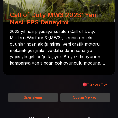
Call of Duty MW3 2023: Yeni
Nesil FPS Deneyimi
2023 yılında piyasaya sürülen Call of Duty:
Modern Warfare 3 (MW3), serinin önceki
oyunlarından aldığı mirası yeni grafik motoru,
mekanik gelişimler ve daha derin senaryo
yapısıyla geleceğe taşıyor. Bu yazıda oyunun
kampanya yapısından çok oyunculu moduna,
zombi deneyiminden oyun içi ödül sistemine
kadar her şeyi kapsamaya çalışacaktır. Tüm
içeriği boyunca Call of Duty evreninin
Türkçe / TL
detaylarına inilecek ve steam hediye kartı
kullanımının avantajlarından da bahsedilecektir.
Siparişlerim
Çözüm Merkezi