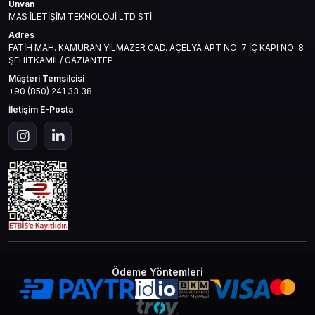
Unvan
MAS İLETİŞİM TEKNOLOJİ LTD STİ
Adres
FATİH MAH. KAMURAN YILMAZER CAD. AÇELYA APT NO: 7 İÇ KAPI NO: 8
ŞEHİTKAMİL/ GAZİANTEP
Müşteri Temsilcisi
+90 (850) 241 33 38
İletişim E-Posta
Ödeme Yöntemleri