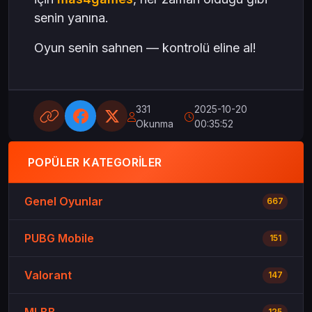
senin yanına.
Oyun senin sahnen — kontrolü eline al!
331
2025-10-20
Okunma
00:35:52
POPÜLER KATEGORILER
Genel Oyunlar
667
PUBG Mobile
151
Valorant
147
125