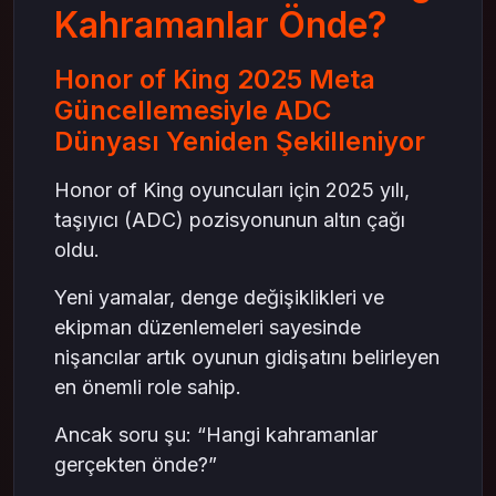
Hok Jeton Ekonomisi: ADC Oyuncuları İçin
Kahramanlar Önde?
Stratejik Güç
Hok Jeton Kullanımında Altın Kurallar
Honor of King 2025 Meta
Jeton Satın Al: Gelişimde Hızlı Yol
Güncellemesiyle ADC
Sonuç: 2025’te ADC’ler Sahnenin Gerçek
Dünyası Yeniden Şekilleniyor
Yıldızları
Honor of King oyuncuları için 2025 yılı,
taşıyıcı (ADC) pozisyonunun altın çağı
oldu.
Yeni yamalar, denge değişiklikleri ve
ekipman düzenlemeleri sayesinde
nişancılar artık oyunun gidişatını belirleyen
en önemli role sahip.
Ancak soru şu: “Hangi kahramanlar
gerçekten önde?”