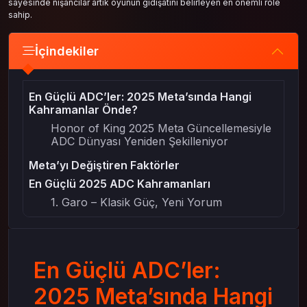
sayesinde nişancılar artık oyunun gidişatını belirleyen en önemli role
sahip.
İçindekiler
En Güçlü ADC’ler: 2025 Meta’sında Hangi
Kahramanlar Önde?
Honor of King 2025 Meta Güncellemesiyle
ADC Dünyası Yeniden Şekilleniyor
Meta’yı Değiştiren Faktörler
En Güçlü 2025 ADC Kahramanları
1. Garo – Klasik Güç, Yeni Yorum
2. Arli – Hareket Kabiliyetiyle Kaosu Sever
3. Marco Polo – Denge Ustası
4. Luban No.7 – Ritim Seven Oyuncuların
En Güçlü ADC’ler:
Favorisi
5. Sun Shangxiang – Ustaların Tercihi
2025 Meta’sında Hangi