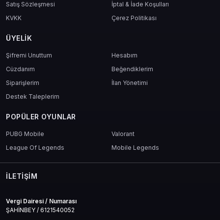
Satış Sözleşmesi
İptal & İade Koşulları
KVKK
Çerez Politikası
ÜYELIK
Şifremi Unuttum
Hesabım
Cüzdanım
Beğendiklerim
Siparişlerim
İlan Yönetimi
Destek Taleplerim
POPÜLER OYUNLAR
PUBG Mobile
Valorant
League Of Legends
Mobile Legends
İLETIŞIM
Vergi Dairesi / Numarası
ŞAHİNBEY / 6121540052