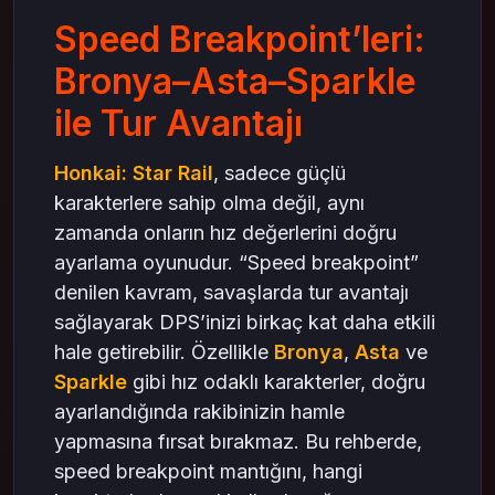
Sparkle ile Hız ve Enerji Sinerjisi
Speed Breakpoint’leri:
Sparkle Sinerjileri
Bronya–Asta–Sparkle
Oneiric Shard satın al: Hızlı Gelişim için
Stratejik Kullanım
ile Tur Avantajı
Kullanım Alanları
Honkai: Star Rail
, sadece güçlü
PlayStation Deneyimi ile Speed Breakpoint
Takibi
karakterlere sahip olma değil, aynı
PlayStation Avantajları
zamanda onların hız değerlerini doğru
ayarlama oyunudur. “Speed breakpoint”
Takım Kompozisyonu: Bronya + Asta + Sparkle
denilen kavram, savaşlarda tur avantajı
Sonuç: Hızın Gücü
sağlayarak DPS’inizi birkaç kat daha etkili
hale getirebilir. Özellikle
Bronya
,
Asta
ve
Sparkle
gibi hız odaklı karakterler, doğru
ayarlandığında rakibinizin hamle
yapmasına fırsat bırakmaz. Bu rehberde,
speed breakpoint mantığını, hangi