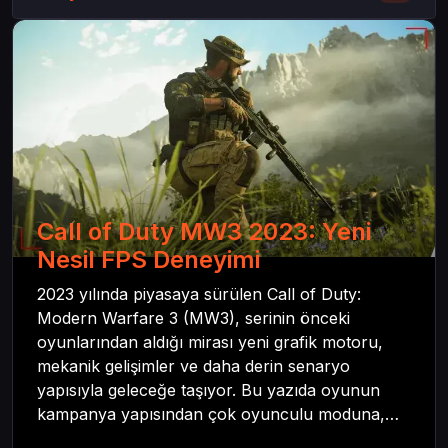
Call of Duty MW3 2023: Yeni
Nesil FPS Deneyimi
2023 yılında piyasaya sürülen Call of Duty:
Modern Warfare 3 (MW3), serinin önceki
oyunlarından aldığı mirası yeni grafik motoru,
mekanik gelişimler ve daha derin senaryo
yapısıyla geleceğe taşıyor. Bu yazıda oyunun
kampanya yapısından çok oyunculu moduna,
zombi deneyiminden oyun içi ödül sistemine