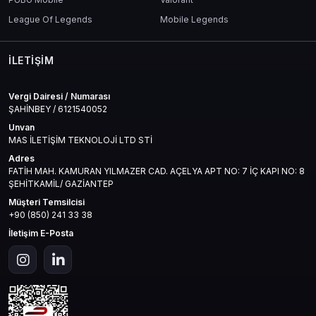
League Of Legends
Mobile Legends
İLETIŞIM
Vergi Dairesi / Numarası
ŞAHİNBEY / 6121540052
Unvan
MAS İLETİŞİM TEKNOLOJİ LTD STİ
Adres
FATİH MAH. KAMURAN YILMAZER CAD. AÇELYA APT NO: 7 İÇ KAPI NO: 8
ŞEHİTKAMİL/ GAZİANTEP
Müşteri Temsilcisi
+90 (850) 241 33 38
İletişim E-Posta