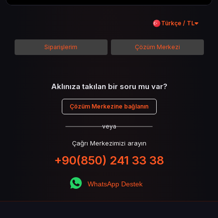
kadar her şeyi kapsamaya çalışacaktır. Tüm
içeriği boyunca Call of Duty evreninin
Türkçe / TL
detaylarına inilecek ve steam hediye kartı
kullanımının avantajlarından da bahsedilecektir.
Siparişlerim
Çözüm Merkezi
Aklınıza takılan bir soru mu var?
Çözüm Merkezine bağlanın
veya
Çağrı Merkezimizi arayın
+90(850) 241 33 38
WhatsApp Destek