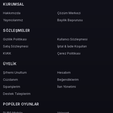
KURUMSAL
Hakkımızda
Çözüm Merkezi
Yayıncılarımız
Bayilik Başvurusu
SÖZLEŞMELER
Gizlilik Politikası
Kullanıcı Sözleşmesi
Satış Sözleşmesi
İptal & İade Koşulları
KVKK
Çerez Politikası
ÜYELIK
Şifremi Unuttum
Hesabım
Cüzdanım
Beğendiklerim
Siparişlerim
İlan Yönetimi
Destek Taleplerim
POPÜLER OYUNLAR
PUBG Mobile
Valorant