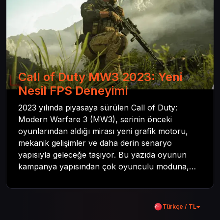
Call of Duty MW3 2023: Yeni
Nesil FPS Deneyimi
2023 yılında piyasaya sürülen Call of Duty:
Modern Warfare 3 (MW3), serinin önceki
oyunlarından aldığı mirası yeni grafik motoru,
mekanik gelişimler ve daha derin senaryo
yapısıyla geleceğe taşıyor. Bu yazıda oyunun
kampanya yapısından çok oyunculu moduna,
zombi deneyiminden oyun içi ödül sistemine
kadar her şeyi kapsamaya çalışacaktır. Tüm
içeriği boyunca Call of Duty evreninin
Türkçe / TL
detaylarına inilecek ve steam hediye kartı