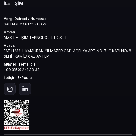
İLETIŞIM
Vergi Dairesi / Numarası
ŞAHİNBEY / 6121540052
Unvan
MAS İLETİŞİM TEKNOLOJİ LTD STİ
Adres
FATİH MAH. KAMURAN YILMAZER CAD. AÇELYA APT NO: 7 İÇ KAPI NO: 8
ŞEHİTKAMİL/ GAZİANTEP
Müşteri Temsilcisi
+90 (850) 241 33 38
İletişim E-Posta