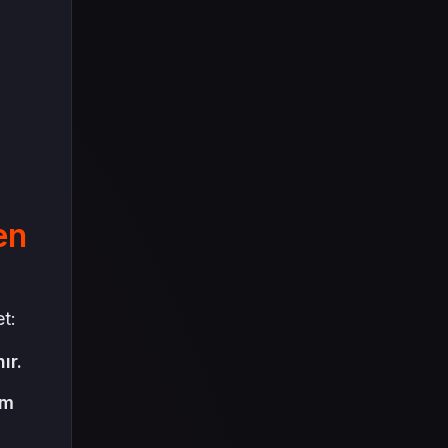
en
t:
ır.
rm