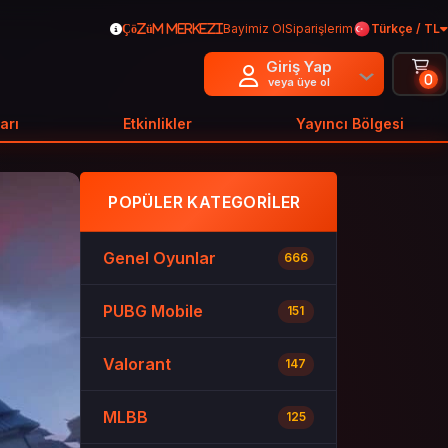
Bayimiz Ol
Siparişlerim
Türkçe / TL
Çözüm Merkezi
Giriş Yap
0
veya üye ol
arı
Etkinlikler
Yayıncı Bölgesi
POPÜLER KATEGORILER
Genel Oyunlar
666
PUBG Mobile
151
Valorant
147
MLBB
125