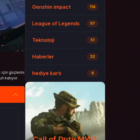
Genshin impact
114
League of Legends
97
Teknoloji
51
Haberler
32
için güçlerini
hediye kartı
9
uh katıyor.
Call of Duty MW3