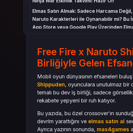
Ninja War Etkinlik Takvimi: Hazır Ol!
Elmas Satın Almak: Sadece Harcama Değil, 
Naruto Karakterleri ile Oynanabilir mi? Bu İ
App Store veya Google Play Üzerinden Elma
mas4games ile Ninja Olmak Daha Kolay
Sonuç: Ninja Olmak İstiyorsan, Hazırlığını 
Free Fire x Naruto Sh
Birliğiyle Gelen Efsa
Mobil oyun dünyasının efsaneleri buluş
Shippuden
, oyunculara unutulmaz bir d
temalı bu dev iş birliği, sadece görselli
rekabete yepyeni bir ruh katıyor.
Bu yazıda, bu özel crossover’ın sunduğu 
devrim yarattığını ve
elmas satın al
seç
Ayrıca yazının sonunda,
mas4games
a