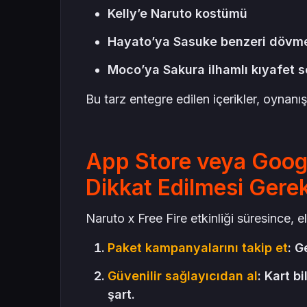
Kelly’e Naruto kostümü
Hayato’ya Sasuke benzeri dövme
Moco’ya Sakura ilhamlı kıyafet s
Bu tarz entegre edilen içerikler, oynan
App Store veya Googl
Dikkat Edilmesi Gere
Naruto x Free Fire etkinliği süresince, e
Paket kampanyalarını takip et
: G
Güvenilir sağlayıcıdan al
: Kart b
şart.