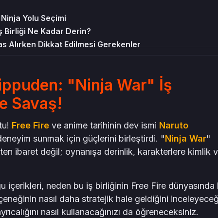
Ninja Yolu Seçimi
ş Birliği Ne Kadar Derin?
s Alırken Dikkat Edilmesi Gerekenler
Doğru Yap
ippuden: "Ninja War" İş
ne Savaş!
tu!
Free Fire
ve anime tarihinin dev ismi
Naruto
eneyim sunmak için güçlerini birleştirdi. "
Ninja War
"
kten ibaret değil; oynanışa derinlik, karakterlere kimlik 
içerikleri, neden bu iş birliğinin Free Fire dünyasında 
eneğinin nasıl daha stratejik hale geldiğini inceleyeceğ
yrıcalığını nasıl kullanacağınızı da öğreneceksiniz.