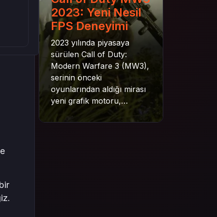
2023: Yeni Nesil
FPS Deneyimi
2023 yılında piyasaya
sürülen Call of Duty:
Modern Warfare 3 (MW3),
serinin önceki
oyunlarından aldığı mirası
yeni grafik motoru,
mekanik gelişimler ve daha
derin senaryo yapısıyla
geleceğe taşıyor. Bu
yazıda oyunun kampanya
ve
yapısından çok oyunculu
moduna, zombi
deneyiminden oyun içi ödül
bir
sistemine kadar her şeyi
iz.
kapsamaya çalışacaktır.