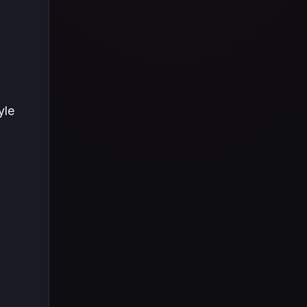
Tüm içeriği boyunca Call
of Duty evreninin
detaylarına inilecek ve
steam hediye kartı
kullanımının
avantajlarından da
bahsedilecektir.
yle