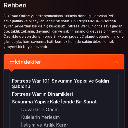
Rehberi
SilkRoad Online yıllardır oyuncuların tutkuyla döndüğü, devasa PvP
savaşlarının kalbi sayılabilecek bir oyun. Onu diğer MMORPG’lerden
ayıran şeylerden biri de hiç kuşkusuz Fortress War. Bir lonca savaşından
öte, taktik zekânın, dayanıklılığın ve sabrın sınandığı devasa bir meydan.
Özellikle de son dönemlerde SilkRoad jades JC planet değerlerinin öne
çıkmasıyla, hem savunma hattı kurmak hem de saldırı düzenlemek
yepyeni bir boyut kazandı.
İçindekiler
Fortress War 101: Savunma Yapısı ve Saldırı
Şablonu
Fortress War’ın Dinamikleri
Savunma Yapısı: Kale İçinde Bir Sanat
Duvarların Önemi
Kulelerin Yerleşimi
İletişim ve Anlık Karar