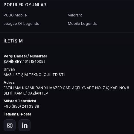
POPÜLER OYUNLAR
PUBG Mobile
Valorant
League Of Legends
Mobile Legends
İLETIŞIM
Vergi Dairesi / Numarası
ŞAHİNBEY / 6121540052
Unvan
MAS İLETİŞİM TEKNOLOJİ LTD STİ
Adres
FATİH MAH. KAMURAN YILMAZER CAD. AÇELYA APT NO: 7 İÇ KAPI NO: 8
ŞEHİTKAMİL/ GAZİANTEP
Müşteri Temsilcisi
+90 (850) 241 33 38
İletişim E-Posta