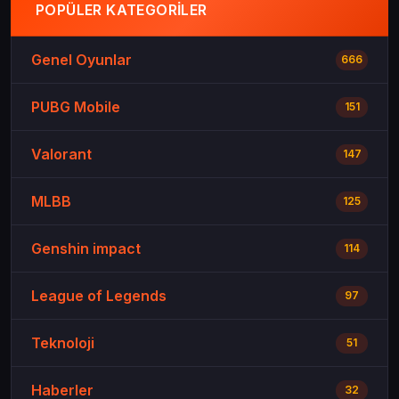
POPÜLER KATEGORILER
Genel Oyunlar
666
PUBG Mobile
151
Valorant
147
MLBB
125
Genshin impact
114
League of Legends
97
Teknoloji
51
Haberler
32