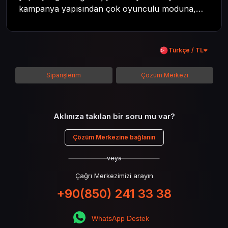
kampanya yapısından çok oyunculu moduna,
zombi deneyiminden oyun içi ödül sistemine
kadar her şeyi kapsamaya çalışacaktır. Tüm
içeriği boyunca Call of Duty evreninin
Türkçe / TL
detaylarına inilecek ve steam hediye kartı
kullanımının avantajlarından da bahsedilecektir.
Siparişlerim
Çözüm Merkezi
Aklınıza takılan bir soru mu var?
Çözüm Merkezine bağlanın
veya
Çağrı Merkezimizi arayın
+90(850) 241 33 38
WhatsApp Destek