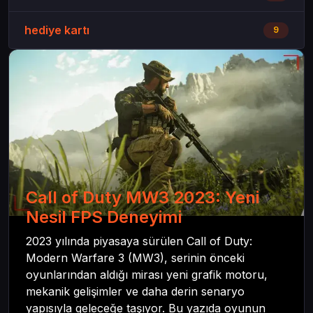
hediye kartı
9
Call of Duty MW3 2023: Yeni
Nesil FPS Deneyimi
2023 yılında piyasaya sürülen Call of Duty:
Modern Warfare 3 (MW3), serinin önceki
oyunlarından aldığı mirası yeni grafik motoru,
mekanik gelişimler ve daha derin senaryo
yapısıyla geleceğe taşıyor. Bu yazıda oyunun