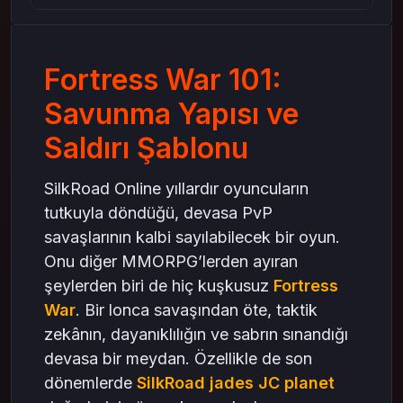
Saldırı Şablonları: Rakibin Açığını Yakalamak
Hazırlık
Ön Cephe ve Yan Hamleler
Fortress War 101:
Rakibin Zayıflıklarını Hedefleme
Savunma Yapısı ve
Takım Koordinasyonu: Asıl Fark Yaratan
Saldırı Şablonu
Neden Kaynak Yönetimi Önemli?
Sonuç: Strateji ve Ruh Birliği
SilkRoad Online yıllardır oyuncuların
tutkuyla döndüğü, devasa PvP
savaşlarının kalbi sayılabilecek bir oyun.
Onu diğer MMORPG’lerden ayıran
şeylerden biri de hiç kuşkusuz
Fortress
War
. Bir lonca savaşından öte, taktik
zekânın, dayanıklılığın ve sabrın sınandığı
devasa bir meydan. Özellikle de son
dönemlerde
SilkRoad jades JC planet