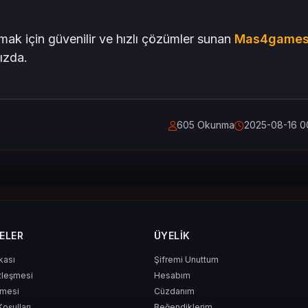
mak için güvenilir ve hızlı çözümler sunan
Mas4game
ızda.
605 Okunma
2025-08-16 0
ELER
ÜYELIK
ikası
Şifremi Unuttum
zleşmesi
Hesabım
şmesi
Cüzdanım
Koşulları
Beğendiklerim