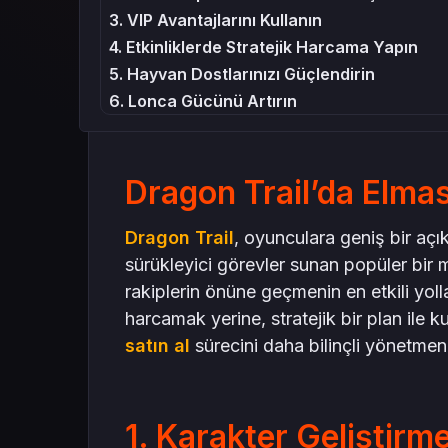
3. VIP Avantajlarını Kullanın
4. Etkinliklerde Stratejik Harcama Yapın
5. Hayvan Dostlarınızı Güçlendirin
6. Lonca Gücünü Artırın
7. Pazar ve Ticaret Fırsatlarını Değerlendir
Sonuç
Dragon Trail’da Elmas
Dragon Trail
, oyunculara geniş bir açı
sürükleyici görevler sunan popüler bir 
rakiplerin önüne geçmenin en etkili yoll
harcamak yerine, stratejik bir plan ile 
satın al
sürecini daha bilinçli yönetmeni
1. Karakter Geliştirm