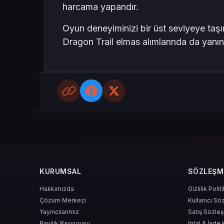
harcama yapandır.
Oyun deneyiminizi bir üst seviyeye taşı
Dragon Trail elmas alımlarında da yanın
KURUMSAL
SÖZLEŞM
Hakkımızda
Gizlilik Polit
Çözüm Merkezi
Kullanıcı Sö
Yayıncılarımız
Satış Sözle
Bayilik Başvurusu
İptal & İade 