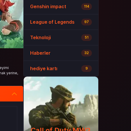
Genshin impact
114
League of Legends
97
Teknoloji
51
Haberler
32
neyimi
hediye kartı
9
mak yerine,
Call of Duty MW3