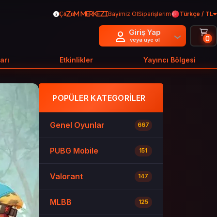
Bayimiz Ol
Siparişlerim
Türkçe / TL
Çözüm Merkezi
Giriş Yap
0
veya üye ol
arı
Etkinlikler
Yayıncı Bölgesi
POPÜLER KATEGORILER
Genel Oyunlar
667
PUBG Mobile
151
Valorant
147
MLBB
125