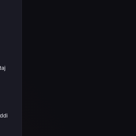
taj
iddi