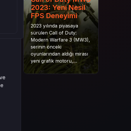
2023: Yeni Nesil
FPS Deneyimi
2023 yılında piyasaya
sürülen Call of Duty:
Modern Warfare 3 (MW3),
serinin önceki
oyunlarından aldığı mirası
yeni grafik motoru,
mekanik gelişimler ve daha
derin senaryo yapısıyla
 ve
geleceğe taşıyor. Bu
le
yazıda oyunun kampanya
yapısından çok oyunculu
moduna, zombi
deneyiminden oyun içi ödül
sistemine kadar her şeyi
kapsamaya çalışacaktır.