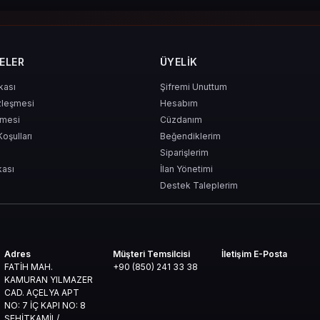
ELER
ÜYELIK
ikası
Şifremi Unuttum
zleşmesi
Hesabım
şmesi
Cüzdanım
Koşulları
Beğendiklerim
Siparişlerim
kası
İlan Yönetimi
Destek Taleplerim
Adres
Müşteri Temsilcisi
İletişim E-Posta
FATİH MAH.
+90 (850) 241 33 38
KAMURAN YILMAZER
CAD. AÇELYA APT
NO: 7 İÇ KAPI NO: 8
ŞEHİTKAMİL/