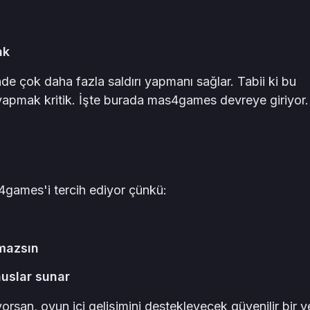
ak
çinde çok daha fazla saldırı yapmanı sağlar. Tabii ki bu
 yapmak kritik. İşte burada mas4games devreye giriyor.
4games'i tercih ediyor çünkü:
mazsın
uslar sunar
orsan, oyun içi gelişimini destekleyecek güvenilir bir y