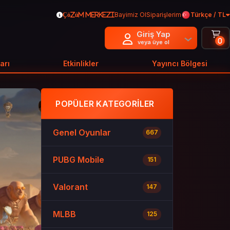
Bayimiz Ol
Siparişlerim
Türkçe / TL
Çözüm Merkezi
Giriş Yap
0
veya üye ol
arı
Etkinlikler
Yayıncı Bölgesi
POPÜLER KATEGORILER
Genel Oyunlar
667
PUBG Mobile
151
Valorant
147
MLBB
125