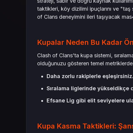
strateji, sabır ve doğru kaynak kullanımı
taktikleri, köy dizilimi ipuçlarını ve "ta
of Clans deneyimini ileri taşıyacak ma
Kupalar Neden Bu Kadar Ön
Clash of Clans’ta kupa sistemi, sıralama
olduğunuzu gösteren temel metriklerden 
Daha zorlu rakiplerle eşleşirsiniz
Sıralama liglerinde yükseldikçe d
Efsane Lig gibi elit seviyelere ula
Kupa Kasma Taktikleri: Şa