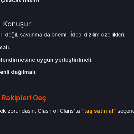
a çıkacak mısın?
a Konuşur
ı değil, savunma da önemli. İdeal dizilim özellikleri:
alı.
lendirmesine uygun yerleştirilmeli.
enli dağılmalı.
Rakipleri Geç
k zorundasın. Clash of Clans’ta "
taş satın al
" seçene