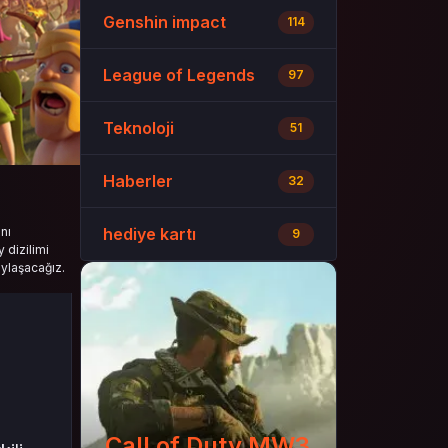
Genshin impact
114
League of Legends
97
Teknoloji
51
Haberler
32
nı
hediye kartı
9
 dizilimi
aylaşacağız.
Call of Duty MW3