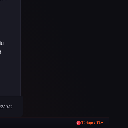
du
ş
2:19:12
Türkçe / TL