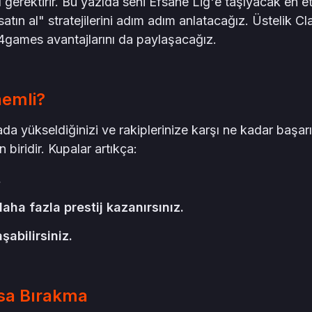
 gerektirir. Bu yazıda seni Efsane Lig'e taşıyacak en etk
ş satın al" stratejilerini adım adım anlatacağız. Üstelik Cl
s4games avantajlarını da paylaşacağız.
emli?
da yükseldiğinizi ve rakiplerinize karşı ne kadar başarıl
biridir. Kupalar artıkça:
.
aha fazla prestij kazanırsınız.
şabilirsiniz.
nsa Bırakma