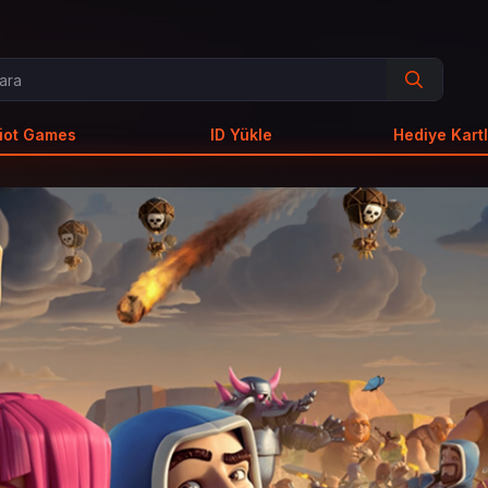
iot Games
ID Yükle
Hediye Kartl