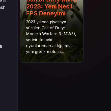
ili
2023: Yeni Nesil
ash
FPS Deneyimi
2023 yılında piyasaya
sürülen Call of Duty:
Modern Warfare 3 (MW3),
serinin önceki
oyunlarından aldığı mirası
ı
yeni grafik motoru,
mekanik gelişimler ve daha
derin senaryo yapısıyla
geleceğe taşıyor. Bu
yazıda oyunun kampanya
yapısından çok oyunculu
moduna, zombi
deneyiminden oyun içi ödül
sistemine kadar her şeyi
kapsamaya çalışacaktır.