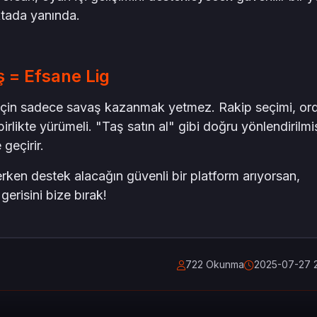
tada yanında.
ş = Efsane Lig
 için sadece savaş kazanmak yetmez. Rakip seçimi, or
likte yürümeli. "Taş satın al" gibi doğru yönlendirilmi
geçirir.
ken destek alacağın güvenli bir platform arıyorsan,
risini bize bırak!
722 Okunma
2025-07-27 2