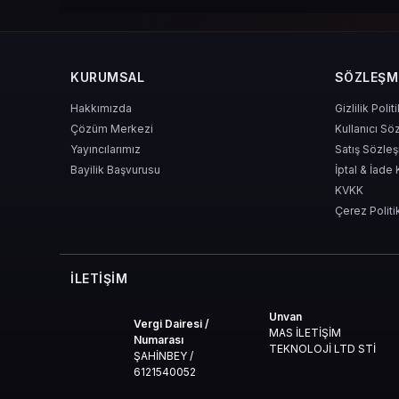
KURUMSAL
SÖZLEŞM
Hakkımızda
Gizlilik Polit
Çözüm Merkezi
Kullanıcı Sö
Yayıncılarımız
Satış Sözle
Bayilik Başvurusu
İptal & İade 
KVKK
Çerez Politi
İLETIŞIM
Unvan
Vergi Dairesi /
MAS İLETİŞİM
Numarası
TEKNOLOJİ LTD STİ
ŞAHİNBEY /
6121540052