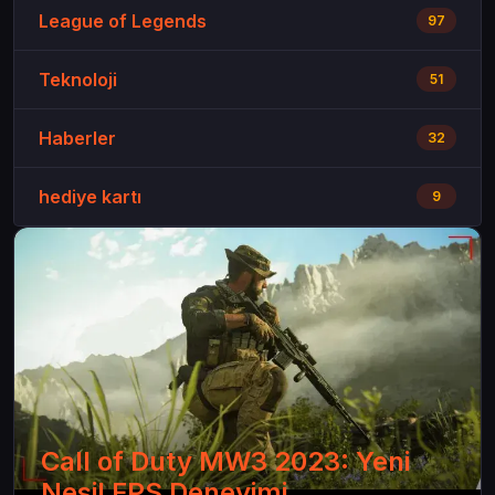
League of Legends
97
Teknoloji
51
Haberler
32
hediye kartı
9
Call of Duty MW3 2023: Yeni
Nesil FPS Deneyimi