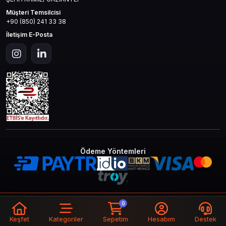
Müşteri Temsilcisi
+90 (850) 241 33 38
İletişim E-Posta
Ödeme Yöntemleri
© 2026
Mas4games
. Tüm Hakları
Bir
MAS İLETİŞİM TEKNOLOJİ LTD STİ
0
Saklıdır.
İştirakidir.
Keşfet
Kategoriler
Sepetim
Hesabım
Destek