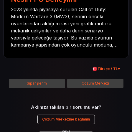
2023 yılında piyasaya sürülen Call of Duty:
Modern Warfare 3 (MW3), serinin önceki
oyunlarından aldığı mirası yeni grafik motoru,
mekanik gelişimler ve daha derin senaryo
yapısıyla geleceğe taşıyor. Bu yazıda oyunun
kampanya yapısından çok oyunculu moduna,
zombi deneyiminden oyun içi ödül sistemine
kadar her şeyi kapsamaya çalışacaktır. Tüm
içeriği boyunca Call of Duty evreninin
Türkçe / TL
detaylarına inilecek ve steam hediye kartı
kullanımının avantajlarından da bahsedilecektir.
Siparişlerim
Çözüm Merkezi
Aklınıza takılan bir soru mu var?
Çözüm Merkezine bağlanın
veya