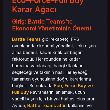
Eco–Force–Full Buy
Full Buy Nedir?
Karar Ağacı
Full Buy Karar Ağacı
Karar Ağacı: Eco–Force–Full Buy
Giriş: Battle Teams’te
Hangi Durumda Hangi Seçenek?
Ekonomi Yönetiminin Önemi
Takım İletişiminin Önemi
Battle Teams
gibi rekabetçi FPS
Altin Satın Al: Ekonomiye Ekstra Güç
oyunlarında ekonomi yönetimi, tıpkı nişan
Battle Teams Altin ile Stratejinizi Destekleyin
alma becerisi kadar kritik bir başarı
Sonuç: Ekonomi Yönetiminde Mas4games
Yanınızda
faktörüdür. Her roundda ne kadar
harcama yapılacağı, hangi silahların
seçileceği ve takımın nasıl ilerleyeceği
tamamen oyuncuların doğru kararlarına
bağlıdır. Bu noktada
Eco, Force Buy ve
Full Buy
kavramlarını anlamak, uzun
vadeli başarı için bir yol haritası oluşturur.
Ayrıca,
Battle Teams altin
kullanımı ve