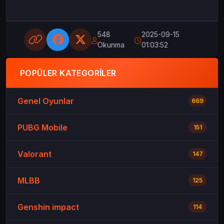
548
2025-09-15
Okunma
01:03:52
POPÜLER KATEGORILER
Genel Oyunlar
669
PUBG Mobile
151
Valorant
147
MLBB
125
Genshin impact
114