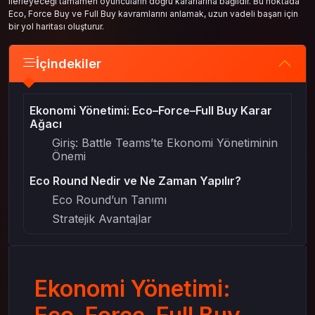
ilerleyeceği tamamen oyuncuların doğru kararlarına bağlıdır. Bu noktada
Eco, Force Buy ve Full Buy kavramlarını anlamak, uzun vadeli başarı için
bir yol haritası oluşturur.
İçindekiler
Ekonomi Yönetimi: Eco–Force–Full Buy Karar
Ağacı
Giriş: Battle Teams’te Ekonomi Yönetiminin
Önemi
Eco Round Nedir ve Ne Zaman Yapılır?
Eco Round’un Tanımı
Stratejik Avantajlar
Force Buy: Risk ve Ödül Dengesi
Force Buy Kararının Mantığı
Battle Teams’te Force Buy Uygulamaları
Ekonomi Yönetimi:
Full Buy: Gücün Zirvesi