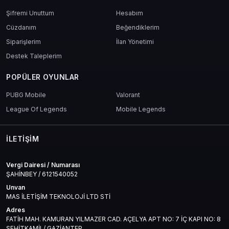
Şifremi Unuttum
Hesabım
Cüzdanım
Beğendiklerim
Siparişlerim
İlan Yönetimi
Destek Taleplerim
POPÜLER OYUNLAR
PUBG Mobile
Valorant
League Of Legends
Mobile Legends
İLETIŞIM
Vergi Dairesi / Numarası
ŞAHİNBEY / 6121540052
Unvan
MAS İLETİŞİM TEKNOLOJİ LTD STİ
Adres
FATİH MAH. KAMURAN YILMAZER CAD. AÇELYA APT NO: 7 İÇ KAPI NO: 8
ŞEHİTKAMİL/ GAZİANTEP