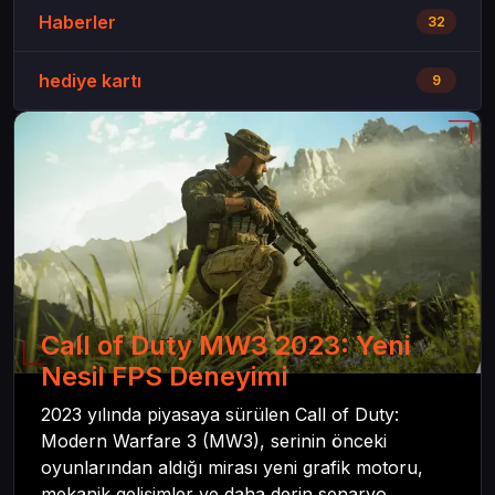
Haberler
32
hediye kartı
9
Call of Duty MW3 2023: Yeni
Nesil FPS Deneyimi
2023 yılında piyasaya sürülen Call of Duty:
Modern Warfare 3 (MW3), serinin önceki
oyunlarından aldığı mirası yeni grafik motoru,
mekanik gelişimler ve daha derin senaryo