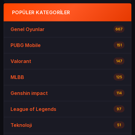
POPÜLER KATEGORILER
Genel Oyunlar
667
PUBG Mobile
151
Valorant
147
MLBB
125
Genshin impact
114
League of Legends
97
Teknoloji
51