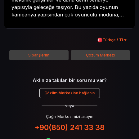
yapısıyla geleceğe taşıyor. Bu yazıda oyunun
kampanya yapısından çok oyunculu moduna,
zombi deneyiminden oyun içi ödül sistemine
kadar her şeyi kapsamaya çalışacaktır. Tüm
içeriği boyunca Call of Duty evreninin
Türkçe / TL
detaylarına inilecek ve steam hediye kartı
kullanımının avantajlarından da bahsedilecektir.
Siparişlerim
Çözüm Merkezi
Aklınıza takılan bir soru mu var?
Çözüm Merkezine bağlanın
veya
Çağrı Merkezimizi arayın
+90(850) 241 33 38