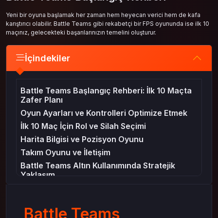
Yeni bir oyuna başlamak her zaman hem heyecan verici hem de kafa
karıştırıcı olabilir. Battle Teams gibi rekabetçi bir FPS oyununda ise ilk 10
maçınız, gelecekteki başarılarınızın temelini oluşturur.
İçindekiler
Battle Teams Başlangıç Rehberi: İlk 10 Maçta
Zafer Planı
Oyun Ayarları ve Kontrolleri Optimize Etmek
İlk 10 Maç İçin Rol ve Silah Seçimi
Harita Bilgisi ve Pozisyon Oyunu
Takım Oyunu ve İletişim
Battle Teams Altın Kullanımında Stratejik
Yaklaşım
İlk 10 Maçta Yapmamanız Gereken Hatalar
Sonuç: Battle Teams’te Erken Başarı İçin
Battle Teams
Adımlar