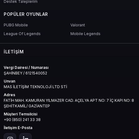
Destek Taleplerim
POPÜLER OYUNLAR
PUBG Mobile
Valorant
League Of Legends
Mobile Legends
İLETIŞIM
Vergi Dairesi / Numarası
ŞAHİNBEY / 6121540052
Unvan
MAS İLETİŞİM TEKNOLOJİ LTD STİ
Adres
FATİH MAH. KAMURAN YILMAZER CAD. AÇELYA APT NO: 7 İÇ KAPI NO: 8
ŞEHİTKAMİL/ GAZİANTEP
Müşteri Temsilcisi
+90 (850) 241 33 38
İletişim E-Posta