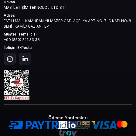
Unvan
MAS İLETİŞİM TEKNOLOJİ LTD STİ
Adres
FATİH MAH. KAMURAN YILMAZER CAD. AÇELYA APT NO: 7 İÇ KAPI NO: 8
ŞEHİTKAMİL/ GAZİANTEP
Müşteri Temsilcisi
+90 (850) 241 33 38
İletişim E-Posta
Ödeme Yöntemleri