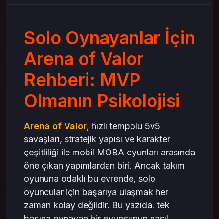
3. Skor Değil, Etki Önemli
Kupon Satın Alarak Avantaj Kazanmak
Solo Oynayanlar İçin
Takım Dinamiklerine Müdahale Etmeden MVP
Olmak
Arena of Valor
mas4games ile MVP Yolculuğuna Güven Kat
Sonuç: MVP Olmak Bir Statü Değil, Bir
Rehberi: MVP
Disiplindir
Olmanın Psikolojisi
Arena of Valor
, hızlı tempolu 5v5
savaşları, stratejik yapısı ve karakter
çeşitliliği ile mobil MOBA oyunları arasında
öne çıkan yapımlardan biri. Ancak takım
oyununa odaklı bu evrende, solo
oyuncular için başarıya ulaşmak her
zaman kolay değildir. Bu yazıda, tek
başına oynayan bir oyuncunun nasıl