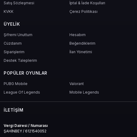
Satış Sözleşmesi
İptal & İade Koşulları
KVKK
Çerez Politikası
ÜYELIK
Şifremi Unuttum
Hesabım
Cüzdanım
Beğendiklerim
Siparişlerim
İlan Yönetimi
Destek Taleplerim
POPÜLER OYUNLAR
PUBG Mobile
Valorant
League Of Legends
Mobile Legends
İLETIŞIM
Vergi Dairesi / Numarası
ŞAHİNBEY / 6121540052