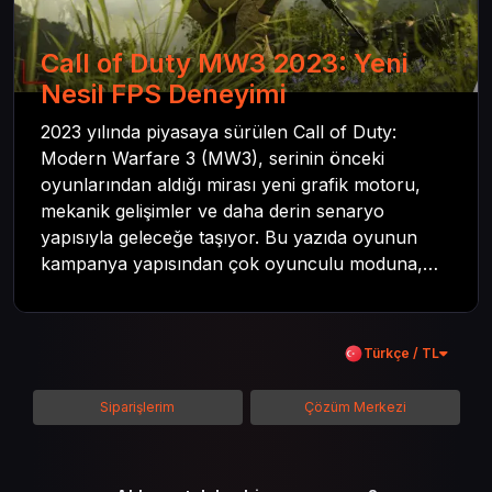
Call of Duty MW3 2023: Yeni
Nesil FPS Deneyimi
2023 yılında piyasaya sürülen Call of Duty:
Modern Warfare 3 (MW3), serinin önceki
oyunlarından aldığı mirası yeni grafik motoru,
mekanik gelişimler ve daha derin senaryo
yapısıyla geleceğe taşıyor. Bu yazıda oyunun
kampanya yapısından çok oyunculu moduna,
zombi deneyiminden oyun içi ödül sistemine
kadar her şeyi kapsamaya çalışacaktır. Tüm
içeriği boyunca Call of Duty evreninin
Türkçe / TL
detaylarına inilecek ve steam hediye kartı
kullanımının avantajlarından da bahsedilecektir.
Siparişlerim
Çözüm Merkezi