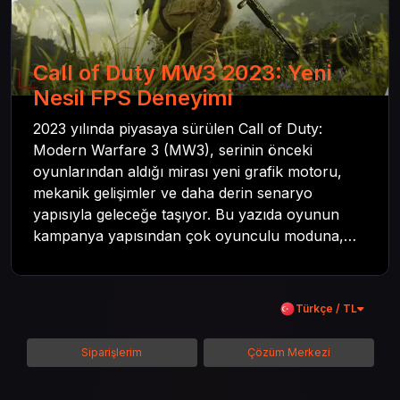
Call of Duty MW3 2023: Yeni
Nesil FPS Deneyimi
2023 yılında piyasaya sürülen Call of Duty:
Modern Warfare 3 (MW3), serinin önceki
oyunlarından aldığı mirası yeni grafik motoru,
mekanik gelişimler ve daha derin senaryo
yapısıyla geleceğe taşıyor. Bu yazıda oyunun
kampanya yapısından çok oyunculu moduna,
zombi deneyiminden oyun içi ödül sistemine
kadar her şeyi kapsamaya çalışacaktır. Tüm
içeriği boyunca Call of Duty evreninin
Türkçe / TL
detaylarına inilecek ve steam hediye kartı
kullanımının avantajlarından da bahsedilecektir.
Siparişlerim
Çözüm Merkezi