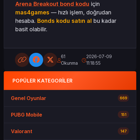
Arena Breakout bond kodu
için
mas4games
— hızlı işlem, doğrudan
hesaba.
Bonds kodu satın al
bu kadar
basit olabilir.
61
2026-07-09
Okunma
11:18:55
POPÜLER KATEGORILER
Genel Oyunlar
669
PUBG Mobile
151
Valorant
147