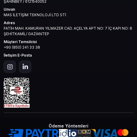
ŞAHİNBEY / 6121540052
Unvan
MAS İLETİŞİM TEKNOLOJİ LTD STİ
Adres
FATİH MAH. KAMURAN YILMAZER CAD. AÇELYA APT NO: 7 İÇ KAPI NO: 8
ŞEHİTKAMİL/ GAZİANTEP
Müşteri Temsilcisi
+90 (850) 241 33 38
İletişim E-Posta
Ödeme Yöntemleri