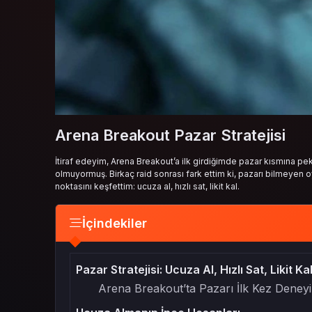
Arena Breakout Pazar Stratejisi
İtiraf edeyim, Arena Breakout’a ilk girdiğimde pazar kısmına p
olmuyormuş. Birkaç raid sonrası fark ettim ki, pazarı bilmeyen o
noktasını keşfettim: ucuza al, hızlı sat, likit kal.
İçindekiler
Pazar Stratejisi: Ucuza Al, Hızlı Sat, Likit Ka
Arena Breakout’ta Pazarı İlk Kez Deney