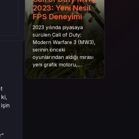
2023: Yeni Nesil
FPS Deneyimi
2023 yılında piyasaya
sürülen Call of Duty:
Modern Warfare 3 (MW3),
serinin önceki
oyunlarından aldığı mirası
yeni grafik motoru,
mekanik gelişimler ve daha
derin senaryo yapısıyla
geleceğe taşıyor. Bu
t
yazıda oyunun kampanya
ki,
yapısından çok oyunculu
işin
moduna, zombi
deneyiminden oyun içi ödül
sistemine kadar her şeyi
kapsamaya çalışacaktır.
r”