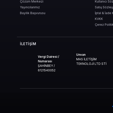
Çözüm Merkezi
Kullanıcı Sö
Yayıncılarımız
Satış Sözle
Bayilik Başvurusu
İptal & İade 
KVKK
Çerez Politi
İLETIŞIM
Unvan
Vergi Dairesi /
MAS İLETİŞİM
Numarası
TEKNOLOJİ LTD STİ
ŞAHİNBEY /
6121540052