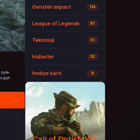
Genshin impact
114
League of Legends
97
Teknoloji
51
Haberler
32
 öyle
hediye kartı
9
in püf
Call of Duty MW3