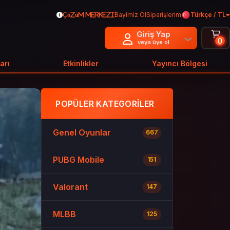
Bayimiz Ol
Siparişlerim
Türkçe / TL
Çözüm Merkezi
Giriş Yap
0
veya üye ol
arı
Etkinlikler
Yayıncı Bölgesi
POPÜLER KATEGORILER
Genel Oyunlar
667
PUBG Mobile
151
Valorant
147
MLBB
125