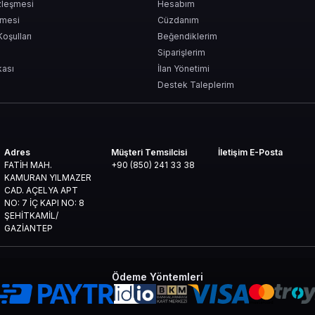
zleşmesi
Hesabım
şmesi
Cüzdanım
Koşulları
Beğendiklerim
Siparişlerim
kası
İlan Yönetimi
Destek Taleplerim
Adres
Müşteri Temsilcisi
İletişim E-Posta
FATİH MAH.
+90 (850) 241 33 38
KAMURAN YILMAZER
CAD. AÇELYA APT
NO: 7 İÇ KAPI NO: 8
ŞEHİTKAMİL/
GAZİANTEP
Ödeme Yöntemleri