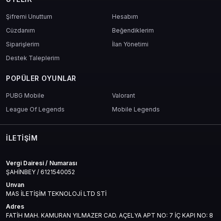
Şifremi Unuttum
Hesabım
Cüzdanım
Beğendiklerim
Siparişlerim
İlan Yönetimi
Destek Taleplerim
POPÜLER OYUNLAR
PUBG Mobile
Valorant
League Of Legends
Mobile Legends
İLETIŞIM
Vergi Dairesi / Numarası
ŞAHİNBEY / 6121540052
Unvan
MAS İLETİŞİM TEKNOLOJİ LTD STİ
Adres
FATİH MAH. KAMURAN YILMAZER CAD. AÇELYA APT NO: 7 İÇ KAPI NO: 8