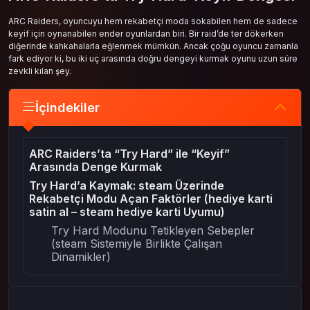
ARC Raiders, oyuncuyu hem rekabetçi moda sokabilen hem de sadece
keyif için oynanabilen ender oyunlardan biri. Bir raid’de ter dökerken
diğerinde kahkahalarla eğlenmek mümkün. Ancak çoğu oyuncu zamanla
fark ediyor ki, bu iki uç arasında doğru dengeyi kurmak oyunu uzun süre
zevkli kılan şey.
İçindekiler
ARC Raiders’ta “Try Hard” ile “Keyif”
Arasında Denge Kurmak
Try Hard’a Kaymak: steam Üzerinde
Rekabetçi Modu Açan Faktörler (hediye karti
satin al – steam hediye karti Uyumu)
Try Hard Modunu Tetikleyen Sebepler
(steam Sistemiyle Birlikte Çalışan
Dinamikler)
Keyif Odaklı Oynayış: steam Üzerinde
Rahatlama Zamanı (steam hediye karti ve
hediye karti satin al Dengesi)