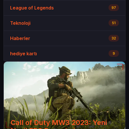
League of Legends
97
Teknoloji
51
Haberler
32
hediye kartı
9
Call of Duty MW3 2023: Yeni