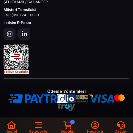
ŞEHİTKAMİL/ GAZİANTEP
Müşteri Temsilcisi
+90 (850) 241 33 38
İletişim E-Posta
Ödeme Yöntemleri
© 2026
Mas4games
. Tüm Hakları
Bir
MAS İLETİŞİM TEKNOLOJİ LTD STİ
0
Saklıdır.
İştirakidir.
Keşfet
Kategoriler
Sepetim
Hesabım
Destek