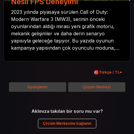
Nesil FPS Deneyimi
2023 yılında piyasaya sürülen Call of Duty:
Modern Warfare 3 (MW3), serinin önceki
oyunlarından aldığı mirası yeni grafik motoru,
mekanik gelişimler ve daha derin senaryo
yapısıyla geleceğe taşıyor. Bu yazıda oyunun
kampanya yapısından çok oyunculu moduna,
zombi deneyiminden oyun içi ödül sistemine
kadar her şeyi kapsamaya çalışacaktır. Tüm
içeriği boyunca Call of Duty evreninin
Türkçe / TL
detaylarına inilecek ve steam hediye kartı
kullanımının avantajlarından da bahsedilecektir.
Siparişlerim
Çözüm Merkezi
Aklınıza takılan bir soru mu var?
Çözüm Merkezine bağlanın