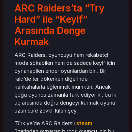
ARC Raiders’ta “Try
Keyif Modunu Güçlendiren Detaylar (steam
Yapısı ve hediye karti satin al Alışkanlığıyla
Hard” ile “Keyif”
Uyumlu)
Arasında Denge
Try Hard ve Keyif Arasında Denge Kurmak:
steam Oyuncularının En Büyük Sırrı (buy gift
Kurmak
card – steam hediye karti Entegre Şekilde)
“Bir Sert, Bir Yumuşak” Oyun Döngüsü
(steam İçin Doğal, hediye karti satin al
ARC Raiders, oyuncuyu hem rekabetçi
Süreciyle Uyumlu)
moda sokabilen hem de sadece keyif için
Takım İçi İletişim: Try Hard ve Keyif Modlarını
oynanabilen ender oyunlardan biri. Bir
Karıştırmadan Yönetmenin Anahtarı (steam –
raid’de ter dökerken diğerinde
steam hediye karti ile Paralel)
kahkahalarla eğlenmek mümkün. Ancak
Sağlıklı İletişim Alışkanlıkları
çoğu oyuncu zamanla fark ediyor ki, bu iki
Sonuç: ARC Raiders’ta Kalıcı Olmanın Sırrı
uç arasında doğru dengeyi kurmak oyunu
Dengeyi Bulmak
uzun süre zevkli kılan şey.
Türkiye’de ARC Raiders’ı
steam
üzerinden oynayan birçok oyuncu için bu