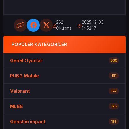
262
2025-12-03
Okunma
14:52:17
POPÜLER KATEGORILER
Genel Oyunlar
666
PUBG Mobile
151
Valorant
147
MLBB
125
Genshin impact
114