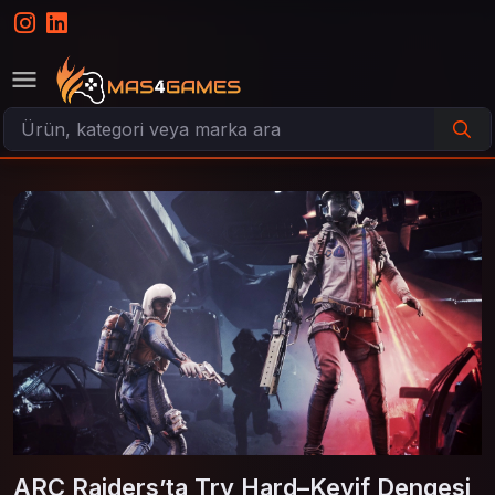
ARC Raiders’ta Try Hard–Keyif Dengesi