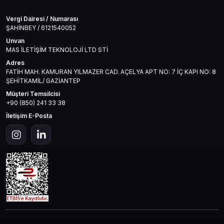
Vergi Dairesi / Numarası
ŞAHİNBEY / 6121540052
Unvan
MAS İLETİŞİM TEKNOLOJİ LTD STİ
Adres
FATİH MAH. KAMURAN YILMAZER CAD. AÇELYA APT NO: 7 İÇ KAPI NO: 8
ŞEHİTKAMİL/ GAZİANTEP
Müşteri Temsilcisi
+90 (850) 241 33 38
İletişim E-Posta