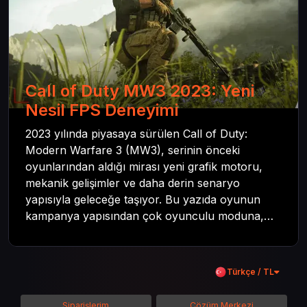
Call of Duty MW3 2023: Yeni
Nesil FPS Deneyimi
2023 yılında piyasaya sürülen Call of Duty:
Modern Warfare 3 (MW3), serinin önceki
oyunlarından aldığı mirası yeni grafik motoru,
mekanik gelişimler ve daha derin senaryo
yapısıyla geleceğe taşıyor. Bu yazıda oyunun
kampanya yapısından çok oyunculu moduna,
zombi deneyiminden oyun içi ödül sistemine
kadar her şeyi kapsamaya çalışacaktır. Tüm
içeriği boyunca Call of Duty evreninin
Türkçe / TL
detaylarına inilecek ve steam hediye kartı
kullanımının avantajlarından da bahsedilecektir.
Siparişlerim
Çözüm Merkezi