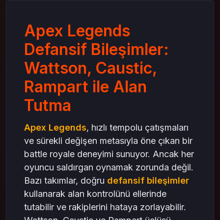
Avantajları
Rampart: Sabit Savunmanın Gücü
Apex Legends
Rampart’ın Oyundaki Konumu
Defansif Bileşimler:
Avantajları
Wattson, Caustic,
Defansif Bileşimlerin Gücü: Alan Tutma
Stratejisi
Rampart ile Alan
Neden Bu Üçlü?
Tutma
Hangi Durumlarda Kullanmalı?
Meta ve Oyun Tarzınıza Göre Tercih
Apex Legends
, hızlı tempolu çatışmaları
Sonuç: Mas4Games ile Daha Güçlü Stratejiler
ve sürekli değişen metasıyla öne çıkan bir
battle royale deneyimi sunuyor. Ancak her
oyuncu saldırgan oynamak zorunda değil.
Bazı takımlar, doğru
defansif bileşimler
kullanarak alan kontrolünü ellerinde
tutabilir ve rakiplerini hataya zorlayabilir.