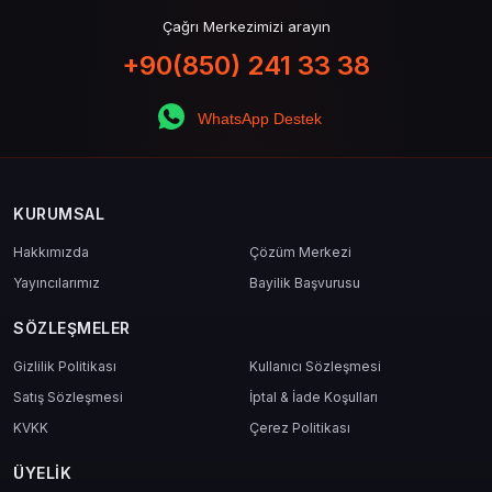
Çağrı Merkezimizi arayın
+90(850) 241 33 38
WhatsApp Destek
KURUMSAL
Hakkımızda
Çözüm Merkezi
Yayıncılarımız
Bayilik Başvurusu
SÖZLEŞMELER
Gizlilik Politikası
Kullanıcı Sözleşmesi
Satış Sözleşmesi
İptal & İade Koşulları
KVKK
Çerez Politikası
ÜYELIK