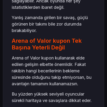
sağlayabilir. Ancak oyunda her şey
istatistiklerden ibaret değil.
Yanlış zamanda girilen bir savaş, güçlü
görünen bir takımı bile zor durumda
bırakabiliyor.
Arena of Valor kupon Tek
Başına Yeterli Değil
Arena of Valor kupon kullanarak elde
edilen gelişim elbette önemlidir. Fakat
rakibin hangi becerilerinin bekleme
süresinde olduğunu takip etmiyorsan, bu
avantajın tamamını kullanamazsın.
Bu yüzden yüksek seviyeli oyuncular
sürekli haritaya ve savaşlara dikkat eder.