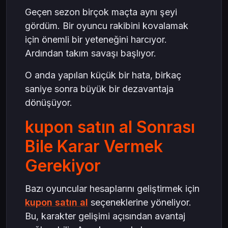
Geçen sezon birçok maçta aynı şeyi
gördüm. Bir oyuncu rakibini kovalamak
için önemli bir yeteneğini harcıyor.
Ardından takım savaşı başlıyor.
O anda yapılan küçük bir hata, birkaç
saniye sonra büyük bir dezavantaja
dönüşüyor.
kupon satın al Sonrası
Bile Karar Vermek
Gerekiyor
Bazı oyuncular hesaplarını geliştirmek için
kupon satın al
seçeneklerine yöneliyor.
Bu, karakter gelişimi açısından avantaj