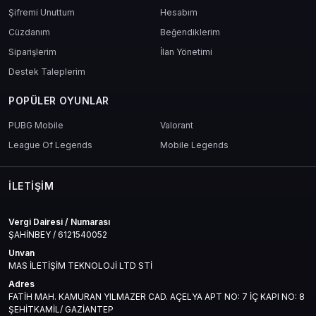
Şifremi Unuttum
Hesabım
Cüzdanım
Beğendiklerim
Siparişlerim
İlan Yönetimi
Destek Taleplerim
POPÜLER OYUNLAR
PUBG Mobile
Valorant
League Of Legends
Mobile Legends
İLETIŞIM
Vergi Dairesi / Numarası
ŞAHİNBEY / 6121540052
Unvan
MAS İLETİŞİM TEKNOLOJİ LTD STİ
Adres
FATİH MAH. KAMURAN YILMAZER CAD. AÇELYA APT NO: 7 İÇ KAPI NO: 8
ŞEHİTKAMİL/ GAZİANTEP