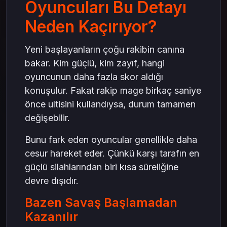
Oyuncuları Bu Detayı
Neden Kaçırıyor?
Yeni başlayanların çoğu rakibin canına
bakar. Kim güçlü, kim zayıf, hangi
oyuncunun daha fazla skor aldığı
konuşulur. Fakat rakip mage birkaç saniye
önce ultisini kullandıysa, durum tamamen
değişebilir.
Bunu fark eden oyuncular genellikle daha
cesur hareket eder. Çünkü karşı tarafın en
güçlü silahlarından biri kısa süreliğine
devre dışıdır.
Bazen Savaş Başlamadan
Kazanılır