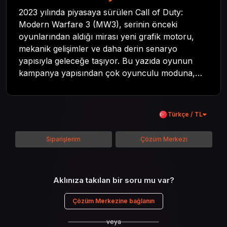
2023 yılında piyasaya sürülen Call of Duty:
Modern Warfare 3 (MW3), serinin önceki
oyunlarından aldığı mirası yeni grafik motoru,
mekanik gelişimler ve daha derin senaryo
yapısıyla geleceğe taşıyor. Bu yazıda oyunun
kampanya yapısından çok oyunculu moduna,
zombi deneyiminden oyun içi ödül sistemine
kadar her şeyi kapsamaya çalışacaktır. Tüm
içeriği boyunca Call of Duty evreninin
Türkçe / TL
detaylarına inilecek ve steam hediye kartı
kullanımının avantajlarından da bahsedilecektir.
Siparişlerim
Çözüm Merkezi
Aklınıza takılan bir soru mu var?
Çözüm Merkezine bağlanın
veya