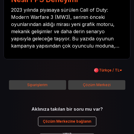
2023 yılında piyasaya sürülen Call of Duty:
Modern Warfare 3 (MW3), serinin önceki
oyunlarından aldığı mirası yeni grafik motoru,
mekanik gelişimler ve daha derin senaryo
yapısıyla geleceğe taşıyor. Bu yazıda oyunun
kampanya yapısından çok oyunculu moduna,
zombi deneyiminden oyun içi ödül sistemine
kadar her şeyi kapsamaya çalışacaktır. Tüm
içeriği boyunca Call of Duty evreninin
Türkçe / TL
detaylarına inilecek ve steam hediye kartı
kullanımının avantajlarından da bahsedilecektir.
Siparişlerim
Çözüm Merkezi
Aklınıza takılan bir soru mu var?
Çözüm Merkezine bağlanın
veya