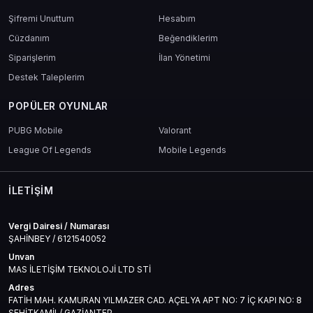
Şifremi Unuttum
Hesabım
Cüzdanım
Beğendiklerim
Siparişlerim
İlan Yönetimi
Destek Taleplerim
POPÜLER OYUNLAR
PUBG Mobile
Valorant
League Of Legends
Mobile Legends
İLETIŞIM
Vergi Dairesi / Numarası
ŞAHİNBEY / 6121540052
Unvan
MAS İLETİŞİM TEKNOLOJİ LTD STİ
Adres
FATİH MAH. KAMURAN YILMAZER CAD. AÇELYA APT NO: 7 İÇ KAPI NO: 8
ŞEHİTKAMİL/ GAZİANTEP