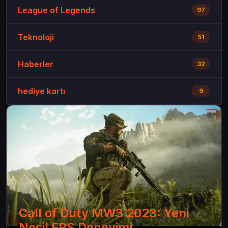
League of Legends
97
Teknoloji
51
Haberler
32
hediye kartı
9
Call of Duty MW3 2023: Yeni
Nesil FPS Deneyimi