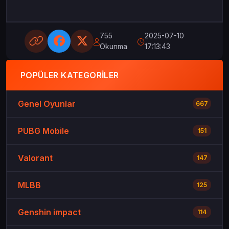
755
2025-07-10
Okunma
17:13:43
POPÜLER KATEGORILER
Genel Oyunlar
667
PUBG Mobile
151
Valorant
147
MLBB
125
Genshin impact
114