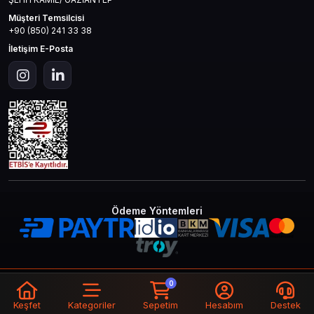
Müşteri Temsilcisi
+90 (850) 241 33 38
İletişim E-Posta
Ödeme Yöntemleri
© 2026
Mas4games
. Tüm Hakları
Bir
MAS İLETİŞİM TEKNOLOJİ LTD STİ
0
Saklıdır.
İştirakidir.
Keşfet
Kategoriler
Sepetim
Hesabım
Destek