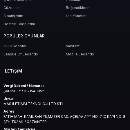
Cüzdanım
Beğendiklerim
Siparişlerim
İlan Yönetimi
Destek Taleplerim
POPÜLER OYUNLAR
PUBG Mobile
Valorant
League Of Legends
Mobile Legends
İLETIŞIM
Vergi Dairesi / Numarası
ŞAHİNBEY / 6121540052
Unvan
MAS İLETİŞİM TEKNOLOJİ LTD STİ
Adres
FATİH MAH. KAMURAN YILMAZER CAD. AÇELYA APT NO: 7 İÇ KAPI NO: 8
ŞEHİTKAMİL/ GAZİANTEP
Müşteri Temsilcisi