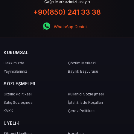
Çağrı Merkezimizi arayın
+90(850) 241 33 38
WhatsApp Destek
KURUMSAL
Hakkımızda
Çözüm Merkezi
Yayıncılarımız
Bayilik Başvurusu
SÖZLEŞMELER
Gizlilik Politikası
Kullanıcı Sözleşmesi
Satış Sözleşmesi
İptal & İade Koşulları
KVKK
Çerez Politikası
ÜYELIK
Şifremi Unuttum
Hesabım