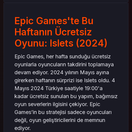
Geliştiricilere Ne Kazandırıyor?
Oyunun Dinamikleri: Neler Beklemelisiniz?
Epic Games'te Bu
Keşif ve Geri Dönüş
Düşmanlar ve Boss Savaşları
Haftanın Ücretsiz
mas4games Tavsiye Ediyor: Fırsatları Kaçırma
Oyunu: Islets (2024)
Sonuç: Islets, Epic Games ve Kaçırılmayacak
Bir Fırsat
Epic Games, her hafta sunduğu ücretsiz
oyunlarla oyuncuların takdirini toplamaya
devam ediyor. 2024 yılının Mayıs ayına
girerken haftanın sürprizi ise Islets oldu. 4
Mayıs 2024 Türkiye saatiyle 19:00'a
kadar ücretsiz sunulan bu yapım, bağımsız
oyun severlerin ilgisini çekiyor. Epic
Games’in bu stratejisi sadece oyuncuları
değil, oyun geliştiricilerini de memnun
ediyor.