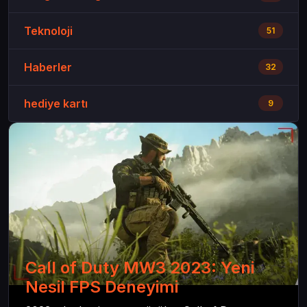
Teknoloji
51
Haberler
32
hediye kartı
9
Call of Duty MW3 2023: Yeni
Nesil FPS Deneyimi