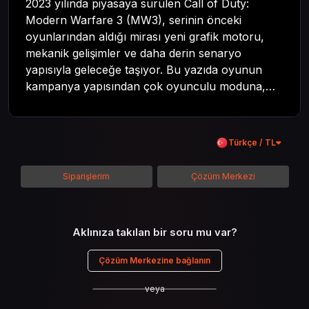
2023 yılında piyasaya sürülen Call of Duty:
Modern Warfare 3 (MW3), serinin önceki
oyunlarından aldığı mirası yeni grafik motoru,
mekanik gelişimler ve daha derin senaryo
yapısıyla geleceğe taşıyor. Bu yazıda oyunun
kampanya yapısından çok oyunculu moduna,
zombi deneyiminden oyun içi ödül sistemine
kadar her şeyi kapsamaya çalışacaktır. Tüm
içeriği boyunca Call of Duty evreninin
Türkçe / TL
detaylarına inilecek ve steam hediye kartı
kullanımının avantajlarından da bahsedilecektir.
Siparişlerim
Çözüm Merkezi
Aklınıza takılan bir soru mu var?
Çözüm Merkezine bağlanın
veya