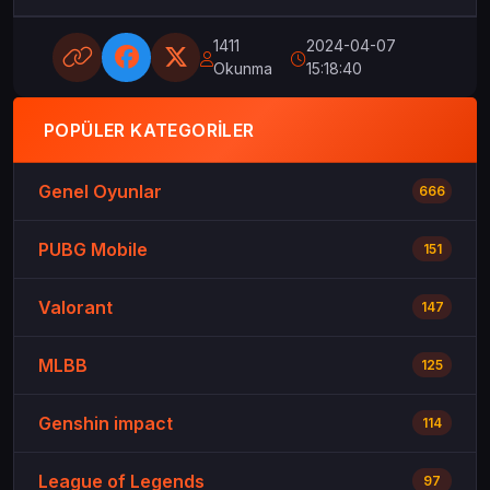
1411
2024-04-07
Okunma
15:18:40
POPÜLER KATEGORILER
Genel Oyunlar
666
PUBG Mobile
151
Valorant
147
MLBB
125
Genshin impact
114
League of Legends
97