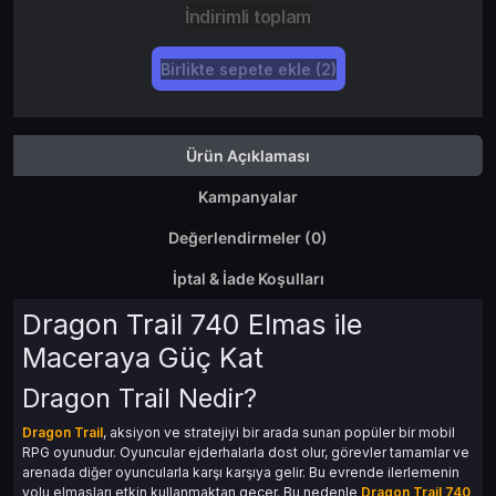
İndirimli toplam
Birlikte sepete ekle (2)
Ürün Açıklaması
Kampanyalar
Değerlendirmeler (0)
İptal & İade Koşulları
Dragon Trail 740 Elmas ile
Maceraya Güç Kat
Dragon Trail Nedir?
Dragon Trail
, aksiyon ve stratejiyi bir arada sunan popüler bir mobil
RPG oyunudur. Oyuncular ejderhalarla dost olur, görevler tamamlar ve
arenada diğer oyuncularla karşı karşıya gelir. Bu evrende ilerlemenin
yolu elmasları etkin kullanmaktan geçer. Bu nedenle
Dragon Trail 740