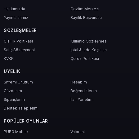
2. Kozmetik ve Görsel Özelleştirme
Hakkımızda
Çözüm Merkezi
Karakter, ejderha ve ekipman skin’leriyle görünümünüzü kişiselleştirin.
Yayıncılarımız
Bayilik Başvurusu
PvP arenasında ya da guild savaşlarında da stil sahibi olun.
SÖZLEŞMELER
3. Görev Geçiş ve XP Hızlandırma
Gizlilik Politikası
Kullanıcı Sözleşmesi
Satış Sözleşmesi
İptal & İade Koşulları
Zor görevlerde vakit kaybetme. XP hızlandırıcılar ve geçiş kartlarıyla
bölümleri hızlıca tamamlayın, level atlayın.
KVKK
Çerez Politikası
ÜYELIK
4. Etkinlik ve Turnuva Katılımı
Şifremi Unuttum
Hesabım
Sezonluk turnuvalarda, günlük görev etkinliklerinde öncelikli katılım
Cüzdanım
Beğendiklerim
sağlar. Kupon ve giriş haklarıyla içeriklere ulaşım garantilidir.
Siparişlerim
İlan Yönetimi
Destek Taleplerim
Dragon Trail 740 Elmas Kimler İçin
POPÜLER OYUNLAR
Uygun?
PUBG Mobile
Valorant
Karakter ve Ejderha Yetiştirmeyi seven oyuncular