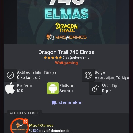
Dragon Trail 740 Elmas
Wattgaming
Aktif edilebilir:
Türkiye
Bölge
Ülke kontrolü
Azerbaijan, Türkiye
Platform
Platform
Ürün Tipi
IOS
Android
E-pin
Listeme ekle
0 değerlendirme
SATICININ TEKLIFI
10
Mas4Games
%
100
pozitif değerlendirme