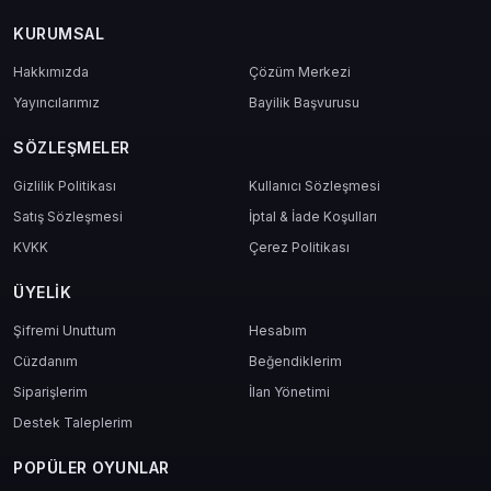
Yorumu
KURUMSAL
"299.97 USD Token, Age of Empires'da stratejimi tamamen değiştirdi.
Şimdi daha hızlı, daha verimli savaşıyorum."
Hakkımızda
Çözüm Merkezi
Yayıncılarımız
Bayilik Başvurusu
"Token sayesinde oyun içinde gerçekten hissedilir bir fark
yaratabildim."
SÖZLEŞMELER
"Mas4games'ten aldım, anında teslim edildi. İşlemler çok kolaydı."
Gizlilik Politikası
Kullanıcı Sözleşmesi
Satış Sözleşmesi
İptal & İade Koşulları
Nasıl Satın Alırsınız?
KVKK
Çerez Politikası
Mas4games.com'a girin.
ÜYELIK
Arama kutusuna
AoE 299.97 USD Token
yazın.
Güvenli ödeme seçeneklerinden birini tercih edin.
Şifremi Unuttum
Hesabım
Token kodunuz size anında teslim edilir.
Cüzdanım
Oyun içinde kodu kullanarak avantajların keyfini çıkarın.
Beğendiklerim
Siparişlerim
İlan Yönetimi
Destek Taleplerim
Mas4games Ayrıcalığıyla Tanışın
POPÜLER OYUNLAR
Mas4games, dijital oyun alışverişinde güven, hız ve kaliteli destek