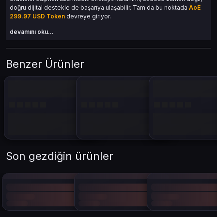
doğru dijital destekle de başarıya ulaşabilir. Tam da bu noktada
AoE
299.97 USD Token
devreye giriyor.
devamını oku...
AoE 299.97 USD Token Nedir?
Benzer Ürünler
AoE 299.97 USD Token
, Age of Empires evreninde oyunculara oyun
içi avantajlar sağlayan önemli bir dijital para birimidir. Bu token
sayesinde:
Özel binaları daha hızlı açabilirsiniz.
Askeri birimleri daha hızlı çıkarabilir ve geliştirebilirsiniz.
Rakiplerinize karşı erken dönem avantajları sağlarsınız.
Harita üzerinde kaynaklara daha çabuk erişim sağlarsınız.
Bu token, sadece bir dijital para değil; strateji oyununuzun geleceğini
Son gezdiğin ürünler
Şkillendirecek bir yatırımdır.
Neden AoE 299.97 USD Token
Tercih Etmelisiniz?