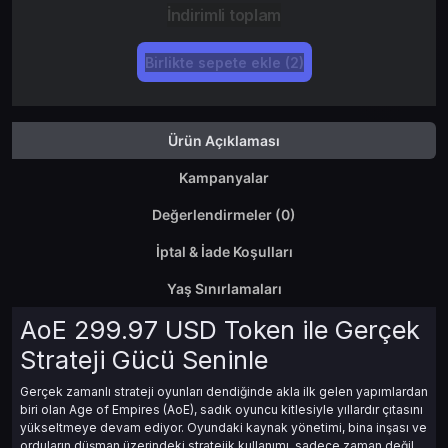
İndirimli toplam
Birlikte sepete ekle (2)
Ürün Açıklaması
Kampanyalar
Değerlendirmeler (0)
İptal & İade Koşulları
Yaş Sınırlamaları
AoE 299.97 USD Token ile Gerçek
Strateji Gücü Seninle
Gerçek zamanlı strateji oyunları dendiğinde akla ilk gelen yapımlardan
biri olan Age of Empires (AoE), sadık oyuncu kitlesiyle yıllardır çıtasını
yükseltmeye devam ediyor. Oyundaki kaynak yönetimi, bina inşası ve
orduların düşman üzerindeki stratejik kullanımı, sadece zaman değil,