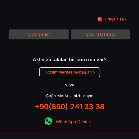
Oyun içindeki en kıymetli kaynak, zamandır. Ve bu token, zamanı sizin
lehinize çalıştırmak için burada. İşte bazı nedenler:
Türkçe / TL
Rekabette öne çıkarsınız
: Diğer oyunculara göre öncelikli
gelişim sağlarsınız.
Ekonominizi daha etkili yönetirsiniz
: Daha çok kaynak, daha çok
Siparişlerim
Çözüm Merkezi
seçenek.
Yeni içeriklere erken erişim
: Oyunun sunduğu yenilikleri ilk
deneyimleyenlerden olursunuz.
Aklınıza takılan bir soru mu var?
Oyun Deneyiminizi Zirveye Taşıyın
Çözüm Merkezine bağlanın
Token ile yapabilecekleriniz sınırsız:
veya
Teknoloji ağaçlarını daha erken açmak
Çağrı Merkezimizi arayın
Ekstra skin ve kozmetik ögeler kazanmak
Zorluk seviyelerine uygun özel paketlere erişim
+90(850) 241 33 38
Kısa süreli etkinliklerde maksimum verim elde etmek
WhatsApp Destek
Gerçek Oyuncuların Gerçek